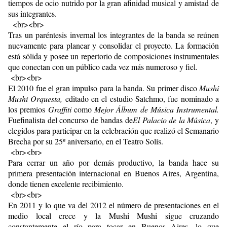
tiempos de ocio nutrido por la gran afinidad musical y amistad de
sus integrantes.
<br><br>
Tras un paréntesis invernal los integrantes de la banda se reúnen
nuevamente para planear y consolidar el proyecto. La formación
está sólida y posee un repertorio de composiciones instrumentales
que conectan con un público cada vez más numeroso y fiel.
<br><br>
El 2010 fue el gran impulso para la banda. Su primer disco
Mushi
Mushi Orquesta,
editado en el estudio Satchmo, fue nominado a
los premios
Graffiti
como
Mejor Álbum de Música Instrumental.
Fuefinalista del concurso de bandas de
El Palacio de la Música
, y
elegidos para participar en la celebración que realizó el Semanario
Brecha por su 25º aniversario, en el Teatro Solís.
<br><br>
Para cerrar un año por demás productivo, la banda hace su
primera presentación internacional en Buenos Aires, Argentina,
donde tienen excelente recibimiento.
<br><br>
En 2011 y lo que va del 2012 el número de presentaciones en el
medio local crece y la Mushi Mushi sigue cruzando
constantemente el río para tocar en Buenos Aires, lo que