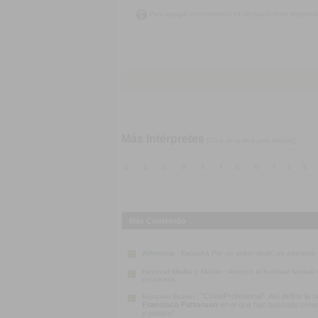
Para agregar un comentario es necesario estar registrad
Más Intérpretes
[Click en la letra para ampliar]
a
b
c
d
e
f
g
h
i
j
k
Más Contenido
Alfonsina :
Escuchá
Por no saber decir
, un adelanto
Festival Medio y Medio :
Arrancó el habitual festiva
conciertos.
“ChirloProfesional”. Así define la
Gonzalo Brown :
Francisco Fattoruso
en el que han buscado crear u
y pistero”
.