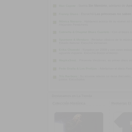
Suena
Sin Mentirte
, adelanto de
Ape
Max Capote :
Escuchá
Las princesas no saben
Franny Glass :
Mónica Navarro :
Hablamos acerca de su nuevo rol co
Alejandro Persichetti)
Cutinella & Chapital Blues Cuarteto :
Con el blues c
Spuntone & Mendaro :
Revisitar clásicos de la músi
Estado Natural. Escuchá
Ventanas
.
Erika Chuwoki :
Surgidos en 2009 y con otros traba
aguarda inquieta
. Escuchá
Boicot al kiosco
.
MagikaSouL :
Presenta
Verziones
, su primer disco s
Fede Graña & Los Prolijos :
Adelantan el disco
Feri
Trío Ibarburu :
Su enorme talento no tiene discusión
juntos. Escuchalos.
Destacamos en La Tienda
Colección Histórica
Remeras El 