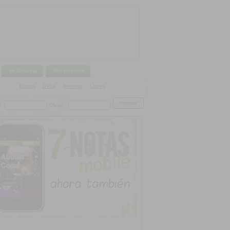
Mi Canasta
Mis Pedidos
Discos
|
DVDs
|
Remeras
|
Libros
:
Clave: