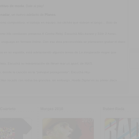
ritivo de moda
. Dale al play!
 nadar
, un nuevo adelanto de
Planes
.
mo compositora, el trabajo en equipo, los clichés que rodean el tango... (foto de
omo hilo conductor, presenta
A Contra Reloj
. Escuchá
Más barato
y
Sólo 3 horas
.
ca uruguaya en formato íntimo. Con esa idea preconcebida se plantearon grabar el disco
jos en su espalda, está adelantando algunos temas de
La inesperada mugre que
olista. Escuchá su interpretación de
Never tear us apart
, de INXS.
a
, donde la canción es la
"principal protagonista"
. Escuchá
Hoy
.
. Han tocado con todos los grandes, sin embargo,
Huella Digital
es su primer disco
Cuarteto
Murgas 2010
Ruben Rada