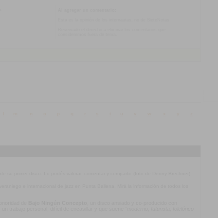
o.
Al agregar un comentario:
Esta es la opinión de los internautas, no de SieteNotas
Reservado el derecho a eliminar los comentarios que
consideremos fuera de tema.
l
m
n
o
p
q
r
s
t
u
v
w
x
y
z
 de su primer disco. Lo podés valorar, comentar y compartir. (foto de Denny Brechner)
l veraniego e internacional de jazz en Punta Ballena. Mirá la información de todos los
 sonoridad de
Bajo Ningún Concepto
, un disco ansiado y co-producido con
n trabajo personal, difícil de encasillar y que suene
“moderno, futurista, folclórico