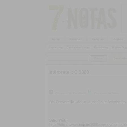
Inicio
Cartelera
Galerías
Audios
Alternativo
|
Candombe/Murga
|
Electrónica
|
Música Pop
SieteNota
Intérprete ::
C 1080
Compartir en Facebook
Compartir en Twitter
Del Conventillo “Medio Mundo” a la Asociación 
Sitio Web:
http://http://www.cuareim1080.com.uy/home.ht