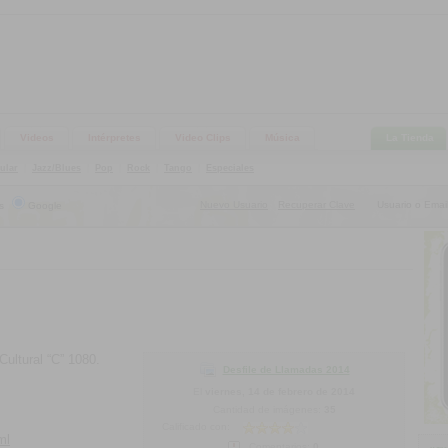
Videos
Intérpretes
Video Clips
Música
La Tienda
ular
|
Jazz/Blues
|
Pop
|
Rock
|
Tango
|
Especiales
Nuevo Usuario
Recuperar Clave
Usuario o Email
s
Google
|
Cultural “C” 1080.
Desfile de Llamadas 2014
El
viernes, 14 de febrero de 2014
Cantidad de imágenes:
35
Calificado con:
ml
Comentarios:
0