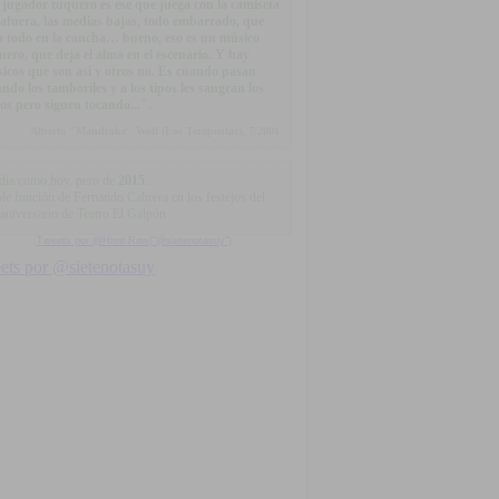
 jugador tuquero es ese que juega con la camiseta
 afuera, las medias bajas, todo embarrado, que
a todo en la cancha… bueno, eso es un músico
uero, que deja el alma en el escenario. Y hay
icos que son así y otros no. Es cuando pasan
ando los tamboriles y a los tipos les sangran los
os pero siguen tocando...".
Alberto "Mandrake" Wolf (Los Terapeutas), 7/2001
día como hoy, pero de
2015
...
le función de Fernando Cabrera en los festejos del
 aniversario de Teatro El Galpón
Tweets por @Html.Raw("@sietenotasuy")