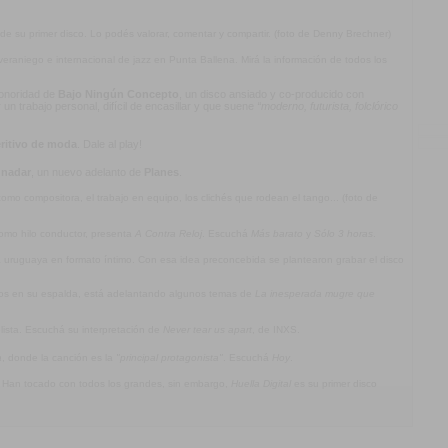
 de su primer disco. Lo podés valorar, comentar y compartir. (foto de Denny Brechner)
l veraniego e internacional de jazz en Punta Ballena. Mirá la información de todos los
 sonoridad de
Bajo Ningún Concepto
, un disco ansiado y co-producido con
n trabajo personal, difícil de encasillar y que suene
“moderno, futurista, folclórico
ritivo de moda
. Dale al play!
 nadar
, un nuevo adelanto de
Planes
.
mo compositora, el trabajo en equipo, los clichés que rodean el tango... (foto de
omo hilo conductor, presenta
A Contra Reloj
. Escuchá
Más barato
y
Sólo 3 horas
.
ca uruguaya en formato íntimo. Con esa idea preconcebida se plantearon grabar el disco
jos en su espalda, está adelantando algunos temas de
La inesperada mugre que
olista. Escuchá su interpretación de
Never tear us apart
, de INXS.
a
, donde la canción es la
"principal protagonista"
. Escuchá
Hoy
.
. Han tocado con todos los grandes, sin embargo,
Huella Digital
es su primer disco