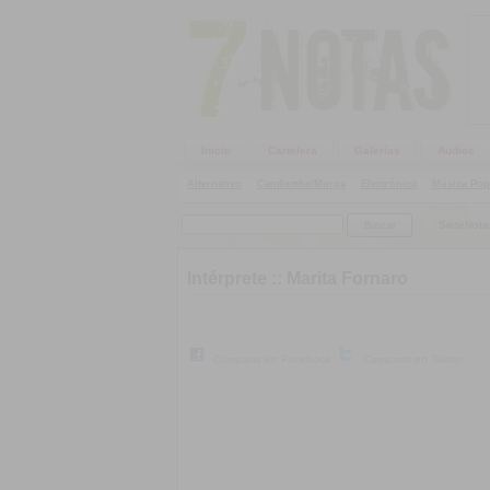
Inicio
Cartelera
Galerías
Audios
Alternativo
|
Candombe/Murga
|
Electrónica
|
Música Pop
SieteNota
Intérprete ::
Marita Fornaro
Compartir en Facebook
Compartir en Twitter