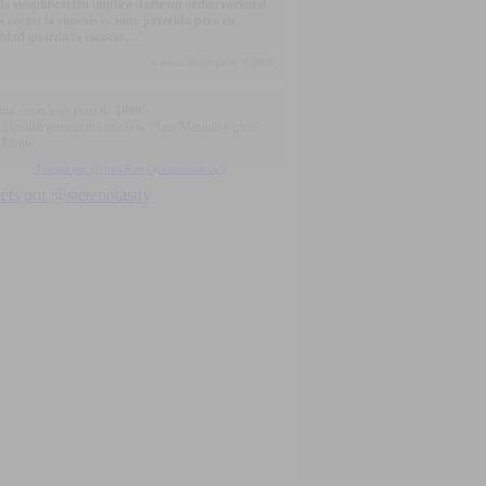
a simplificación implica darle un orden racional
as cosas; la síntesis es muy parecida pero en
lidad guarda la esencia…".
Gastón Rodríguez, 9/2003
día como hoy, pero de
1999
...
 Maslíah presentaba su show "Leo Maslíah y pico"
Milenio
Tweets por @Html.Raw("@sietenotasuy")