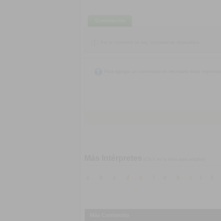
Comentarios
Por el momento no hay comentarios disponibles.
Para agregar un comentario es necesario estar registrad
Más Intérpretes
[Click en la letra para ampliar]
a
b
c
d
e
f
g
h
i
j
k
Más Contenido