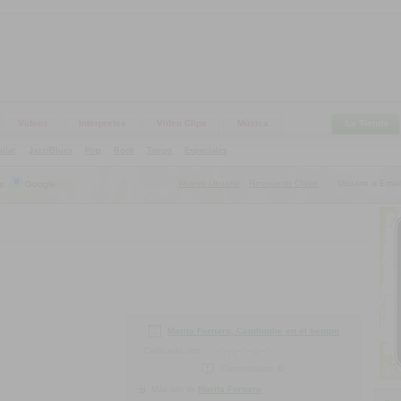
Videos
Intérpretes
Video Clips
Música
La Tienda
ular
|
Jazz/Blues
|
Pop
|
Rock
|
Tango
|
Especiales
Nuevo Usuario
Recuperar Clave
Usuario o Email
s
Google
|
Marita Fornaro, Candombe en el tiempo
Calificado con:
Comentarios:
0
Marita Fornaro
Más info de