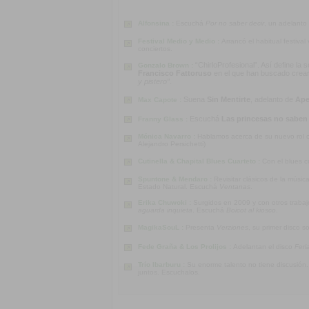
Alfonsina :
Escuchá
Por no saber decir
, un adelanto
Festival Medio y Medio :
Arrancó el habitual festiva
conciertos.
“ChirloProfesional”. Así define la
Gonzalo Brown :
Francisco Fattoruso
en el que han buscado crear u
y pistero”
.
Suena
Sin Mentirte
, adelanto de
Ape
Max Capote :
Escuchá
Las princesas no saben
Franny Glass :
Mónica Navarro :
Hablamos acerca de su nuevo rol co
Alejandro Persichetti)
Cutinella & Chapital Blues Cuarteto :
Con el blues c
Spuntone & Mendaro :
Revisitar clásicos de la músi
Estado Natural. Escuchá
Ventanas
.
Erika Chuwoki :
Surgidos en 2009 y con otros traba
aguarda inquieta
. Escuchá
Boicot al kiosco
.
MagikaSouL :
Presenta
Verziones
, su primer disco s
Fede Graña & Los Prolijos :
Adelantan el disco
Feri
Trío Ibarburu :
Su enorme talento no tiene discusión
juntos. Escuchalos.