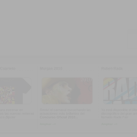
Cuarteto
Murgas 2010
Ruben Rada
ara estrenar en
Reviví el carnaval escuchando las
Ya está disponible el últ
os las nuevas remeras
actuaciones más brillantes del
discográfico del gran art
isco
Bipolar
Concurso Oficial 2010...
llamado
Rada Fan
Ampliar -->
Ampliar -->