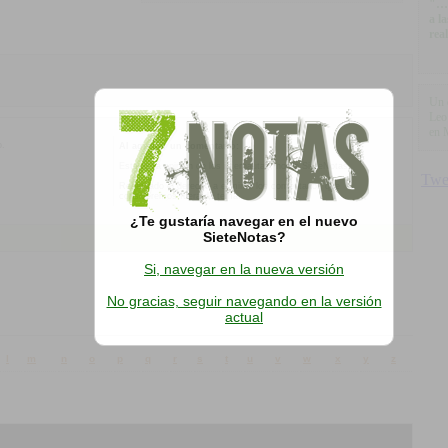
"…l
a l
rea
Un 
Leo
en 
o.
Al agregar un comentario:
Esta es la opinión de los internautas, no de SieteNotas
Reservado el derecho a eliminar los comentarios que
consideremos fuera de tema.
¿Te gustaría navegar en el nuevo
SieteNotas?
Si, navegar en la nueva versión
No gracias, seguir navegando en la versión
actual
l
m
n
o
p
q
r
s
t
u
v
w
x
y
z