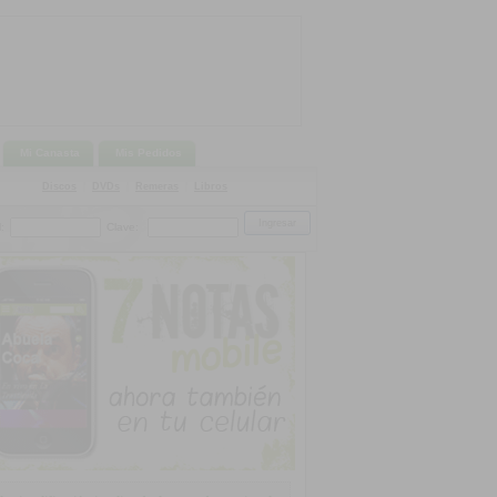
Mi Canasta
Mis Pedidos
Discos
|
DVDs
|
Remeras
|
Libros
:
Clave: