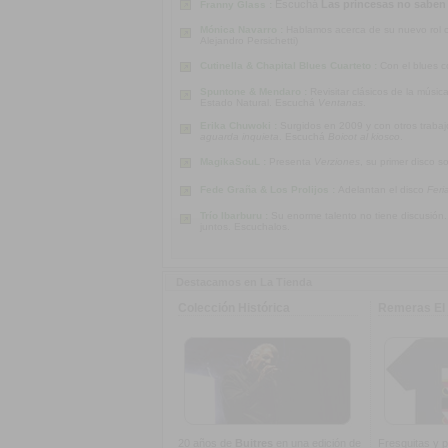
Escuchá
Las princesas no saben
Franny Glass :
Mónica Navarro :
Hablamos acerca de su nuevo rol co
Alejandro Persichetti)
Cutinella & Chapital Blues Cuarteto :
Con el blues c
Spuntone & Mendaro :
Revisitar clásicos de la músi
Estado Natural. Escuchá
Ventanas
.
Erika Chuwoki :
Surgidos en 2009 y con otros traba
aguarda inquieta
. Escuchá
Boicot al kiosco
.
MagikaSouL :
Presenta
Verziones
, su primer disco s
Fede Graña & Los Prolijos :
Adelantan el disco
Feri
Trío Ibarburu :
Su enorme talento no tiene discusión
juntos. Escuchalos.
Destacamos en La Tienda
Colección Histórica
Remeras El 
20 años de
Buitres
en una edición de
Fresquitas y p