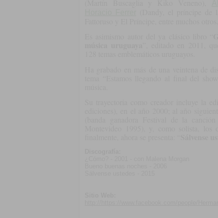
(Martín Buscaglia y Kiko Veneno),
A
(Dandy, el príncipe de 
Horacio Ferrer
Fattoruso y El Príncipe, entre muchos otros
G
Es asimismo autor del ya clásico libro “
música uruguaya
”, editado en 2011, que
128 temas emblemáticos uruguayos.
Ha grabado en más de una veintena de disc
tema “Estamos llegando al final del show
música.
Su trayectoria como creador incluye la edi
ediciones), en el año 2000; al año siguient
(banda ganadora Festival de la canció
Montevideo 1995), y, como solista, los 
Sálvense us
finalmente, ahora se presenta: “
Discografía:
¿Cómo? - 2001 - con Malena Morgan
Bueno buenas noches - 2006
Sálvense ustedes - 2015
Sitio Web:
http://https://www.facebook.com/people/Herm