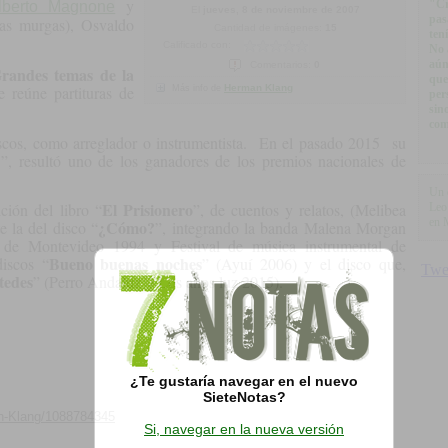
y
"Cr
lberto Magnone
El
jueves, 8 de noviembre de 2007
pas
las murgas), Osvaldo
Cantidad de imágenes:
15
ten
.
Calificado con:
No 
aún
Comentarios:
0
randes temas de la
que
Herman Klang
 reúne partituras de
Más info de
per
sin
com
os, como arreglador o instrumentista.
En el pasado 201
5
su
”, resultó uno de los ganadores de los premios nacionales de
Un 
El Prisionero
ción del libro “
”, de cuentos y relatos, (Melibea
Leo
en 
¿Cómo?
e la del disco “
”, integrando la banda Malena Morgan
n de Montevideo 1994 y Festival de música instrumental de
Bueno buenas noches
discos “
” (Ayuí 2006) y el disco que,
tedes
” (Perro Andaluz
/ Los años luz 2015).
¿Te gustaría navegar en el nuevo
SieteNotas?
an-Klang/1088784345
Si, navegar en la nueva versión