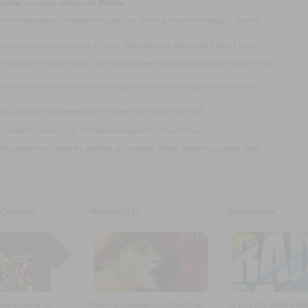
 nadar
, un nuevo adelanto de
Planes
.
mo compositora, el trabajo en equipo, los clichés que rodean el tango... (foto de
omo hilo conductor, presenta
A Contra Reloj
. Escuchá
Más barato
y
Sólo 3 horas
.
ca uruguaya en formato íntimo. Con esa idea preconcebida se plantearon grabar el disco
jos en su espalda, está adelantando algunos temas de
La inesperada mugre que
olista. Escuchá su interpretación de
Never tear us apart
, de INXS.
a
, donde la canción es la
"principal protagonista"
. Escuchá
Hoy
.
. Han tocado con todos los grandes, sin embargo,
Huella Digital
es su primer disco
Cuarteto
Murgas 2010
Ruben Rada
ara estrenar en
Reviví el carnaval escuchando las
Ya está disponible el últ