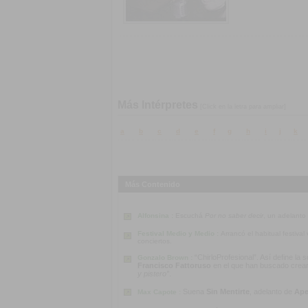
Más Intérpretes
[Click en la letra para ampliar]
a
b
c
d
e
f
g
h
i
j
k
Más Contenido
Alfonsina :
Escuchá
Por no saber decir
, un adelanto
Festival Medio y Medio :
Arrancó el habitual festiva
conciertos.
“ChirloProfesional”. Así define la
Gonzalo Brown :
Francisco Fattoruso
en el que han buscado crear u
y pistero”
.
Suena
Sin Mentirte
, adelanto de
Ape
Max Capote :