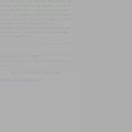
eo que los cinco o seis alumnos más geniales que
aron por mi casa no fueron músicos. Porque no
ían la glándula tenaz, y eso es muy importante.
alcanza con el talento, es fundamental cuando se
an esas dos cosas: el talento y el amor propio de
rer ir más adelante, de mejorar y ser
severante. No solamente en la formación de uno
o también en el `sutil arte de la autopromoción´,
o decía Jaime (Roos)".
Esteban Klísich, 9/2004
día como hoy, pero de
1999
...
 Maslíah presentaba su show "Leo Maslíah y pico"
Milenio
Tweets por @Html.Raw("@sietenotasuy")