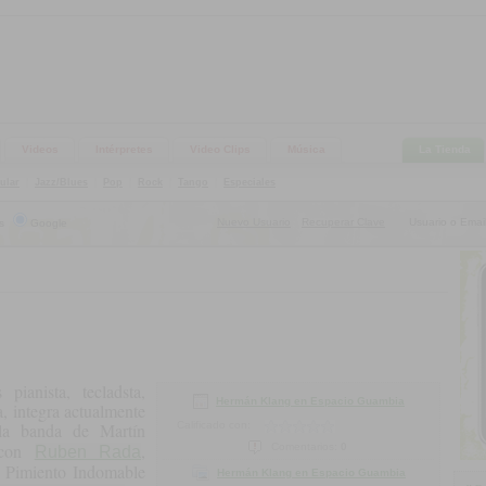
Videos
Intérpretes
Video Clips
Música
La Tienda
ular
|
Jazz/Blues
|
Pop
|
Rock
|
Tango
|
Especiales
Nuevo Usuario
Recuperar Clave
Usuario o Email
s
Google
|
ianista, tecladsta,
Hermán Klang en Espacio Guambia
, integra actualmente
a banda de Martín
Calificado con:
s con
,
Comentarios:
0
Ruben Rada
 Pimiento Indomable
Hermán Klang en Espacio Guambia