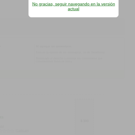
No gracias, seguir navegando en la versión
actual
o.
Al agregar un comentario:
Esta es la opinión de los internautas, no de SieteNotas
Reservado el derecho a eliminar los comentarios que
consideremos fuera de tema.
hes
$ 300
alo]
[Calificalo]