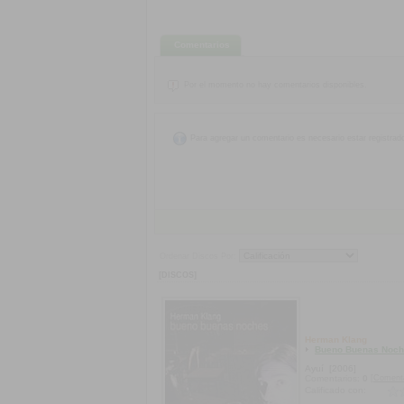
Comentarios
Por el momento no hay comentarios disponibles.
Para agregar un comentario es necesario estar registrad
Ordenar Discos Por:
[DISCOS]
Herman Klang
Bueno Buenas Noc
Ayuí
[2006]
[Coment
Comentarios:
0
Calificado con: