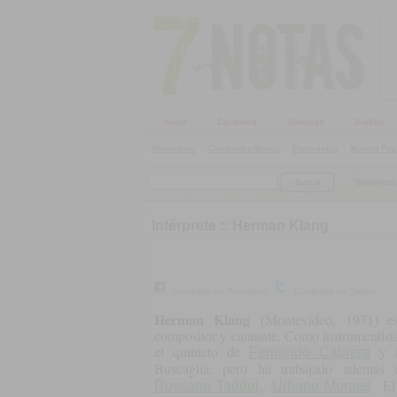
Inicio
Cartelera
Galerías
Audios
Alternativo
|
Candombe/Murga
|
Electrónica
|
Música Pop
SieteNota
Intérprete ::
Herman Klang
Compartir en Facebook
Compartir en Twitter
Herman Klang
(Montevideo, 1971) es p
compositor y cantante. Como instrumentista
el quinteto de
y l
Fernando Cabrera
Buscaglia, pero ha trabajado ademá
,,
El
Rossana Taddei
Urbano Moraes