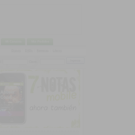
Mi Canasta
Mis Pedidos
Discos
|
DVDs
|
Remeras
|
Libros
:
Clave: