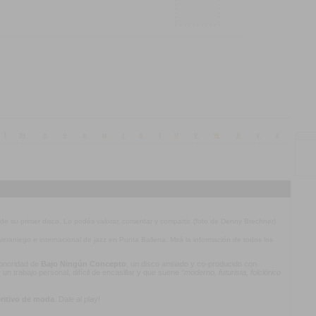
l
m
n
o
p
q
r
s
t
u
v
w
x
y
z
 de su primer disco. Lo podés valorar, comentar y compartir. (foto de Denny Brechner)
l veraniego e internacional de jazz en Punta Ballena. Mirá la información de todos los
 sonoridad de
Bajo Ningún Concepto
, un disco ansiado y co-producido con
n trabajo personal, difícil de encasillar y que suene
“moderno, futurista, folclórico
ritivo de moda
. Dale al play!