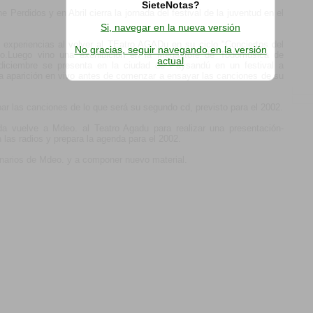
SieteNotas?
Perdidos y en Abril cierra la jornada del festival de la juventud en el
Si, navegar en la nueva versión
 experiencias al volver al TEatro AGADu en su ciclo "Conciertos del
No gracias, seguir navegando en la versión
ico.Luego vino una exchibición en la Megastore de Todomúsica de
actual
diciembre se presenta en la ciudad de Paysandú en un festival a
a aparición en vivo antes de comenzar a ensayar las canciones de su
ar las canciones de lo que será su segundo cd, previsto para el 2002.
a vuelve a Mdeo. al Teatro Agadu para realizar una presentación-
 las radios y prepara la agenda para el 2002.
enarios de Mdeo. y a componer nuevo material.