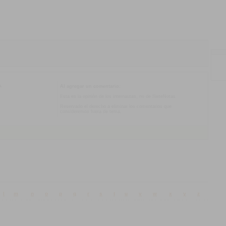
o.
Al agregar un comentario:
Esta es la opinión de los internautas, no de SieteNotas
Reservado el derecho a eliminar los comentarios que
consideremos fuera de tema.
l
m
n
o
p
q
r
s
t
u
v
w
x
y
z