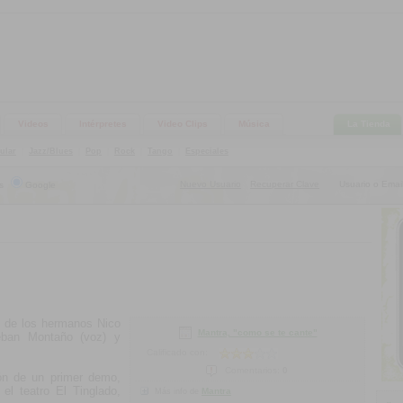
Videos
Intérpretes
Video Clips
Música
La Tienda
ular
|
Jazz/Blues
|
Pop
|
Rock
|
Tango
|
Especiales
Nuevo Usuario
Recuperar Clave
Usuario o Email
s
Google
|
n de los hermanos Nico
Mantra, "como se te cante"
teban Montaño (voz) y
Calificado con:
Comentarios:
0
ón de un primer demo,
el teatro El Tinglado,
Mantra
Más info de