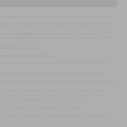
 de su primer disco. Lo podés valorar, comentar y compartir. (foto de Denny Brechner)
l veraniego e internacional de jazz en Punta Ballena. Mirá la información de todos los
 sonoridad de
Bajo Ningún Concepto
, un disco ansiado y co-producido con
n trabajo personal, difícil de encasillar y que suene
“moderno, futurista, folclórico
ritivo de moda
. Dale al play!
 nadar
, un nuevo adelanto de
Planes
.
mo compositora, el trabajo en equipo, los clichés que rodean el tango... (foto de
omo hilo conductor, presenta
A Contra Reloj
. Escuchá
Más barato
y
Sólo 3 horas
.
ca uruguaya en formato íntimo. Con esa idea preconcebida se plantearon grabar el disco
jos en su espalda, está adelantando algunos temas de
La inesperada mugre que
olista. Escuchá su interpretación de
Never tear us apart
, de INXS.
a
, donde la canción es la
"principal protagonista"
. Escuchá
Hoy
.
. Han tocado con todos los grandes, sin embargo,
Huella Digital
es su primer disco