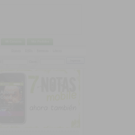
Mi Canasta
Mis Pedidos
Discos
|
DVDs
|
Remeras
|
Libros
:
Clave: