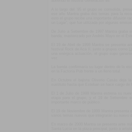
abriendo el festival Generación 95.
A lo largo del ´95 el grupo se consolida, pre
ese año Mantra graba dos temas para la reco
esto el grupo recibe una importante difusión ra
un Lugar”, que fue utilizada por algunas emiso
De Julio a Setiembre de 1997 Mantra graba su
banda, masterizado por Andrés Mayo en el Estu
El 19 de Abril de 1998 Mantra se presenta an
festival Rock de Acá II, junto a grupos como
L
una enérgica actuación, el grupo supo ganars
vez.
La banda confirmaría su lugar dentro de la es
en la Factoría Pub frente a un lleno total.
En Octubre el bajista Oliverio Casás deja 
sustituto hasta que Esteban se hace cargo de 
El 1 de Julio de 1999 Mantra estrena su nue
etapa para el grupo, y el 19 de Setiembre 
importante marco de público.
El 19 de Noviembre de 1999 Mantra presenta o
varios temas nuevos que integrarán su nuevo di
En marzo de 2000 Mantra se presenta ante más
Santa Lucía en la plaza principal, junto a artis