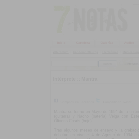
Inicio
Cartelera
Galerías
Audios
Alternativo
|
Candombe/Murga
|
Electrónica
|
Música Pop
SieteNota
Intérprete ::
Mantra
Compartir en Facebook
Compartir en Twitter
Mantra se formó en Mayo de 1994 de la unió
(guitarra) y Nacho (batería) Veiga con Es
Oliverio Casás (bajo).
Tras algunos meses de ensayo y la grabaci
debutan en vivo el 4 de Agosto de 1994 en 