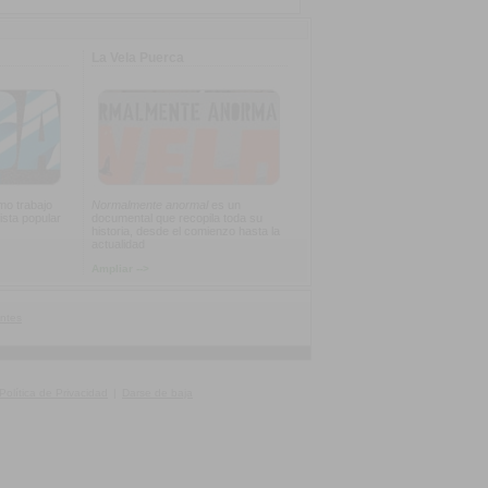
La Vela Puerca
imo trabajo
Normalmente anormal
es un
ista popular
documental que recopila toda su
historia, desde el comienzo hasta la
actualidad
Ampliar -->
ntes
Política de Privacidad
|
Darse de baja