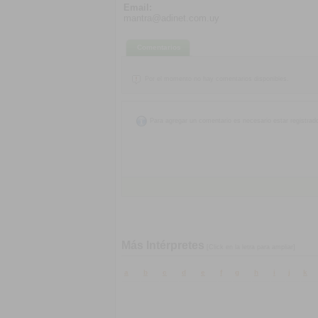
Email:
mantra@adinet.com.uy
Comentarios
Por el momento no hay comentarios disponibles.
Para agregar un comentario es necesario estar registrad
Más Intérpretes
[Click en la letra para ampliar]
a
b
c
d
e
f
g
h
i
j
k