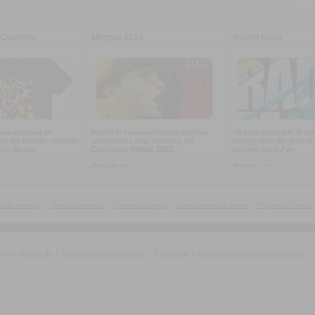
Cuarteto
Murgas 2010
Ruben Rada
ara estrenar en
Reviví el carnaval escuchando las
Ya está disponible el últ
os las nuevas remeras
actuaciones más brillantes del
discográfico del gran art
isco
Bipolar
Concurso Oficial 2010...
llamado
Rada Fan
Ampliar -->
Ampliar -->
s de entrega
|
Gastos de envío
|
Formas de pago
|
Condiciones de venta
|
Preguntas Frecue
guay
|
Acerca de
|
Contactarse con nosotros
|
Publicidad
|
Reportar un problema con el sitio
|