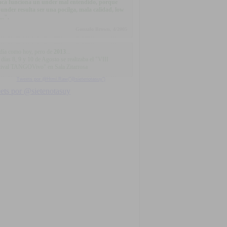
.acá funciona un under mal entendido, porque
 under resulta ser una pocilga, mala calidad, low
e…".
Gonzalo Brown, 4/2005
día como hoy, pero de
2013
...
días 8, 9 y 10 de Agosto se realizaba el "VIII
tival TANGOVivo" en Sala Zitarrosa
Tweets por @Html.Raw("@sietenotasuy")