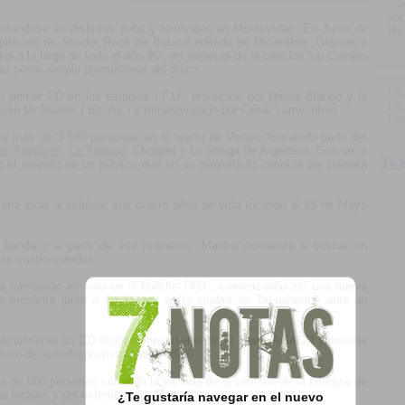
"..
acá
sentándose en distintos pubs y festivales en Montevideo. En Junio de
fil
pilación de Sondor Rock de Butaca editada en Diciembre. Gracias a
dial a lo largo de todo el año 96´, en especial de la canción “un Camino
ras como simple promocional del disco.
Un 
 primer CD en los estudios I.F.U., producido por Daniel Blanco y la
Los 
dio Mr Master ( Bs. As.) y remasterizado por César Lamschtein.
Fes
te más de 3.500 personas en el teatro de Verano formando parte del
os Traidores
,
La Trampa
, Chopper y La Renga de Argentina. Gracias a
e el respeto de un público que en su mayoría lo conocía por primera
cena local al celebrar sus cuatro años de vida tocando el 23 de Mayo
la banda y a partir de ese momento, Mantra comienza a buscar un
las cuatro cuerdas.
va formación en vivo en el boliche TAO , comenzando así una nueva
se presenta junto a
La Tabaré
en la ciudad de Tacuarembó ante un
ficialmente su CD debut independiente en el Teatro AGADU y estrena
sco de estudio previsto para el 2000.
 de 600 personas cerrando la jornada de la semana de la cerveza de
tas locales y del exterior como Pappo.
¿Te gustaría navegar en el nuevo