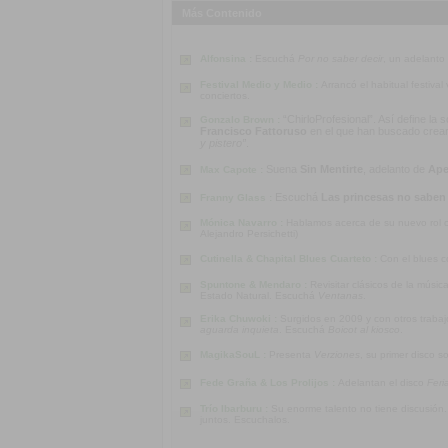
Más Contenido
Alfonsina :
Escuchá
Por no saber decir
, un adelanto
Festival Medio y Medio :
Arrancó el habitual festiva
conciertos.
“ChirloProfesional”. Así define la
Gonzalo Brown :
Francisco Fattoruso
en el que han buscado crear u
y pistero”
.
Suena
Sin Mentirte
, adelanto de
Ape
Max Capote :
Escuchá
Las princesas no saben
Franny Glass :
Mónica Navarro :
Hablamos acerca de su nuevo rol co
Alejandro Persichetti)
Cutinella & Chapital Blues Cuarteto :
Con el blues c
Spuntone & Mendaro :
Revisitar clásicos de la músi
Estado Natural. Escuchá
Ventanas
.
Erika Chuwoki :
Surgidos en 2009 y con otros traba
aguarda inquieta
. Escuchá
Boicot al kiosco
.
MagikaSouL :
Presenta
Verziones
, su primer disco s
Fede Graña & Los Prolijos :
Adelantan el disco
Feri
Trío Ibarburu :
Su enorme talento no tiene discusión
juntos. Escuchalos.