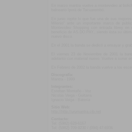
En marzo mantra vuelve a montevideo al boliche 
balneario Iporá de Tacuarembó.
En junio repite lo que fue una de sus mejores
Milenio" ante un importante marco de públ
Montevideo Shopping con entrada librey en 
beneficio de AS.DO.PAY., siendo ésta su últim
nuevo disco.
En el 2001 la banda se dedicó a ensayar y grab
El viernes 23 de Noviembre de 2001 la band
adelanto con material nuevo. Vuelve a sonar en
En Febrero de 2002 la banda vuelve a los esc
Discografía:
Mantra - 1999
Integrantes:
Esteban Montaño - Voz
Nicolás Veiga - Guitarra
Ignacio Veiga - Batería
Sitio Web:
http://http://urumantra.cjb.net
Contacto:
Tel: (5982) 628-6167
Tel: (5982) 709-9230 / (094) 47-6936