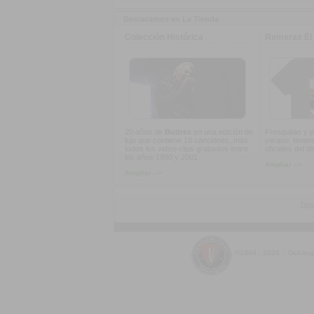
Destacamos en La Tienda
Colección Histórica
Remeras El 
20 años de
Buitres
en una edición de
Fresquitas y p
lujo que contiene 18 canciones, más
verano, tenem
todos los video-clips grabados entre
oficiales del d
los años 1990 y 2001
Ampliar -->
Ampliar -->
Tipo
©1999 - 2026 :: DelUru