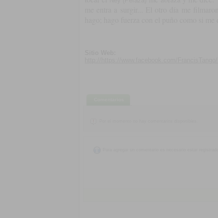
Ney (Peraza)
me entra a surgir... El otro día me filma
hago; hago fuerza con el puño como si me es
Sitio Web:
http://https://www.facebook.com/FrancisTango/
Comentarios
Por el momento no hay comentarios disponibles.
Para agregar un comentario es necesario estar registrad