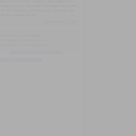
mí me cuesta mucho escribir... dicen algunos de
 amigos que soy demasiado autocrítico: he escrito
 de 100 canciones y no debo haber grabado más
10 letras escritas por mí".
Pablo Estramín, 12/2000
día como hoy, pero de
2014
...
los Quintana presentaba su disco
uroexplosiones" en Sala Zitarrosa
Tweets por @Html.Raw("@sietenotasuy")