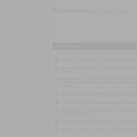
Más Intérpretes
[Click en la letra para ampliar]
a
b
c
d
e
f
g
h
i
j
k
Más Contenido
Alfonsina :
Escuchá
Por no saber decir
, un adelanto
Festival Medio y Medio :
Arrancó el habitual festiva
conciertos.
“ChirloProfesional”. Así define la
Gonzalo Brown :
Francisco Fattoruso
en el que han buscado crear u
y pistero”
.
Suena
Sin Mentirte
, adelanto de
Ape
Max Capote :
Escuchá
Las princesas no saben
Franny Glass :
Mónica Navarro :
Hablamos acerca de su nuevo rol co
Alejandro Persichetti)
Cutinella & Chapital Blues Cuarteto :
Con el blues c
Spuntone & Mendaro :
Revisitar clásicos de la músi
Estado Natural. Escuchá
Ventanas
.