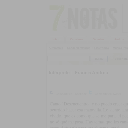
Inicio
Cartelera
Galerías
Audios
Alternativo
|
Candombe/Murga
|
Electrónica
|
Música Pop
SieteNota
Intérprete ::
Francis Andreu
Compartir en Facebook
Compartir en Twitter
Canto "Desencuentro" y no puedo creer que
ocurrido hacer esa maravilla. Lo siento ta
vivido, que es como que se me parte el p
no sé qué me pasa. Hay temas que los cant
tocar el
me abraza y me dice: