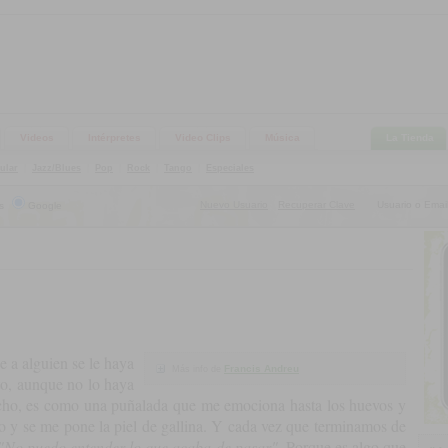
Videos
Intérpretes
Video Clips
Música
La Tienda
ular
|
Jazz/Blues
|
Pop
|
Rock
|
Tango
|
Especiales
Nuevo Usuario
Recuperar Clave
Usuario o Email
s
Google
|
 a alguien se le haya
Francis Andreu
Más info de
nto, aunque no lo haya
echo, es como una puñalada que me emociona hasta los huevos y
o y se me pone la piel de gallina. Y cada vez que terminamos de
"No puedo entender lo que acaba de pasar"
. Porque es algo que