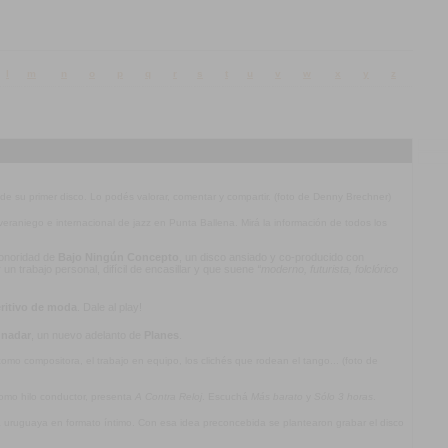
l
m
n
o
p
q
r
s
t
u
v
w
x
y
z
 de su primer disco. Lo podés valorar, comentar y compartir. (foto de Denny Brechner)
l veraniego e internacional de jazz en Punta Ballena. Mirá la información de todos los
 sonoridad de
Bajo Ningún Concepto
, un disco ansiado y co-producido con
n trabajo personal, difícil de encasillar y que suene
“moderno, futurista, folclórico
ritivo de moda
. Dale al play!
 nadar
, un nuevo adelanto de
Planes
.
mo compositora, el trabajo en equipo, los clichés que rodean el tango... (foto de
omo hilo conductor, presenta
A Contra Reloj
. Escuchá
Más barato
y
Sólo 3 horas
.
ca uruguaya en formato íntimo. Con esa idea preconcebida se plantearon grabar el disco