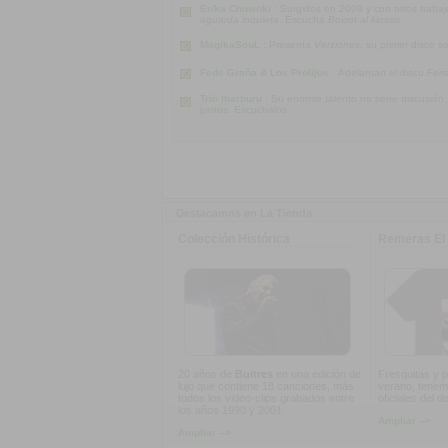
Erika Chuwoki :
Surgidos en 2009 y con otros traba
aguarda inquieta
. Escuchá
Boicot al kiosco
.
MagikaSouL :
Presenta
Verziones
, su primer disco s
Fede Graña & Los Prolijos :
Adelantan el disco
Feri
Trío Ibarburu :
Su enorme talento no tiene discusión
juntos. Escuchalos.
Destacamos en La Tienda
Colección Histórica
Remeras El 
20 años de
Buitres
en una edición de
Fresquitas y p
lujo que contiene 18 canciones, más
verano, tenem
todos los video-clips grabados entre
oficiales del d
los años 1990 y 2001
Ampliar -->
Ampliar -->