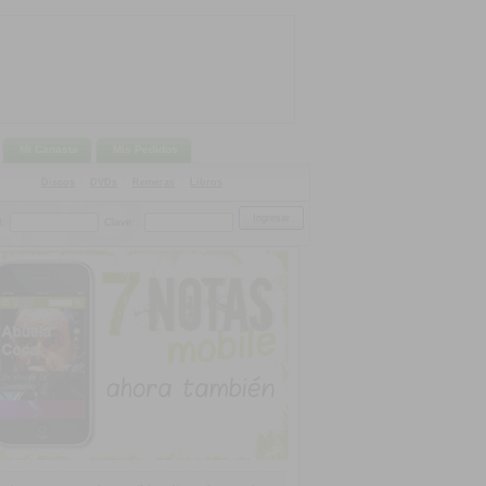
Mi Canasta
Mis Pedidos
Discos
|
DVDs
|
Remeras
|
Libros
:
Clave: