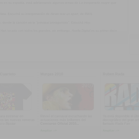
jos en su espalda, está adelantando algunos temas de
La inesperada mugre que
olista. Escuchá su interpretación de
Never tear us apart
, de INXS.
a
, donde la canción es la
"principal protagonista"
. Escuchá
Hoy
.
. Han tocado con todos los grandes, sin embargo,
Huella Digital
es su primer disco
Cuarteto
Murgas 2010
Ruben Rada
ara estrenar en
Reviví el carnaval escuchando las
Ya está disponible el últ
os las nuevas remeras
actuaciones más brillantes del
discográfico del gran art
isco
Bipolar
Concurso Oficial 2010...
llamado
Rada Fan
Ampliar -->
Ampliar -->