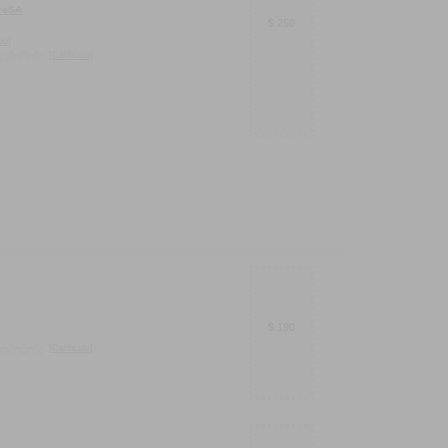
breSA
$ 250
lo]
[Calificalo]
$ 190
[Calificalo]