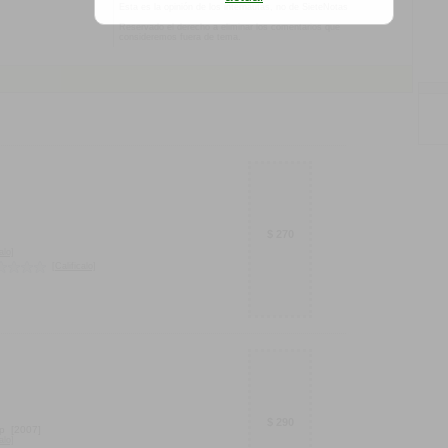
Esta es la opinión de los internautas, no de SieteNotas
Reservado el derecho a eliminar los comentarios que
consideremos fuera de tema.
$ 270
alo]
[Calificalo]
$ 290
p
[2007]
alo]