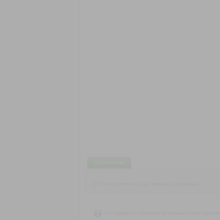
Comentarios
Por el momento no hay comentarios disponibles.
Para agregar un comentario es necesario estar registrad