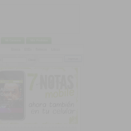
Mi Canasta
Mis Pedidos
Discos
|
DVDs
|
Remeras
|
Libros
:
Clave: