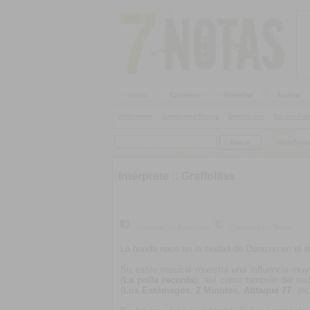
Inicio
Cartelera
Galerías
Audios
Alternativo
|
Candombe/Murga
|
Electrónica
|
Música Pop
SieteNota
Intérprete ::
Graffolitas
Compartir en Facebook
Compartir en Twitter
La banda nace en la ciudad de Durazno en el a
Su estilo musical muestra una influencia muy
(
La polla records
), así como también del roc
(
Los Estómagos
,
2 Minutos
,
Atttaque 77
, etc