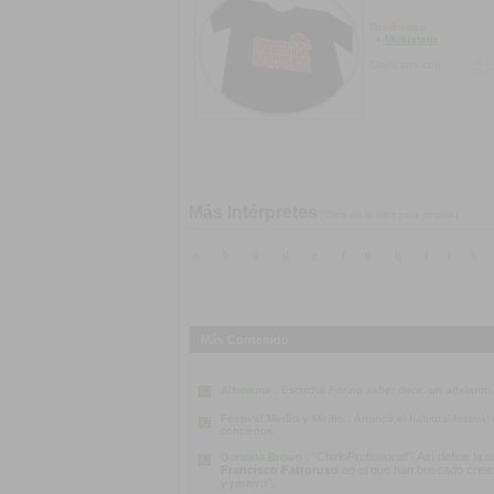
Graffolitas
Mutuatatu
Calificado con:
Más Intérpretes
[Click en la letra para ampliar]
a
b
c
d
e
f
g
h
i
j
k
Más Contenido
Alfonsina :
Escuchá
Por no saber decir
, un adelanto
Festival Medio y Medio :
Arrancó el habitual festiva
conciertos.
“ChirloProfesional”. Así define la
Gonzalo Brown :
Francisco Fattoruso
en el que han buscado crear u
y pistero”
.