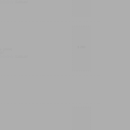
[Calificalo]
$ 260
p
[2009]
alo]
[Calificalo]