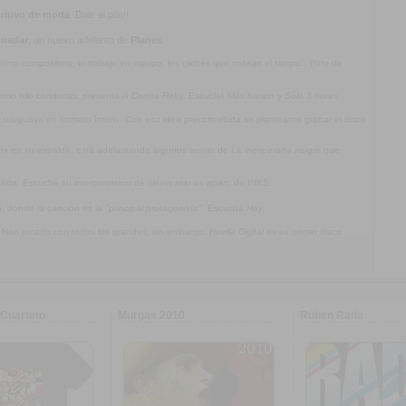
ritivo de moda
. Dale al play!
 nadar
, un nuevo adelanto de
Planes
.
mo compositora, el trabajo en equipo, los clichés que rodean el tango... (foto de
omo hilo conductor, presenta
A Contra Reloj
. Escuchá
Más barato
y
Sólo 3 horas
.
ca uruguaya en formato íntimo. Con esa idea preconcebida se plantearon grabar el disco
jos en su espalda, está adelantando algunos temas de
La inesperada mugre que
olista. Escuchá su interpretación de
Never tear us apart
, de INXS.
a
, donde la canción es la
"principal protagonista"
. Escuchá
Hoy
.
. Han tocado con todos los grandes, sin embargo,
Huella Digital
es su primer disco
Cuarteto
Murgas 2010
Ruben Rada