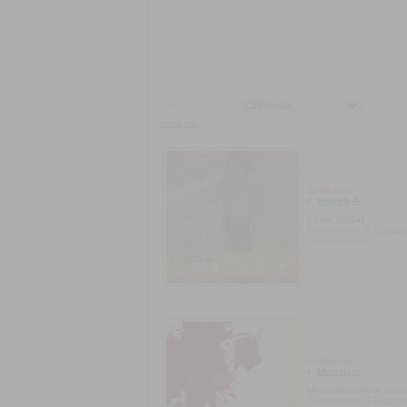
Ordenar Discos Por:
[DISCOS]
Graffolitas
PobreS.A.
Koala
[2004]
[Coment
Comentarios:
0
Calificado con:
Graffolitas
Mutuatatú
Montevideo Music Grou
[Coment
Comentarios:
0