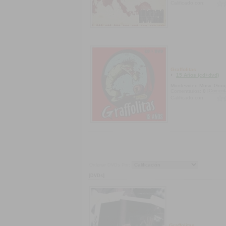
Calificado con:
Graffolitas
15 Años (cd+dvd)
Montevideo Music Grou
[Coment
Comentarios:
0
Calificado con:
Ordenar DVDs Por:
[DVDs]
Graffolitas