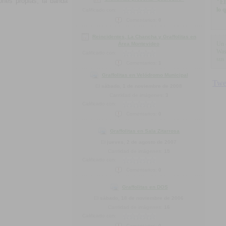
nes propias, la banda
"El
lo 
Calificado con:
Comentarios:
0
Reincidentes, La Chancha y Graffolitas en
Un 
Área Montevideo
Was
Calificado con:
sus
Comentarios:
1
Graffolitas en Velódromo Municipal
El
sábado, 1 de noviembre de 2008
Cantidad de imágenes:
3
Calificado con:
Comentarios:
0
Graffolitas en Sala Zitarrosa
El
jueves, 2 de agosto de 2007
Cantidad de imágenes:
15
Calificado con:
Comentarios:
0
Graffolitas en DOS
El
sábado, 18 de noviembre de 2006
Cantidad de imágenes:
16
Calificado con:
Comentarios:
0