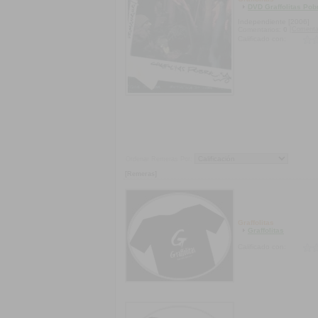
DVD Graffolitas Po
Independiente
[2006]
[Comenta
Comentarios:
0
Calificado con:
Ordenar Remeras Por:
[Remeras]
Graffolitas
Graffolitas
Calificado con: