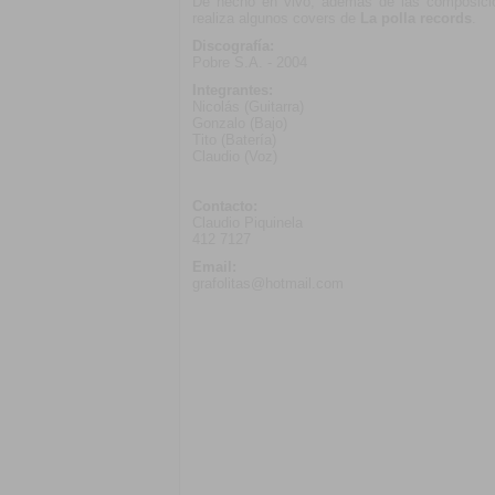
De hecho en vivo, además de las composicio
realiza algunos covers de
La polla records
.
Discografía:
Pobre S.A. - 2004
Integrantes:
Nicolás (Guitarra)
Gonzalo (Bajo)
Tito (Batería)
Claudio (Voz)
Contacto:
Claudio Piquinela
412 7127
Email:
grafolitas@hotmail.com