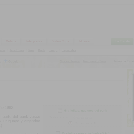
Videos
Intérpretes
Video Clips
Música
La Tienda
ular
|
Jazz/Blues
|
Pop
|
Rock
|
Tango
|
Especiales
Nuevo Usuario
Recuperar Clave
Usuario o Email
s
Google
|
ño 1992.
Graffolitas, gusanos del punk
 fuerte del punk vasco
Calificado con:
k uruguayo y argentino
Comentarios:
0
.)
Graffolitas presenta "pobreS.A."