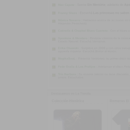
Suena
Sin Mentirte
, adelanto de
Ape
Max Capote :
Escuchá
Las princesas no saben
Franny Glass :
Mónica Navarro :
Hablamos acerca de su nuevo rol co
Alejandro Persichetti)
Cutinella & Chapital Blues Cuarteto :
Con el blues c
Spuntone & Mendaro :
Revisitar clásicos de la músi
Estado Natural. Escuchá
Ventanas
.
Erika Chuwoki :
Surgidos en 2009 y con otros traba
aguarda inquieta
. Escuchá
Boicot al kiosco
.
MagikaSouL :
Presenta
Verziones
, su primer disco s
Fede Graña & Los Prolijos :
Adelantan el disco
Feri
Trío Ibarburu :
Su enorme talento no tiene discusión
juntos. Escuchalos.
Destacamos en La Tienda
Colección Histórica
Remeras El 