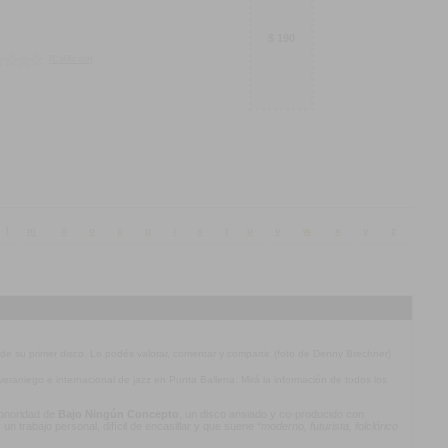
$ 190
[Calificalo]
l
m
n
o
p
q
r
s
t
u
v
w
x
y
z
 de su primer disco. Lo podés valorar, comentar y compartir. (foto de Denny Brechner)
l veraniego e internacional de jazz en Punta Ballena. Mirá la información de todos los
 sonoridad de
Bajo Ningún Concepto
, un disco ansiado y co-producido con
n trabajo personal, difícil de encasillar y que suene
“moderno, futurista, folclórico