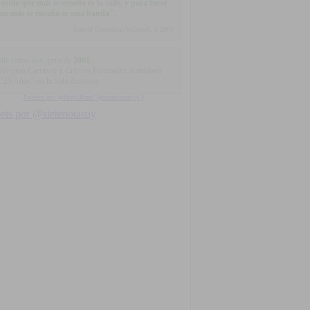
 estilo que más te enseña es la calle, y para tocar
que más te enseña es una banda".
Daniel González (Wizard), 6/2001
día como hoy, pero de
2001
...
hington Carrasco y Cristina Fernández festejaban
 "25 Años" en la Sala Zitarrosa
Tweets por @Html.Raw("@sietenotasuy")