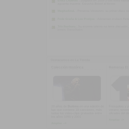
Erika Chuwoki :
Surgidos en 2009 y con otros traba
aguarda inquieta
. Escuchá
Boicot al kiosco
.
MagikaSouL :
Presenta
Verziones
, su primer disco s
Fede Graña & Los Prolijos :
Adelantan el disco
Feri
Trío Ibarburu :
Su enorme talento no tiene discusión
juntos. Escuchalos.
Destacamos en La Tienda
Colección Histórica
Remeras El 
20 años de
Buitres
en una edición de
Fresquitas y p
lujo que contiene 18 canciones, más
verano, tenem
todos los video-clips grabados entre
oficiales del d
los años 1990 y 2001
Ampliar -->
Ampliar -->