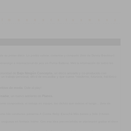
l
m
n
o
p
q
r
s
t
u
v
w
x
y
z
 de su primer disco. Lo podés valorar, comentar y compartir. (foto de Denny Brechner)
l veraniego e internacional de jazz en Punta Ballena. Mirá la información de todos los
 sonoridad de
Bajo Ningún Concepto
, un disco ansiado y co-producido con
n trabajo personal, difícil de encasillar y que suene
“moderno, futurista, folclórico
ritivo de moda
. Dale al play!
 nadar
, un nuevo adelanto de
Planes
.
mo compositora, el trabajo en equipo, los clichés que rodean el tango... (foto de
omo hilo conductor, presenta
A Contra Reloj
. Escuchá
Más barato
y
Sólo 3 horas
.
ca uruguaya en formato íntimo. Con esa idea preconcebida se plantearon grabar el disco