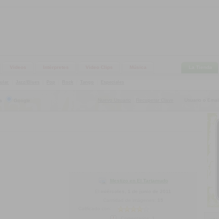
Videos
Intérpretes
Video Clips
Música
La Tienda
ular
|
Jazz/Blues
|
Pop
|
Rock
|
Tango
|
Especiales
Nuevo Usuario
Recuperar Clave
Usuario o Email
s
Google
|
Mestizo en El Tartamudo
El
miércoles, 1 de junio de 2011
Cantidad de imágenes:
15
Calificado con:
Comentarios:
1