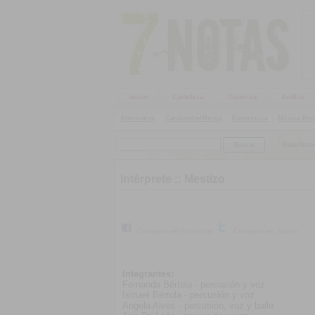
Inicio
Cartelera
Galerías
Audios
Alternativo
|
Candombe/Murga
|
Electrónica
|
Música Pop
SieteNota
Intérprete ::
Mestizo
Compartir en Facebook
Compartir en Twitter
Integrantes:
Fernanda Bértola - percusión y voz
Ismael Bértola - percusión y voz
Angela Alves - percusión, voz y baile