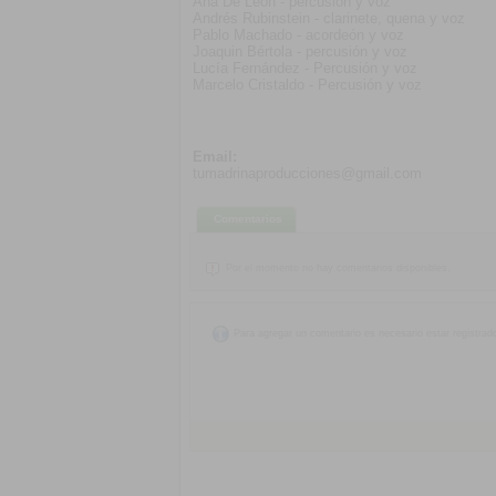
Ana De León - percusión y voz
Andrés Rubinstein - clarinete, quena y voz
Pablo Machado - acordeón y voz
Joaquin Bértola - percusión y voz
Lucía Fernández - Percusión y voz
Marcelo Cristaldo - Percusión y voz
Email:
tumadrinaproducciones@gmail.com
Comentarios
Por el momento no hay comentarios disponibles.
Para agregar un comentario es necesario estar registrad