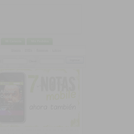
Mi Canasta
Mis Pedidos
Discos
|
DVDs
|
Remeras
|
Libros
:
Clave: