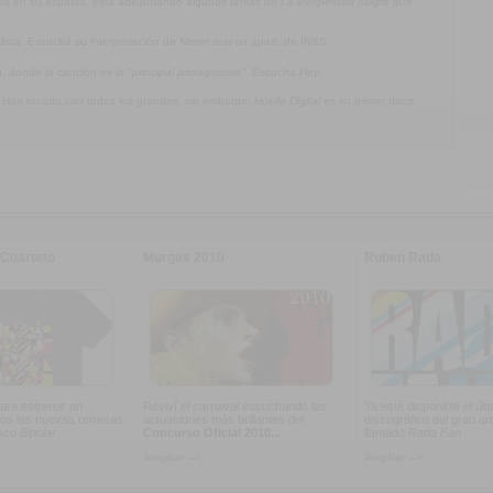
jos en su espalda, está adelantando algunos temas de
La inesperada mugre que
olista. Escuchá su interpretación de
Never tear us apart
, de INXS.
a
, donde la canción es la
"principal protagonista"
. Escuchá
Hoy
.
. Han tocado con todos los grandes, sin embargo,
Huella Digital
es su primer disco
Cuarteto
Murgas 2010
Ruben Rada
ara estrenar en
Reviví el carnaval escuchando las
Ya está disponible el últ
os las nuevas remeras
actuaciones más brillantes del
discográfico del gran art
isco
Bipolar
Concurso Oficial 2010...
llamado
Rada Fan
Ampliar -->
Ampliar -->