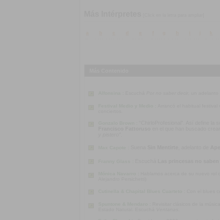
Más Intérpretes
[Click en la letra para ampliar]
a
b
c
d
e
f
g
h
i
j
k
Más Contenido
Alfonsina :
Escuchá
Por no saber decir
, un adelanto
Festival Medio y Medio :
Arrancó el habitual festiva
conciertos.
“ChirloProfesional”. Así define la
Gonzalo Brown :
Francisco Fattoruso
en el que han buscado crear u
y pistero”
.
Suena
Sin Mentirte
, adelanto de
Ape
Max Capote :
Escuchá
Las princesas no saben
Franny Glass :
Mónica Navarro :
Hablamos acerca de su nuevo rol co
Alejandro Persichetti)
Cutinella & Chapital Blues Cuarteto :
Con el blues c
Spuntone & Mendaro :
Revisitar clásicos de la músi
Estado Natural. Escuchá
Ventanas
.