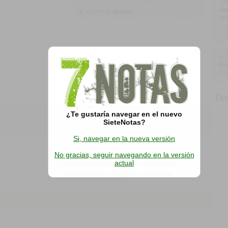
"Yo
sie
Mestizo
Más info de
cos
Un 
Raú
con 
¿Te gustaría navegar en el nuevo
SieteNotas?
Si, navegar en la nueva versión
o.
No gracias, seguir navegando en la versión
Al agregar un comentario:
actual
Esta es la opinión de los internautas, no de SieteNotas
Reservado el derecho a eliminar los comentarios que
consideremos fuera de tema.