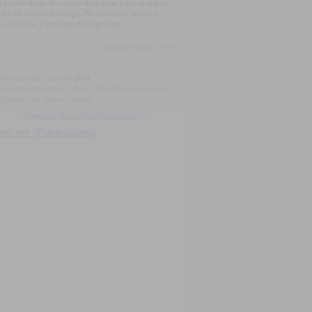
 puedo dejar de cantar diez años y voy a seguir
ndo un cantor de tango. No pretendo ser otra
a... soy eso, y creo que lo hago bien".
Gustavo Nocetti, 1/2000
día como hoy, pero de
2014
...
l Castro presentaba el disco "Tintabrava, canciones
historia", en Teatro Circular
Tweets por @Html.Raw("@sietenotasuy")