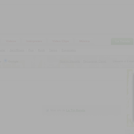
Videos
Intérpretes
Video Clips
Música
La Tienda
ular
|
Jazz/Blues
|
Pop
|
Rock
|
Tango
|
Especiales
Nuevo Usuario
Recuperar Clave
Usuario o Email
s
Google
|
La Tin Banda
Más info de