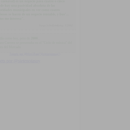
l carnaval) es un negocio para cuatro o cinco
de hay una pasividad absoluta de las
oridades municipales en ver como cuatro
iosos se hacen de un negocio rentable, y bue’...
 no me interesa".
Jorge Schellemberg, 1/2002
día como hoy, pero de
2000
...
ro Carrero se presentaba en el "Ciclo de música" del
tro del Mercado
Tweets por @Html.Raw("@sietenotasuy")