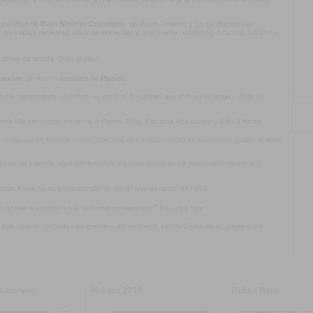
 sonoridad de
Bajo Ningún Concepto
, un disco ansiado y co-producido con
n trabajo personal, difícil de encasillar y que suene
“moderno, futurista, folclórico
ritivo de moda
. Dale al play!
 nadar
, un nuevo adelanto de
Planes
.
mo compositora, el trabajo en equipo, los clichés que rodean el tango... (foto de
omo hilo conductor, presenta
A Contra Reloj
. Escuchá
Más barato
y
Sólo 3 horas
.
ca uruguaya en formato íntimo. Con esa idea preconcebida se plantearon grabar el disco
jos en su espalda, está adelantando algunos temas de
La inesperada mugre que
olista. Escuchá su interpretación de
Never tear us apart
, de INXS.
a
, donde la canción es la
"principal protagonista"
. Escuchá
Hoy
.
. Han tocado con todos los grandes, sin embargo,
Huella Digital
es su primer disco
Cuarteto
Murgas 2010
Ruben Rada