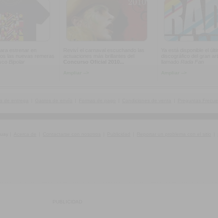
ara estrenar en
Reviví el carnaval escuchando las
Ya está disponible el últ
os las nuevas remeras
actuaciones más brillantes del
discográfico del gran art
isco
Bipolar
Concurso Oficial 2010...
llamado
Rada Fan
Ampliar -->
Ampliar -->
s de entrega
|
Gastos de envío
|
Formas de pago
|
Condiciones de venta
|
Preguntas Frecue
guay
|
Acerca de
|
Contactarse con nosotros
|
Publicidad
|
Reportar un problema con el sitio
|
PUBLICIDAD