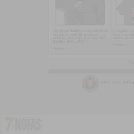
20 años de
Buitres
en una edición de
Fresquitas y p
lujo que contiene 18 canciones, más
verano, tenem
todos los video-clips grabados entre
oficiales del d
los años 1990 y 2001
Ampliar -->
Ampliar -->
Tipo
©1999 - 2026 :: DelUru