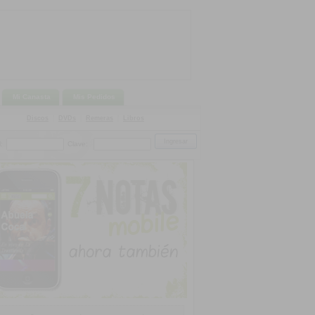
Mi Canasta
Mis Pedidos
Discos
|
DVDs
|
Remeras
|
Libros
:
Clave: