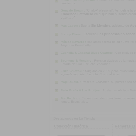
conciertos.
“ChirloProfesional”. Así define la
Gonzalo Brown :
Francisco Fattoruso
en el que han buscado crear u
y pistero”
.
Suena
Sin Mentirte
, adelanto de
Ape
Max Capote :
Escuchá
Las princesas no saben
Franny Glass :
Mónica Navarro :
Hablamos acerca de su nuevo rol co
Alejandro Persichetti)
Cutinella & Chapital Blues Cuarteto :
Con el blues c
Spuntone & Mendaro :
Revisitar clásicos de la músi
Estado Natural. Escuchá
Ventanas
.
Erika Chuwoki :
Surgidos en 2009 y con otros traba
aguarda inquieta
. Escuchá
Boicot al kiosco
.
MagikaSouL :
Presenta
Verziones
, su primer disco s
Fede Graña & Los Prolijos :
Adelantan el disco
Feri
Trío Ibarburu :
Su enorme talento no tiene discusión
juntos. Escuchalos.
Destacamos en La Tienda
Colección Histórica
Remeras El 