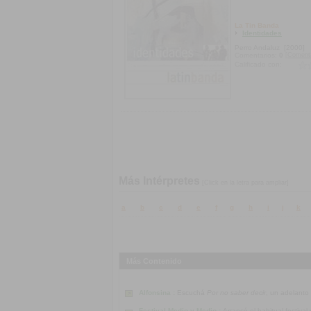
La Tin Banda
Identidades
Perro Andaluz
[2000]
[Coment
Comentarios:
0
Calificado con:
Más Intérpretes
[Click en la letra para ampliar]
a
b
c
d
e
f
g
h
i
j
k
Más Contenido
Alfonsina :
Escuchá
Por no saber decir
, un adelanto
Festival Medio y Medio :
Arrancó el habitual festiva