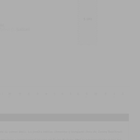
$ 180
alo]
[Calificalo]
l
m
n
o
p
q
r
s
t
u
v
w
x
y
z
 de su primer disco. Lo podés valorar, comentar y compartir. (foto de Denny Brechner)
l veraniego e internacional de jazz en Punta Ballena. Mirá la información de todos los