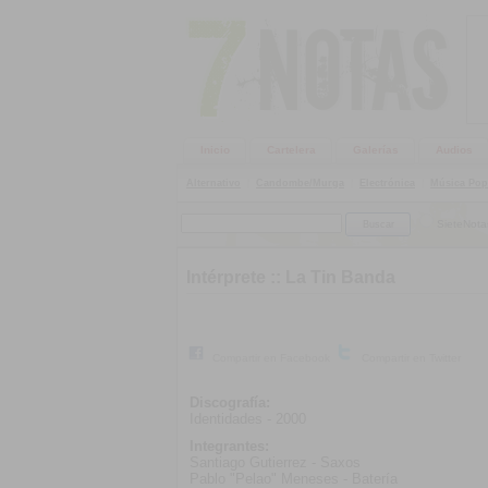
Inicio
Cartelera
Galerías
Audios
Alternativo
|
Candombe/Murga
|
Electrónica
|
Música Pop
SieteNota
Intérprete ::
La Tin Banda
Compartir en Facebook
Compartir en Twitter
Discografía:
Identidades - 2000
Integrantes:
Santiago Gutierrez - Saxos
Pablo "Pelao" Meneses - Batería