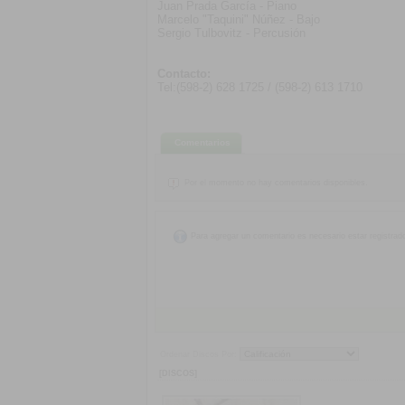
Juan Prada García - Piano
Marcelo "Taquini" Núñez - Bajo
Sergio Tulbovitz - Percusión
Contacto:
Tel:(598-2) 628 1725 / (598-2) 613 1710
Comentarios
Por el momento no hay comentarios disponibles.
Para agregar un comentario es necesario estar registrad
Ordenar Discos Por:
[DISCOS]