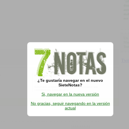
"(e
don
aut
maf
eso
Un 
Mau
Tea
o.
Al agregar un comentario:
¿Te gustaría navegar en el nuevo
Esta es la opinión de los internautas, no de SieteNotas
SieteNotas?
Reservado el derecho a eliminar los comentarios que
consideremos fuera de tema.
Si, navegar en la nueva versión
No gracias, seguir navegando en la versión
actual