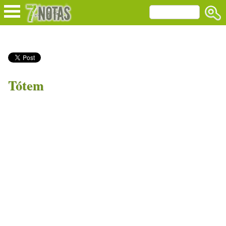
Tótem