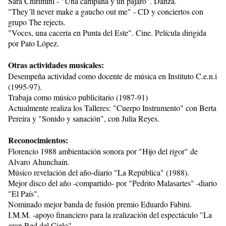
Sara Chirimini - "Una campana y un pájaro". Danza.
"They´ll never make a gaucho out me" - CD y conciertos con
grupo The rejects.
"Voces, una cacería en Punta del Este". Cine. Película dirigida
por Pato López.
Otras actividades musicales:
Desempeña actividad como docente de música en Instituto C.e.n.i
(1995-97).
Trabaja como músico publicitario (1987-91)
Actualmente realiza los Talleres: "Cuerpo Instrumento" con Berta
Pereira y "Sonido y sanación", con Julia Reyes.
Reconocimientos:
Florencio 1988 ambientación sonora por "Hijo del rigor" de
Alvaro Ahunchaín.
Músico revelación del año-diario "La República" (1988).
Mejor disco del año -compartido- por "Pedrito Malasartes" -diario
"El País".
Nominado mejor banda de fusión premio Eduardo Fabini.
I.M.M. -apoyo financiero para la realización del espectáculo "La
gran Red del Cielo".