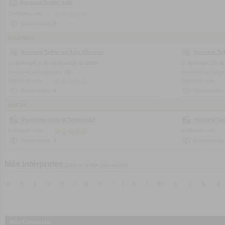
Rossana Taddei, sale
Calificado con:
Comentarios:
0
GALERIAS
Rossana Taddei en Sala Zitarrosa
Rossana Tad
El
domingo, 6 de noviembre de 2016
El
domingo, 14 de
Cantidad de imágenes:
12
Cantidad de imág
Calificado con:
Calificado con:
Comentarios:
0
Comentarios
VIDEOS
Queremos tanto al Tartamudo!
Rossana Tad
Calificado con:
Calificado con:
Comentarios:
0
Comentarios
Más Intérpretes
[Click en la letra para ampliar]
a
b
c
d
e
f
g
h
i
j
k
l
m
n
o
p
q
Más Contenido