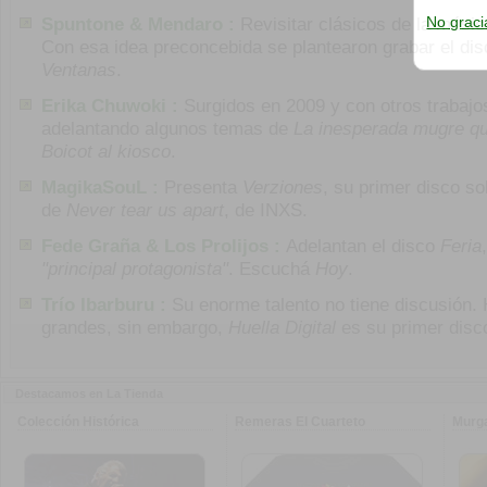
Spuntone & Mendaro :
Revisitar clásicos de la músi
No graci
Con esa idea preconcebida se plantearon grabar el di
Ventanas
.
Erika Chuwoki :
Surgidos en 2009 y con otros trabajo
adelantando algunos temas de
La inesperada mugre qu
Boicot al kiosco
.
MagikaSouL :
Presenta
Verziones
, su primer disco so
de
Never tear us apart
, de INXS.
Fede Graña & Los Prolijos :
Adelantan el disco
Feria
"principal protagonista"
. Escuchá
Hoy
.
Trío Ibarburu :
Su enorme talento no tiene discusión.
grandes, sin embargo,
Huella Digital
es su primer disc
Destacamos en La Tienda
Colección Histórica
Remeras El Cuarteto
Murg