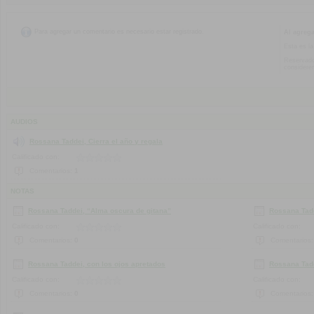
Para agregar un comentario es necesario estar registrado.
Al agreg
Esta es la
Reservado
considere
AUDIOS
Rossana Taddei, Cierra el año y regala
Calificado con:
Comentarios:
1
NOTAS
Rossana Taddei, “Alma oscura de gitana”
Rossana Tadd
Calificado con:
Calificado con:
Comentarios:
0
Comentarios
Rossana Taddei, con los ojos apretados
Rossana Tad
Calificado con:
Calificado con:
Comentarios:
0
Comentarios