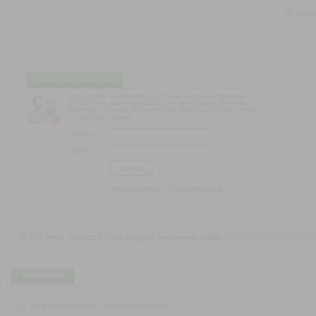
Más in
Usuario No Registrado
Para acceder al contenido completo es necesario registrarse.
El registro es totalmente gratuito y te permitirá acceder a las
diferentes secciones de nuestro sitio, participar de promociones
y sorteos de entradas.
Usuario:
Clave:
Nuevo Usuario
Recuperar Clave
-
Más Temas:
Comentarios
Por el momento no hay comentarios disponibles.