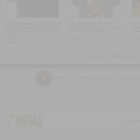
20 años de
Buitres
en una edición de
Fresquitas y para estrenar en
Reviví
lujo que contiene 18 canciones, más
verano, tenemos las nuevas remeras
actuac
todos los video-clips grabados entre
oficiales del disco
Bipolar
Concur
los años 1990 y 2001
Ampliar -->
Amplia
Ampliar -->
Tipos de entrega
|
Gastos de envío
|
©1999 - 2026 :: DelUruguay
|
Acerca de
|
Contactarse co
PUBLICI