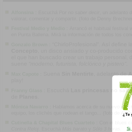
Alfonsina :
Escuchá
Por no saber decir
, un adelanto 
valorar, comentar y compartir. (foto de Denny Brechne
Festival Medio y Medio :
Arrancó el habitual festival 
en Punta Ballena. Mirá la información de todos los con
“ChirloProfesional”. Así define 
Gonzalo Brown :
Concepto
, un disco ansiado y co-producido c
el que han buscado crear un trabajo personal, di
suene
“moderno, futurista, folclórico y pistero”
.
Suena
Sin Mentirte
, adelanto de
A
Max Capote :
play!
Escuchá
Las princesas no sab
Franny Glass :
de
Planes
.
Mónica Navarro :
Hablamos acerca de su nuevo rol co
equipo, los clichés que rodean el tango... (foto de Alej
¿Te 
Cutinella & Chapital Blues Cuarteto :
Con el blues c
Contra Reloj
. Escuchá
Más barato
y
Sólo 3 horas
.
Si