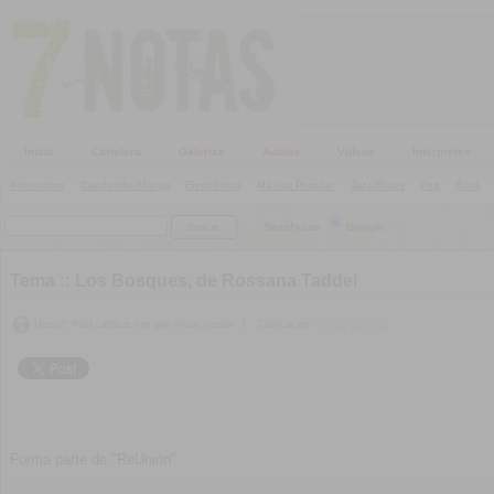
Inicio
Cartelera
Galerías
Audios
Videos
Intérpretes
Alternativo
|
Candombe/Murga
|
Electrónica
|
Música Popular
|
Jazz/Blues
|
Pop
|
Rock
|
SieteNotas
Google
Tema ::
Los Bosques, de Rossana Taddei
Upss!!! Para calificar hay que iniciar sesión
|
Calificación:
Forma parte de "ReUnión"