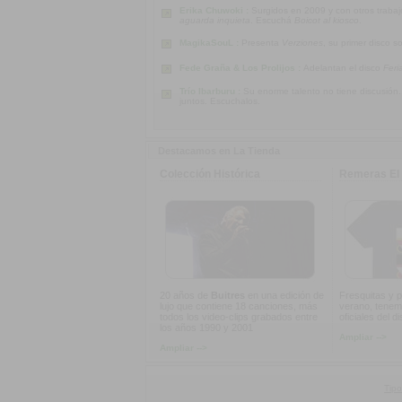
Erika Chuwoki :
Surgidos en 2009 y con otros traba
aguarda inquieta
. Escuchá
Boicot al kiosco
.
MagikaSouL :
Presenta
Verziones
, su primer disco s
Fede Graña & Los Prolijos :
Adelantan el disco
Feri
Trío Ibarburu :
Su enorme talento no tiene discusión
juntos. Escuchalos.
Destacamos en La Tienda
Colección Histórica
Remeras El 
20 años de
Buitres
en una edición de
Fresquitas y p
lujo que contiene 18 canciones, más
verano, tenem
todos los video-clips grabados entre
oficiales del d
los años 1990 y 2001
Ampliar -->
Ampliar -->
Tipo