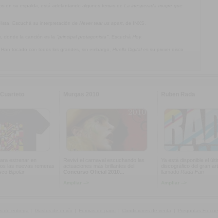
jos en su espalda, está adelantando algunos temas de
La inesperada mugre que
olista. Escuchá su interpretación de
Never tear us apart
, de INXS.
a
, donde la canción es la
"principal protagonista"
. Escuchá
Hoy
.
. Han tocado con todos los grandes, sin embargo,
Huella Digital
es su primer disco
Cuarteto
Murgas 2010
Ruben Rada
ara estrenar en
Reviví el carnaval escuchando las
Ya está disponible el últ
os las nuevas remeras
actuaciones más brillantes del
discográfico del gran art
isco
Bipolar
Concurso Oficial 2010...
llamado
Rada Fan
Ampliar -->
Ampliar -->
s de entrega
|
Gastos de envío
|
Formas de pago
|
Condiciones de venta
|
Preguntas Frecue