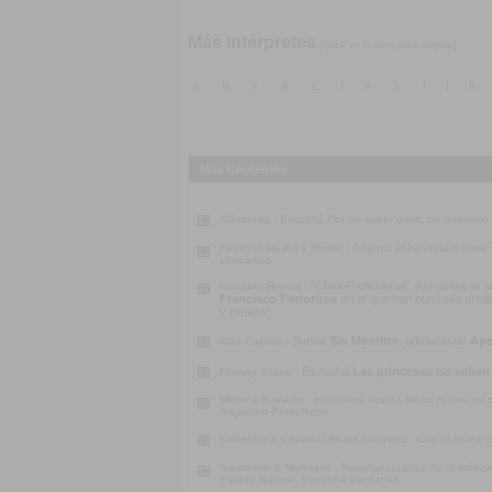
Más Intérpretes
[Click en la letra para ampliar]
a
b
c
d
e
f
g
h
i
j
k
Más Contenido
Alfonsina :
Escuchá
Por no saber decir
, un adelanto
Festival Medio y Medio :
Arrancó el habitual festiva
conciertos.
“ChirloProfesional”. Así define la
Gonzalo Brown :
Francisco Fattoruso
en el que han buscado crear u
y pistero”
.
Suena
Sin Mentirte
, adelanto de
Ape
Max Capote :
Escuchá
Las princesas no saben
Franny Glass :
Mónica Navarro :
Hablamos acerca de su nuevo rol co
Alejandro Persichetti)
Cutinella & Chapital Blues Cuarteto :
Con el blues c
Spuntone & Mendaro :
Revisitar clásicos de la músi
Estado Natural. Escuchá
Ventanas
.