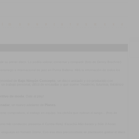
l
m
n
o
p
q
r
s
t
u
v
w
x
y
z
 de su primer disco. Lo podés valorar, comentar y compartir. (foto de Denny Brechner)
l veraniego e internacional de jazz en Punta Ballena. Mirá la información de todos los
 sonoridad de
Bajo Ningún Concepto
, un disco ansiado y co-producido con
n trabajo personal, difícil de encasillar y que suene
“moderno, futurista, folclórico
ritivo de moda
. Dale al play!
 nadar
, un nuevo adelanto de
Planes
.
mo compositora, el trabajo en equipo, los clichés que rodean el tango... (foto de
omo hilo conductor, presenta
A Contra Reloj
. Escuchá
Más barato
y
Sólo 3 horas
.
ca uruguaya en formato íntimo. Con esa idea preconcebida se plantearon grabar el disco