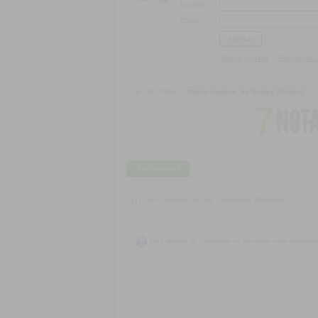
Usuario:
Clave:
Nuevo Usuario
Recuperar 
-
Más Videos:
Comentarios
Por el momento no hay comentarios disponibles.
Para agregar un comentario es necesario estar registrad