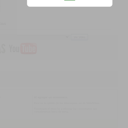
Clave
o.
Al agregar un comentario:
Esta es la opinión de los internautas, no de SieteNotas
Reservado el derecho a eliminar los comentarios que
consideremos fuera de tema.