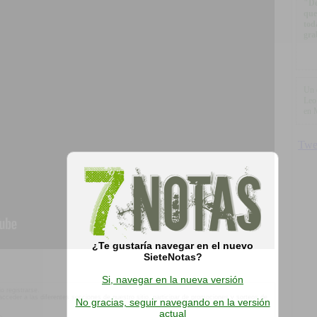
"De
que
tod
gra
Un 
Leo
en 
¿Te gustaría navegar en el nuevo
SieteNotas?
Si, navegar en la nueva versión
o registrarse.
á acceder a las diferentes secciones de nuestro sitio, participar de promociones y sorteos de
No gracias, seguir navegando en la versión
actual