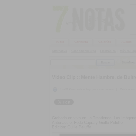
Inicio
Cartelera
Galerías
Audios
Alternativo
|
Candombe/Murga
|
Electrónica
|
Música Pop
SieteNota
Video Clip ::
Mente Hambre, de Buitr
Upss!!! Para calificar hay que iniciar sesión
|
Calificación:
Grabado en vivo en La Trastienda. Las imágene
Antonaccio, Fede Capra y Guille Peluffo
Edición: Guille Peluffo