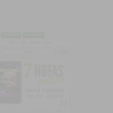
Mi Canasta
Mis Pedidos
Discos
|
DVDs
|
Remeras
|
Libros
:
Clave: