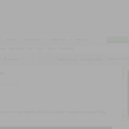
Videos
Intérpretes
Video Clips
Música
La Tienda
ular
|
Jazz/Blues
|
Pop
|
Rock
|
Tango
|
Especiales
Nuevo Usuario
Recuperar Clave
Usuario o Email
s
Google
|
es
s en vivo son registro de Teve Ciudad. Imágenes extra de Rafa