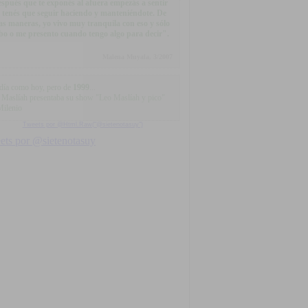
spués que te exponés al afuera empezás a sentir
 tenés que seguir haciendo y manteniéndote. De
as maneras, yo vivo muy tranquila con eso y sólo
bo o me presento cuando tengo algo para decir".
Malena Muyala, 3/2007
día como hoy, pero de
1999
...
 Maslíah presentaba su show "Leo Maslíah y pico"
Milenio
Tweets por @Html.Raw("@sietenotasuy")