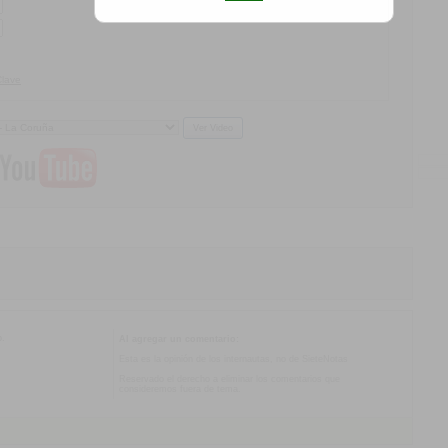
Clave
o.
Al agregar un comentario:
Esta es la opinión de los internautas, no de SieteNotas
Reservado el derecho a eliminar los comentarios que
consideremos fuera de tema.