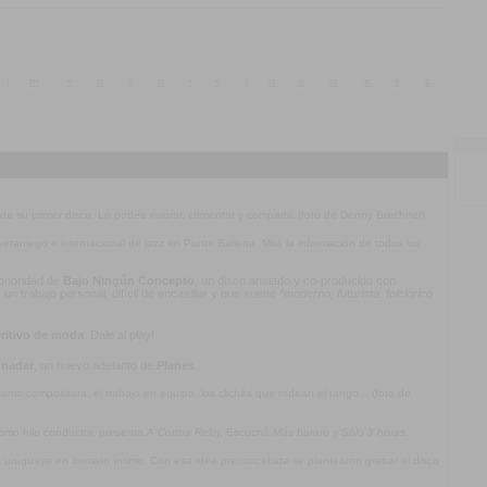
l
m
n
o
p
q
r
s
t
u
v
w
x
y
z
 de su primer disco. Lo podés valorar, comentar y compartir. (foto de Denny Brechner)
l veraniego e internacional de jazz en Punta Ballena. Mirá la información de todos los
 sonoridad de
Bajo Ningún Concepto
, un disco ansiado y co-producido con
n trabajo personal, difícil de encasillar y que suene
“moderno, futurista, folclórico
ritivo de moda
. Dale al play!
 nadar
, un nuevo adelanto de
Planes
.
mo compositora, el trabajo en equipo, los clichés que rodean el tango... (foto de
omo hilo conductor, presenta
A Contra Reloj
. Escuchá
Más barato
y
Sólo 3 horas
.
ca uruguaya en formato íntimo. Con esa idea preconcebida se plantearon grabar el disco