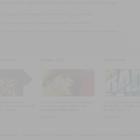
jos en su espalda, está adelantando algunos temas de
La inesperada mugre que
olista. Escuchá su interpretación de
Never tear us apart
, de INXS.
a
, donde la canción es la
"principal protagonista"
. Escuchá
Hoy
.
. Han tocado con todos los grandes, sin embargo,
Huella Digital
es su primer disco
Cuarteto
Murgas 2010
Ruben Rada
ara estrenar en
Reviví el carnaval escuchando las
Ya está disponible el últ
os las nuevas remeras
actuaciones más brillantes del
discográfico del gran art
isco
Bipolar
Concurso Oficial 2010...
llamado
Rada Fan
Ampliar -->
Ampliar -->
s de entrega
|
Gastos de envío
|
Formas de pago
|
Condiciones de venta
|
Preguntas Frecue