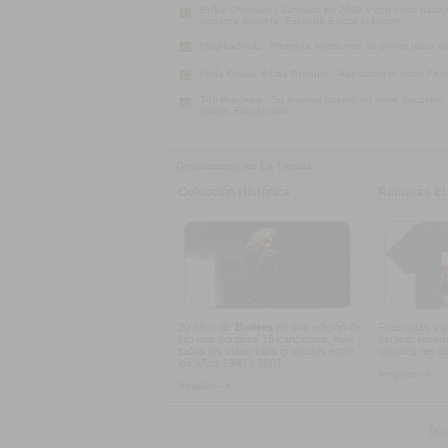
Erika Chuwoki :
Surgidos en 2009 y con otros traba
aguarda inquieta
. Escuchá
Boicot al kiosco
.
MagikaSouL :
Presenta
Verziones
, su primer disco s
Fede Graña & Los Prolijos :
Adelantan el disco
Feri
Trío Ibarburu :
Su enorme talento no tiene discusión
juntos. Escuchalos.
Destacamos en La Tienda
Colección Histórica
Remeras El 
20 años de
Buitres
en una edición de
Fresquitas y p
lujo que contiene 18 canciones, más
verano, tenem
todos los video-clips grabados entre
oficiales del d
los años 1990 y 2001
Ampliar -->
Ampliar -->
Tipo