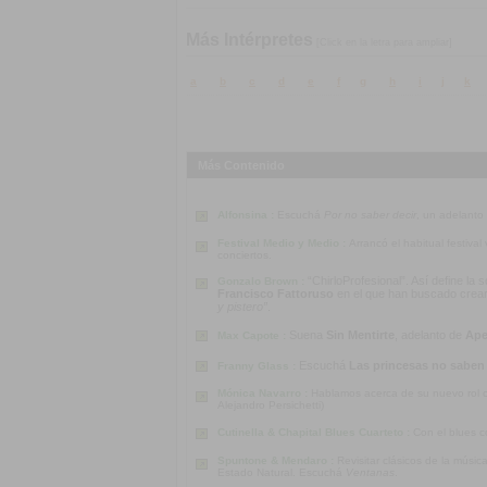
Más Intérpretes
[Click en la letra para ampliar]
a
b
c
d
e
f
g
h
i
j
k
Más Contenido
Alfonsina :
Escuchá
Por no saber decir
, un adelanto
Festival Medio y Medio :
Arrancó el habitual festiva
conciertos.
“ChirloProfesional”. Así define la
Gonzalo Brown :
Francisco Fattoruso
en el que han buscado crear u
y pistero”
.
Suena
Sin Mentirte
, adelanto de
Ape
Max Capote :
Escuchá
Las princesas no saben
Franny Glass :
Mónica Navarro :
Hablamos acerca de su nuevo rol co
Alejandro Persichetti)
Cutinella & Chapital Blues Cuarteto :
Con el blues c
Spuntone & Mendaro :
Revisitar clásicos de la músi
Estado Natural. Escuchá
Ventanas
.