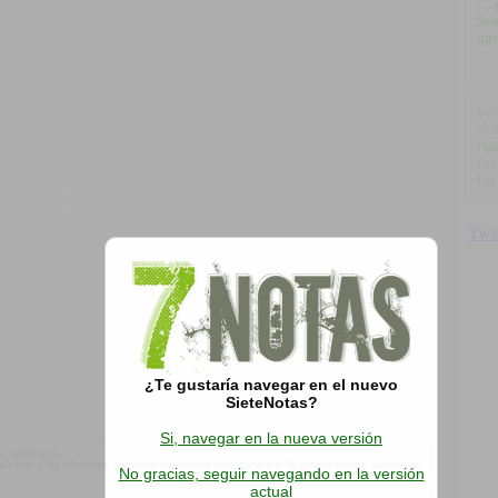
"..
Son
que
Un 
Se 
(Me
Est
Ese
¿Te gustaría navegar en el nuevo
SieteNotas?
Si, navegar en la nueva versión
o registrarse.
á acceder a las diferentes secciones de nuestro sitio, participar de promociones y sorteos de
No gracias, seguir navegando en la versión
actual