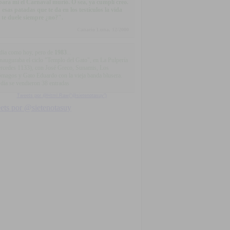
.para mí el Carnaval murió. O sea, ya cumplí creo.
 esas patadas que te da en los testículos la vida
 te duele siempre ¿no?".
Canario Luna, 12/2000
día como hoy, pero de
1983
...
inauguraba el ciclo "Templo del Gato", en La Pulpería
rcedes 1133), con José Greco, Sunamis, Los
ómagos y Gato Eduardo con la vieja banda blusera.
 día se vendieron 38 entradas
Tweets por @Html.Raw("@sietenotasuy")