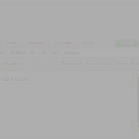
Videos
Intérpretes
Video Clips
Música
La Tienda
ular
|
Jazz/Blues
|
Pop
|
Rock
|
Tango
|
Especiales
Nuevo Usuario
Recuperar Clave
Usuario o Email
s
Google
|
 - La Coruña