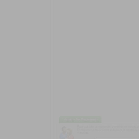
Usuario No Registrado
Para acceder al contenido completo es necesari
El registro es totalmente gratuito y te permitir
entradas.