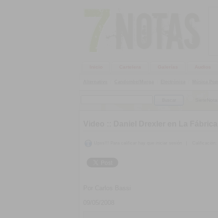
Inicio
Cartelera
Galerías
Audios
Alternativo
|
Candombe/Murga
|
Electrónica
|
Música Pop
SieteNota
Video ::
Daniel Drexler en La Fábrica
Upss!!! Para calificar hay que iniciar sesión
|
Calificación:
Por Carlos Bassi
09/05/2008