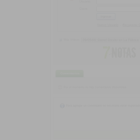
Usuario:
Clave:
Nuevo Usuario
Recuperar 
-
Más Videos:
Comentarios
Por el momento no hay comentarios disponibles.
Para agregar un comentario es necesario estar registrad