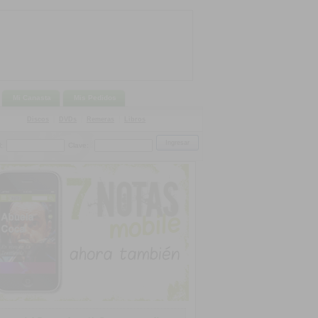
Mi Canasta
Mis Pedidos
Discos
|
DVDs
|
Remeras
|
Libros
:
Clave: