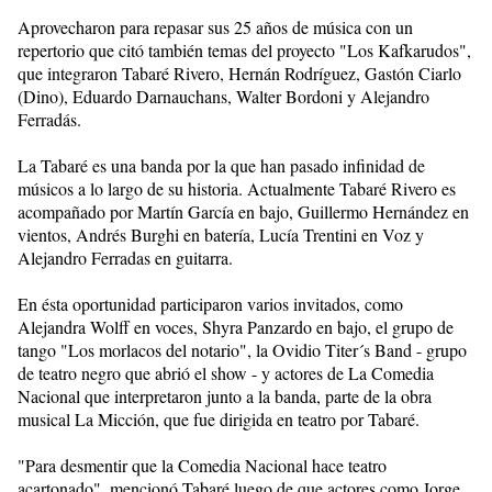
Aprovecharon para repasar sus 25 años de música con un
repertorio que citó también temas del proyecto "Los Kafkarudos",
que integraron Tabaré Rivero, Hernán Rodríguez, Gastón Ciarlo
(Dino), Eduardo Darnauchans, Walter Bordoni y Alejandro
Ferradás.
La Tabaré es una banda por la que han pasado infinidad de
músicos a lo largo de su historia. Actualmente Tabaré Rivero es
acompañado por Martín García en bajo, Guillermo Hernández en
vientos, Andrés Burghi en batería, Lucía Trentini en Voz y
Alejandro Ferradas en guitarra.
En ésta oportunidad participaron varios invitados, como
Alejandra Wolff en voces, Shyra Panzardo en bajo, el grupo de
tango "Los morlacos del notario", la Ovidio Titer´s Band - grupo
de teatro negro que abrió el show - y actores de La Comedia
Nacional que interpretaron junto a la banda, parte de la obra
musical La Micción, que fue dirigida en teatro por Tabaré.
"Para desmentir que la Comedia Nacional hace teatro
acartonado", mencionó Tabaré luego de que actores como Jorge