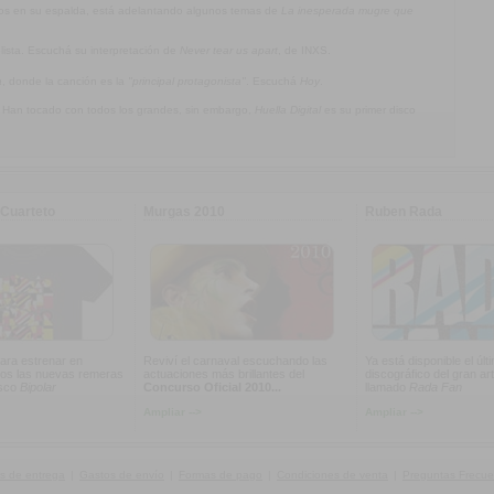
jos en su espalda, está adelantando algunos temas de
La inesperada mugre que
olista. Escuchá su interpretación de
Never tear us apart
, de INXS.
a
, donde la canción es la
"principal protagonista"
. Escuchá
Hoy
.
. Han tocado con todos los grandes, sin embargo,
Huella Digital
es su primer disco
Cuarteto
Murgas 2010
Ruben Rada
ara estrenar en
Reviví el carnaval escuchando las
Ya está disponible el últ
os las nuevas remeras
actuaciones más brillantes del
discográfico del gran art
isco
Bipolar
Concurso Oficial 2010...
llamado
Rada Fan
Ampliar -->
Ampliar -->
s de entrega
|
Gastos de envío
|
Formas de pago
|
Condiciones de venta
|
Preguntas Frecue