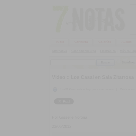
Inicio
Cartelera
Galerías
Audios
Alternativo
|
Candombe/Murga
|
Electrónica
|
Música Pop
SieteNota
Video ::
Los Casal en Sala Zitarrosa
Upss!!! Para calificar hay que iniciar sesión
|
Calificación:
Por Gisselle Noroña
23/06/2012