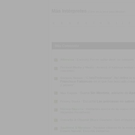
Más Intérpretes
[Click en la letra para ampliar]
a
b
c
d
e
f
g
h
i
j
k
Más Contenido
Alfonsina :
Escuchá
Por no saber decir
, un adelanto
Festival Medio y Medio :
Arrancó el habitual festiva
conciertos.
“ChirloProfesional”. Así define la
Gonzalo Brown :
Francisco Fattoruso
en el que han buscado crear u
y pistero”
.
Suena
Sin Mentirte
, adelanto de
Ape
Max Capote :
Escuchá
Las princesas no saben
Franny Glass :
Mónica Navarro :
Hablamos acerca de su nuevo rol co
Alejandro Persichetti)
Cutinella & Chapital Blues Cuarteto :
Con el blues c
Spuntone & Mendaro :
Revisitar clásicos de la músi
Estado Natural. Escuchá
Ventanas
.