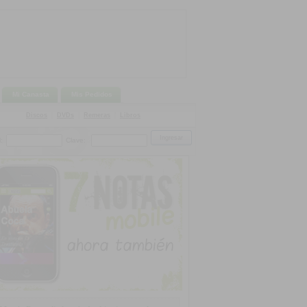
Mi Canasta
Mis Pedidos
Discos
|
DVDs
|
Remeras
|
Libros
:
Clave: