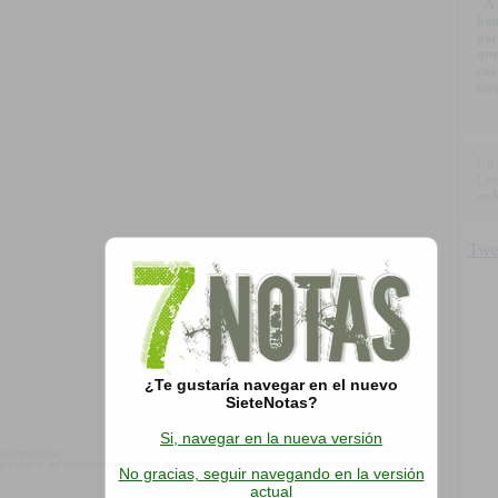
"A 
bam
par
que
cua
car
Un 
Leo
en 
¿Te gustaría navegar en el nuevo
SieteNotas?
Si, navegar en la nueva versión
o registrarse.
á acceder a las diferentes secciones de nuestro sitio, participar de promociones y sorteos de
No gracias, seguir navegando en la versión
actual