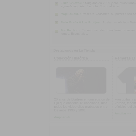
Erika Chuwoki :
Surgidos en 2009 y con otros traba
aguarda inquieta
. Escuchá
Boicot al kiosco
.
MagikaSouL :
Presenta
Verziones
, su primer disco s
Fede Graña & Los Prolijos :
Adelantan el disco
Feri
Trío Ibarburu :
Su enorme talento no tiene discusión
juntos. Escuchalos.
Destacamos en La Tienda
Colección Histórica
Remeras El 
20 años de
Buitres
en una edición de
Fresquitas y p
lujo que contiene 18 canciones, más
verano, tenem
todos los video-clips grabados entre
oficiales del d
los años 1990 y 2001
Ampliar -->
Ampliar -->
Tipo