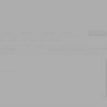
Videos
Intérpretes
Video Clips
Música
La Tienda
ular
|
Jazz/Blues
|
Pop
|
Rock
|
Tango
|
Especiales
Nuevo Usuario
Recuperar Clave
Usuario o Email
s
Google
|