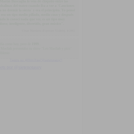
Martín Buscaglia lo veía de chiquito entre las
balinas del teatro cuando iba a ver a `Canciones
a no dormir la siesta´ y era el principito. Yo pensé
 era un tipo medio pillado, medio coso y después
ndo lo conocí nada que ver, es un tipo muy
iñoso; inteligente, divertido, gran músico".
César Martínez (Espectro Visible), 4/2002
día como hoy, pero de
1999
...
 Maslíah presentaba su show "Leo Maslíah y pico"
Milenio
Tweets por @Html.Raw("@sietenotasuy")