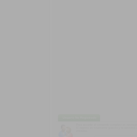
Usuario No Registrado
Para acceder al contenido completo es necesari
El registro es totalmente gratuito y te permitir
entradas.