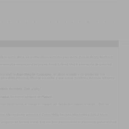
l
m
n
o
p
q
r
s
t
u
v
w
x
y
z
 de su primer disco. Lo podés valorar, comentar y compartir. (foto de Denny Brechner)
l veraniego e internacional de jazz en Punta Ballena. Mirá la información de todos los
 sonoridad de
Bajo Ningún Concepto
, un disco ansiado y co-producido con
n trabajo personal, difícil de encasillar y que suene
“moderno, futurista, folclórico
ritivo de moda
. Dale al play!
 nadar
, un nuevo adelanto de
Planes
.
mo compositora, el trabajo en equipo, los clichés que rodean el tango... (foto de
omo hilo conductor, presenta
A Contra Reloj
. Escuchá
Más barato
y
Sólo 3 horas
.
ca uruguaya en formato íntimo. Con esa idea preconcebida se plantearon grabar el disco