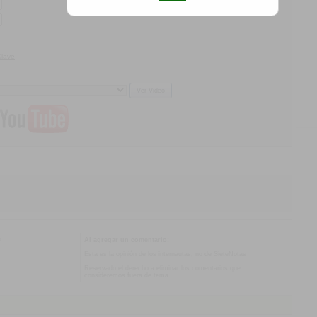
Clave
o.
Al agregar un comentario:
Esta es la opinión de los internautas, no de SieteNotas
Reservado el derecho a eliminar los comentarios que
consideremos fuera de tema.