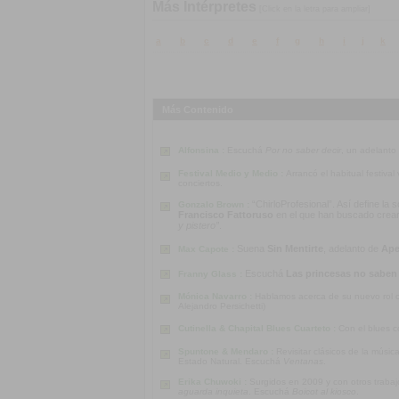
Más Intérpretes
[Click en la letra para ampliar]
a
b
c
d
e
f
g
h
i
j
k
Más Contenido
Alfonsina :
Escuchá
Por no saber decir
, un adelanto
Festival Medio y Medio :
Arrancó el habitual festiva
conciertos.
“ChirloProfesional”. Así define la
Gonzalo Brown :
Francisco Fattoruso
en el que han buscado crear u
y pistero”
.
Suena
Sin Mentirte
, adelanto de
Ape
Max Capote :
Escuchá
Las princesas no saben
Franny Glass :
Mónica Navarro :
Hablamos acerca de su nuevo rol co
Alejandro Persichetti)
Cutinella & Chapital Blues Cuarteto :
Con el blues c
Spuntone & Mendaro :
Revisitar clásicos de la músi
Estado Natural. Escuchá
Ventanas
.
Erika Chuwoki :
Surgidos en 2009 y con otros traba
aguarda inquieta
. Escuchá
Boicot al kiosco
.