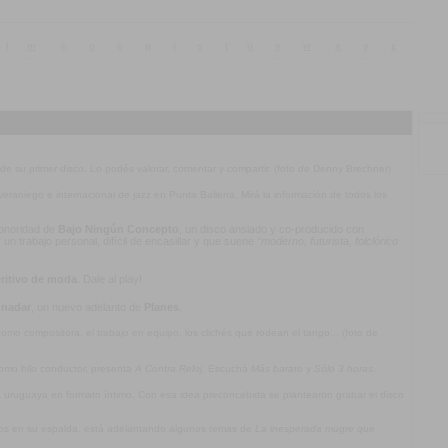
l
m
n
o
p
q
r
s
t
u
v
w
x
y
z
 de su primer disco. Lo podés valorar, comentar y compartir. (foto de Denny Brechner)
l veraniego e internacional de jazz en Punta Ballena. Mirá la información de todos los
 sonoridad de
Bajo Ningún Concepto
, un disco ansiado y co-producido con
n trabajo personal, difícil de encasillar y que suene
“moderno, futurista, folclórico
ritivo de moda
. Dale al play!
 nadar
, un nuevo adelanto de
Planes
.
mo compositora, el trabajo en equipo, los clichés que rodean el tango... (foto de
omo hilo conductor, presenta
A Contra Reloj
. Escuchá
Más barato
y
Sólo 3 horas
.
ca uruguaya en formato íntimo. Con esa idea preconcebida se plantearon grabar el disco
jos en su espalda, está adelantando algunos temas de
La inesperada mugre que