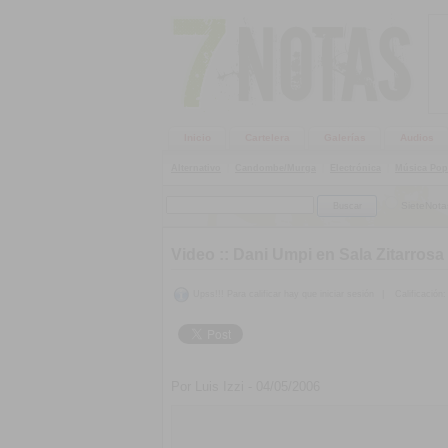
Inicio
Cartelera
Galerías
Audios
Alternativo
|
Candombe/Murga
|
Electrónica
|
Música Pop
SieteNota
Video ::
Dani Umpi en Sala Zitarrosa
Upss!!! Para calificar hay que iniciar sesión
|
Calificación:
Por Luis Izzi - 04/05/2006