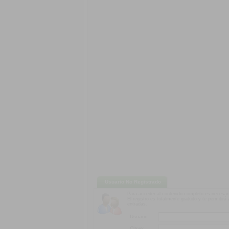
Usuario No Registrado
Para acceder al contenido completo es necesari
El registro es totalmente gratuito y te permitir
entradas.
Usuario:
Clave: