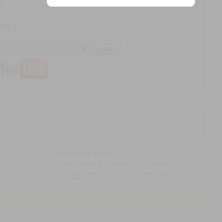
Clave
o.
Al agregar un comentario:
Esta es la opinión de los internautas, no de SieteNotas
Reservado el derecho a eliminar los comentarios que
consideremos fuera de tema.