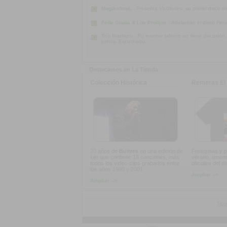
MagikaSouL :
Presenta
Verziones
, su primer disco s
Fede Graña & Los Prolijos :
Adelantan el disco
Feri
Trío Ibarburu :
Su enorme talento no tiene discusión
juntos. Escuchalos.
Destacamos en La Tienda
Colección Histórica
Remeras El 
20 años de
Buitres
en una edición de
Fresquitas y p
lujo que contiene 18 canciones, más
verano, tenem
todos los video-clips grabados entre
oficiales del d
los años 1990 y 2001
Ampliar -->
Ampliar -->
Tipo