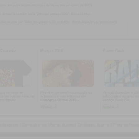
olista. Escuchá su interpretación de
Never tear us apart
, de INXS.
a
, donde la canción es la
"principal protagonista"
. Escuchá
Hoy
.
. Han tocado con todos los grandes, sin embargo,
Huella Digital
es su primer disco
Cuarteto
Murgas 2010
Ruben Rada
ara estrenar en
Reviví el carnaval escuchando las
Ya está disponible el últ
os las nuevas remeras
actuaciones más brillantes del
discográfico del gran art
isco
Bipolar
Concurso Oficial 2010...
llamado
Rada Fan
Ampliar -->
Ampliar -->
s de entrega
|
Gastos de envío
|
Formas de pago
|
Condiciones de venta
|
Preguntas Frecue