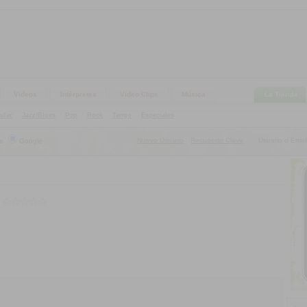
Videos
Intérpretes
Video Clips
Música
La Tienda
ular
|
Jazz/Blues
|
Pop
|
Rock
|
Tango
|
Especiales
Nuevo Usuario
Recuperar Clave
Usuario o Email
s
Google
|