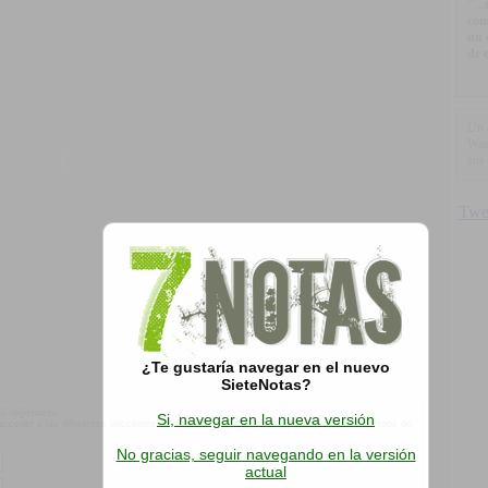
"..
com
un 
de 
Un 
Was
sus
¿Te gustaría navegar en el nuevo
SieteNotas?
o registrarse.
Si, navegar en la nueva versión
á acceder a las diferentes secciones de nuestro sitio, participar de promociones y sorteos de
No gracias, seguir navegando en la versión
actual