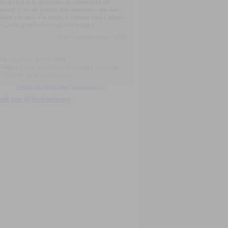
.no sé cuál es la definición de comercial y no
ercial, pero me parece que cualquiera que hace
disco y lo saca a la venta, y además toca y labura
eso, está queriendo vender su música".
Pablo Coniberti (Vinilo), 4/2003
día como hoy, pero de
2001
...
hington Carrasco y Cristina Fernández festejaban
 "25 Años" en la Sala Zitarrosa
Tweets por @Html.Raw("@sietenotasuy")