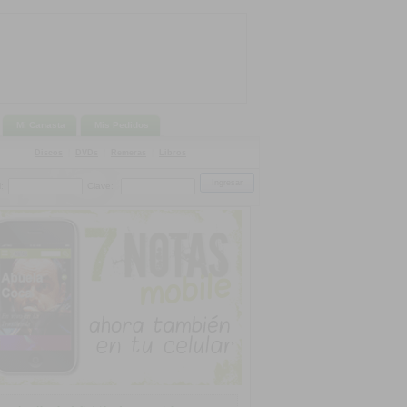
Mi Canasta
Mis Pedidos
Discos
|
DVDs
|
Remeras
|
Libros
:
Clave: