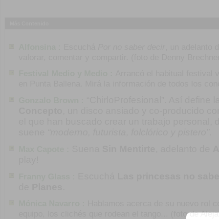
Más Contenido
Alfonsina :
Escuchá
Por no saber decir
, un adelanto 
valorar, comentar y compartir. (foto de Denny Brechne
Festival Medio y Medio :
Arrancó el habitual festival 
en Punta Ballena. Mirá la información de todos los con
“ChirloProfesional”. Así define 
Gonzalo Brown :
Concepto
, un disco ansiado y co-producido c
el que han buscado crear un trabajo personal, di
suene
“moderno, futurista, folclórico y pistero”
.
Suena
Sin Mentirte
, adelanto de
A
Max Capote :
play!
Escuchá
Las princesas no sab
Franny Glass :
de
Planes
.
Mónica Navarro :
Hablamos acerca de su nuevo rol co
equipo, los clichés que rodean el tango... (foto de Alej