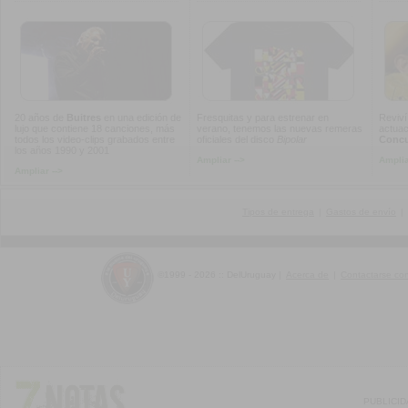
20 años de
Buitres
en una edición de
Fresquitas y para estrenar en
Reviví
lujo que contiene 18 canciones, más
verano, tenemos las nuevas remeras
actuac
todos los video-clips grabados entre
oficiales del disco
Bipolar
Concur
los años 1990 y 2001
Ampliar -->
Amplia
Ampliar -->
Tipos de entrega
|
Gastos de envío
|
©1999 - 2026 :: DelUruguay
|
Acerca de
|
Contactarse co
PUBLICI