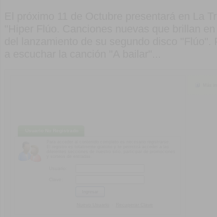
El próximo 11 de Octubre presentará en La Tr
"Hiper Flúo. Canciones nuevas que brillan en
del lanzamiento de su segundo disco "Flúo".
a escuchar la canción "A bailar"...
Más in
Usuario No Registrado
Para acceder al contenido completo es necesario registrarse.
El registro es totalmente gratuito y te permitirá acceder a las
diferentes secciones de nuestro sitio, participar de promociones
y sorteos de entradas.
Usuario:
Clave:
Nuevo Usuario
Recuperar Clave
-