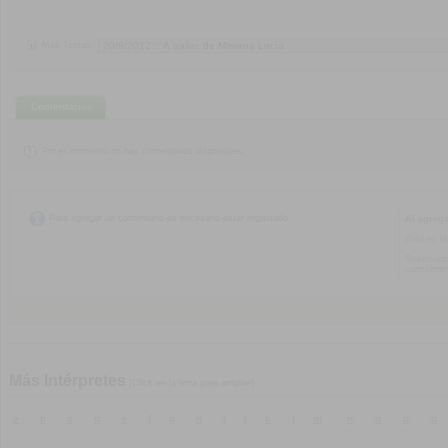
Más Temas:
Comentarios
Por el momento no hay comentarios disponibles.
Para agregar un comentario es necesario estar registrado.
Al agreg
Esta es la
Reservado
considere
Más Intérpretes
[Click en la letra para ampliar]
a
b
c
d
e
f
g
h
i
j
k
l
m
n
o
p
q