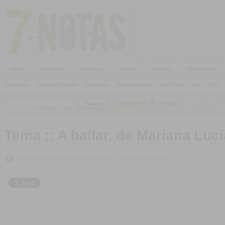
Inicio
Cartelera
Galerías
Audios
Videos
Intérpretes
Alternativo
|
Candombe/Murga
|
Electrónica
|
Música Popular
|
Jazz/Blues
|
Pop
|
Rock
|
SieteNotas
Google
Tema ::
A bailar, de Mariana Lucí
Upss!!! Para calificar hay que iniciar sesión
|
Calificación: