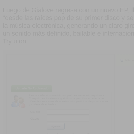
Luego de Gialove regresa con un nuevo EP, 
"desde las raíces pop de su primer disco y s
la música electrónica, generando un claro giro
un sonido más definido, bailable e internacio
Try u on
Más in
Usuario No Registrado
Para acceder al contenido completo es necesario registrarse.
El registro es totalmente gratuito y te permitirá acceder a las
diferentes secciones de nuestro sitio, participar de promociones
y sorteos de entradas.
Usuario:
Clave: