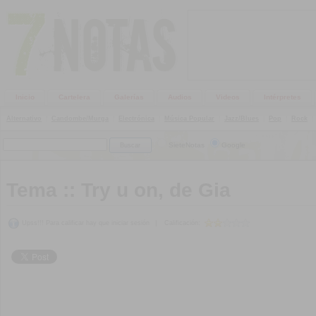
Inicio
Cartelera
Galerías
Audios
Videos
Intérpretes
Alternativo
|
Candombe/Murga
|
Electrónica
|
Música Popular
|
Jazz/Blues
|
Pop
|
Rock
|
SieteNotas
Google
Tema ::
Try u on, de Gia
Upss!!! Para calificar hay que iniciar sesión
|
Calificación: