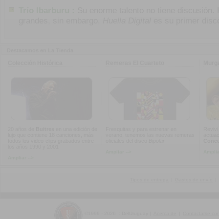
Trío Ibarburu :
Su enorme talento no tiene discusión.
grandes, sin embargo,
Huella Digital
es su primer disc
Destacamos en La Tienda
Colección Histórica
Remeras El Cuarteto
Murg
20 años de
Buitres
en una edición de
Fresquitas y para estrenar en
Reviví
lujo que contiene 18 canciones, más
verano, tenemos las nuevas remeras
actuac
todos los video-clips grabados entre
oficiales del disco
Bipolar
Concur
los años 1990 y 2001
Ampliar -->
Amplia
Ampliar -->
Tipos de entrega
|
Gastos de envío
|
©1999 - 2026 :: DelUruguay
|
Acerca de
|
Contactarse co