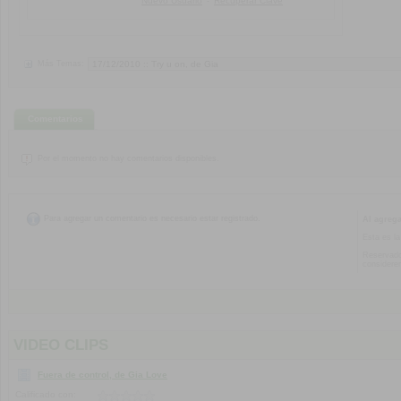
Nuevo Usuario
Recuperar Clave
-
Más Temas:
Comentarios
Por el momento no hay comentarios disponibles.
Para agregar un comentario es necesario estar registrado.
Al agreg
Esta es la
Reservado
considere
VIDEO CLIPS
Fuera de control, de Gia Love
Calificado con: