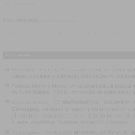
Comentarios:
0
Más Intérpretes
[Click en la letra para ampliar]
a
b
c
d
e
f
g
h
i
j
k
l
m
n
o
p
q
Más Contenido
Alfonsina :
Escuchá
Por no saber decir
, un adelanto 
valorar, comentar y compartir. (foto de Denny Brechne
Festival Medio y Medio :
Arrancó el habitual festival 
en Punta Ballena. Mirá la información de todos los con
“ChirloProfesional”. Así define 
Gonzalo Brown :
Concepto
, un disco ansiado y co-producido c
el que han buscado crear un trabajo personal, di
suene
“moderno, futurista, folclórico y pistero”
.
Suena
Sin Mentirte
, adelanto de
A
Max Capote :