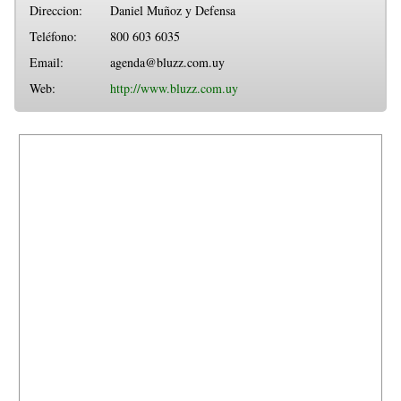
Direccion:
Daniel Muñoz y Defensa
Teléfono:
800 603 6035
Email:
agenda@bluzz.com.uy
Web:
http://www.bluzz.com.uy