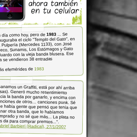
... Se
1983
 día como hoy, pero de
auguraba el ciclo "Templo del Gato", en
 Pulpería (Mercedes 1133), con José
eco, Sunamis, Los Estómagos y Gato
uardo con la vieja banda blusera. Ese
a se vendieron 38 entradas
1983
ás efemérides de
anamos un Graffiti, está por ahí arriba
risas). Generó mucho resentimiento
cia la banda por ganarlo, y encima con
nciones de otros… canciones punk. Sé
e había gente que pensó que tenía que
anar otra banda, que lo habíamos
mprado y no sé que más... La plata no
s da para comprar premios...".
briel Barbieri (Radical), 27/1/2007