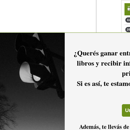
11
20
21
21
¿Querés ganar entr
21
libros y recibir i
21
pr
21
Si es así, te esta
22
22
22
io hacer
login.
Además, te llevás de