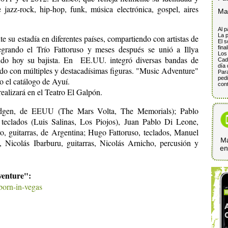
 jazz-rock, hip-hop, funk, música electrónica, gospel, aires
Ma
Al p
La p
te su estadía en diferentes países, compartiendo con artistas de
El s
egrando el Trío Fattoruso y meses después se unió a Illya
fina
Los 
o hoy su bajista. En EE.UU. integró diversas bandas de
Cada
día 
do con múltiples y destacadísimas figuras. "Music Adventure"
Para
pedi
do el catálogo de Ayuí.
cont
ealizará en el Teatro El Galpón.
idgen, de EEUU (The Mars Volta, The Memorials); Pablo
 teclados (Luis Salinas, Los Piojos), Juan Pablo Di Leone,
o, guitarras, de Argentina; Hugo Fattoruso, teclados, Manuel
Ma
a, Nicolás Ibarburu, guitarras, Nicolás Arnicho, percusión y
e
venture":
born-in-vegas