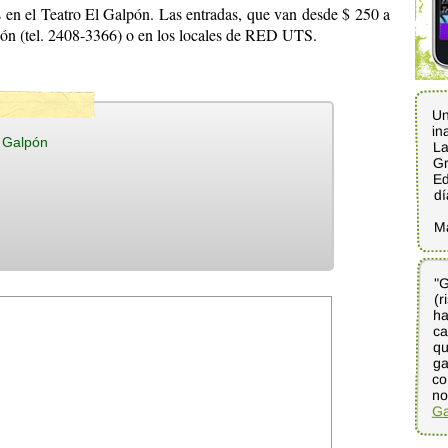
 en el Teatro El Galpón. Las entradas, que van desde $ 250 a
lpón (tel. 2408-3366) o en los locales de RED UTS.
Un
in
l Galpón
La
Gr
Ed
dí
M
"G
(
ha
ca
qu
g
co
no
Ga