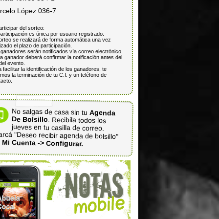
rcelo López 036-7
articipar del sorteo:
articipación es única por usuario registrado.
orteo se realizará de forma automática una vez
lizado el plazo de participación.
ganadores serán notificados vía correo electrónico.
 ganador deberá confirmar la notificación antes del
del evento.
 facilitar la identificación de los ganadores, te
mos la terminación de tu C.I. y un teléfono de
acto.
No salgas de casa sin tu
Agenda
De Bolsillo
. Recibila todos los
jueves en tu casilla de correo.
rcá "Deseo recibir agenda de bolsillo"
n
Mi Cuenta -> Configurar.