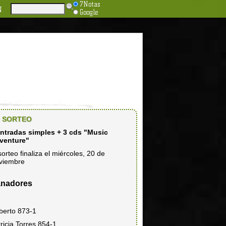
7Notas
N
Google
SORTEO
entradas simples + 3 cds "Music
venture"
sorteo finaliza el miércoles, 20 de
viembre
nadores
berto 873-1
ricia Torres 854-1