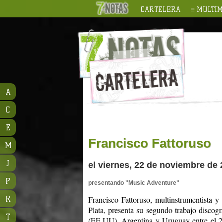
CARTELERA
MULTIM
A
C
E
Francisco Fattoruso
M
J
el viernes, 22 de noviembre de 
P
presentando "Music Adventure"
R
Francisco Fattoruso, multinstrumentista y
Plata, presenta su segundo trabajo disco
T
(EE.UU), Argentina y Uruguay entre el 20