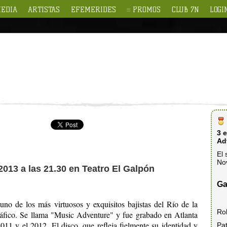
EDIA
ARTISTAS
EFEMERIDES
PROMOS
CLUB 7N
LOGI
3 
Ad
El 
No
2013 a las 21.30 en Teatro El Galpón
Ga
 uno de los más virtuosos y exquisitos bajistas del Río de la
Ro
gráfico. Se llama "Music Adventure" y fue grabado en Atlanta
11 y el 2012. El disco, que refleja fielmente su identidad y
Pat