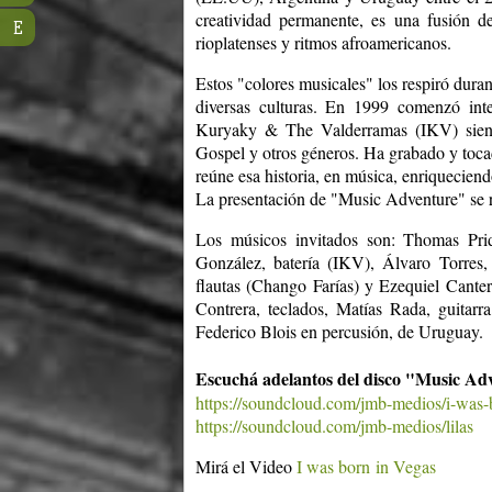
creatividad permanente, es una fusión de
E
rioplatenses y ritmos afroamericanos.
Estos "colores musicales" los respiró duran
diversas culturas. En 1999 comenzó int
Kuryaky & The Valderramas (IKV) siend
Gospel y otros géneros. Ha grabado y toca
reúne esa historia, en música, enriquecien
La presentación de "Music Adventure" se r
Los músicos invitados son: Thomas Pr
González, batería (IKV), Álvaro Torres,
flautas (Chango Farías) y Ezequiel Canter
Contrera, teclados, Matías Rada, guitarr
Federico Blois en percusión, de Uruguay.
Escuchá adelantos del disco "Music Ad
https://soundcloud.com/jmb-medios/i-was-
https://soundcloud.com/jmb-medios/lilas
Mirá el Video
I was born in Vegas