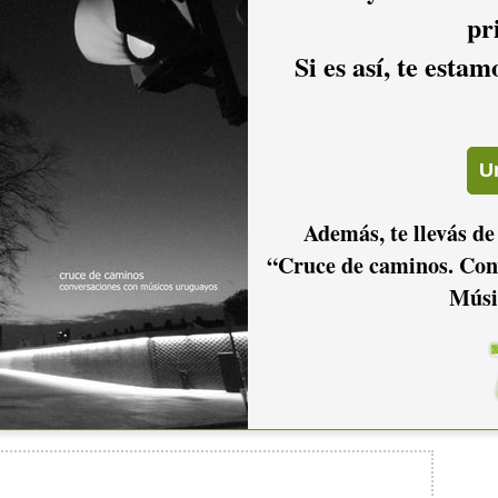
pr
Si es así, te esta
2011
2010
2009
2006
2005
2004
Además, te llevás de
“Cruce de caminos. Con
Músi
2001
2000
1999