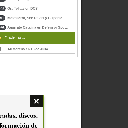
Graffolitas en DOS
/11
Motosierra, She Devils y Culpable ...
/11
Agarrate Catalina en Defensor Spo ...
/02
Y además...
Mi Morena en 18 de Julio
adas, discos,
nformación de