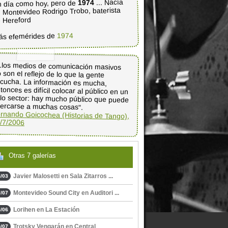
... Nacía
1974
 día como hoy, pero de
 Montevideo Rodrigo Trobo, baterista
 Hereford
1974
ás efemérides de
..los medios de comunicación masivos
 son el reflejo de lo que la gente
scucha. La información es mucha,
tonces es difícil colocar al público en un
lo sector: hay mucho público que puede
ercarse a muchas cosas".
rnando Goicochea (Historias de Tango),
/7/2006
Otras 7 galerías
Javier Malosetti en Sala Zitarros ...
/03
Montevideo Sound City en Auditori ...
/07
Lorihen en La Estación
/06
Trotsky Vengarán en Central
/07