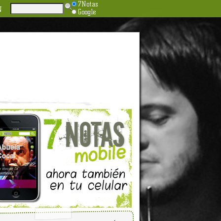
7Notas
N
Google