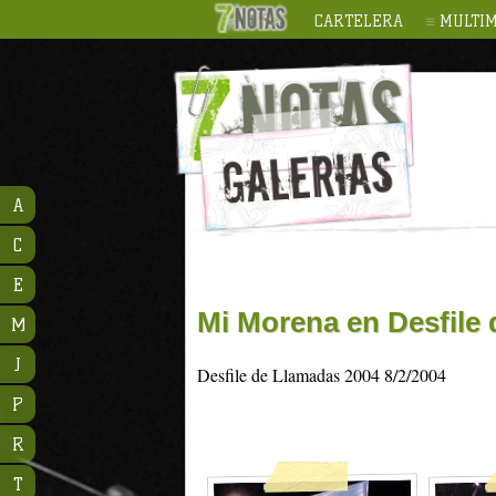
CARTELERA
MULTIM
A
C
E
Mi Morena en Desfile
M
J
Desfile de Llamadas 2004 8/2/2004
P
R
T