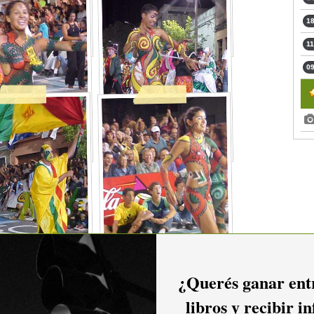
18
11
09
¿Querés ganar entr
libros y recibir i
2016
2015
2014