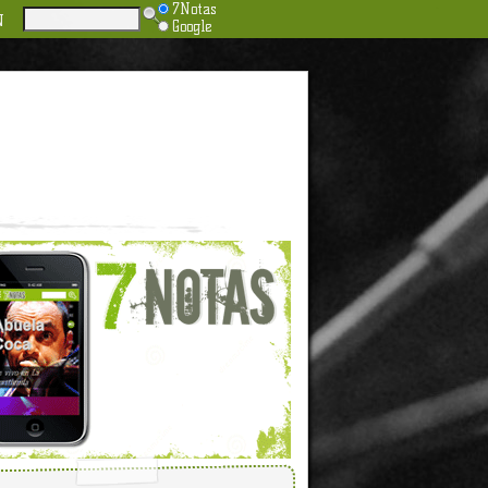
7Notas
N
Google