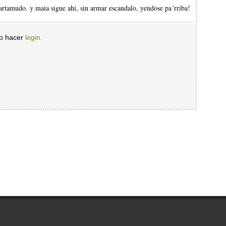
artamudo. y maia sigue ahi, sin armar escandalo, yendose pa´rriba!
io hacer
login.