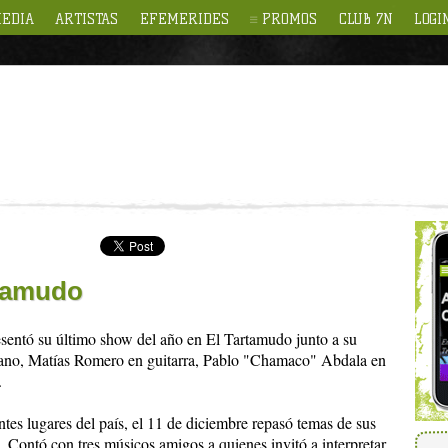
EDIA
ARTISTAS
EFEMERIDES
PROMOS
CLUB 7N
LOGI
rtamudo
sentó su último show del año en El Tartamudo junto a su
iano, Matías Romero en guitarra, Pablo "Chamaco" Abdala en
.
tes lugares del país, el 11 de diciembre repasó temas de sus
. Contó con tres músicos amigos a quienes invitó a interpretar