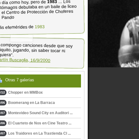
... Los
1983
 día como hoy, pero de
tómagos debutaba en un baile de liceo
 el Centro de Protección de Choferes
e Pando
1983
ás efemérides de
..compongo canciones desde que soy
iquito, jugando, sin saber tocar ni
quiera".
rtín Buscaglia, 16/9/2000
Otras 7 galerías
Chopper en MMBox
/12
Boomerang en La Barraca
/06
Montevideo Sound City en Auditori ...
/07
El Cuarteto de Nos en Cine Teatro ...
/06
Los Traidores en La Trastienda Cl ...
/07