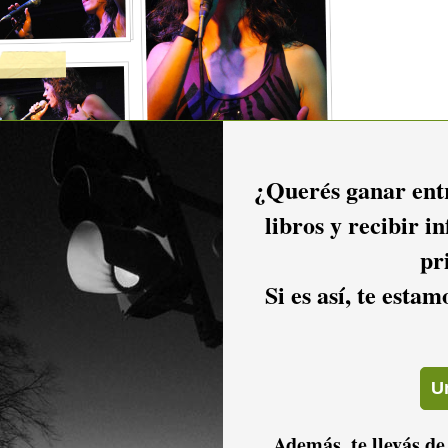
¿Querés ganar entr
libros y recibir i
pr
Si es así, te esta
2016
2015
2014
Además, te llevás de