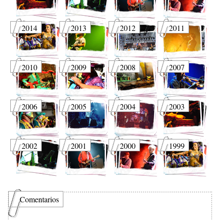
2014
2013
2012
2011
2010
2009
2008
2007
2006
2005
2004
2003
2002
2001
2000
1999
Comentarios