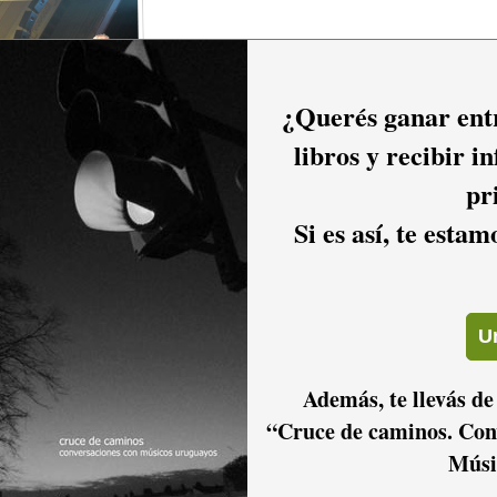
¿Querés ganar entr
libros y recibir i
pr
Si es así, te esta
2016
2015
2014
Además, te llevás de
“Cruce de caminos. Con
2011
2010
2009
Músi