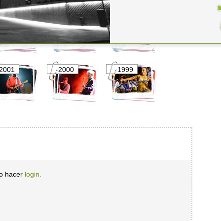
2006
2005
2004
2001
2000
1999
io hacer
login.