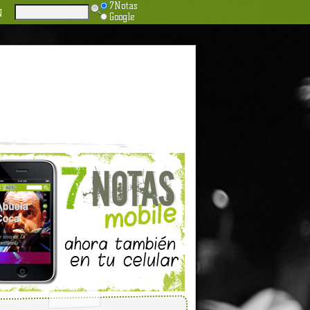
7Notas
N
Google