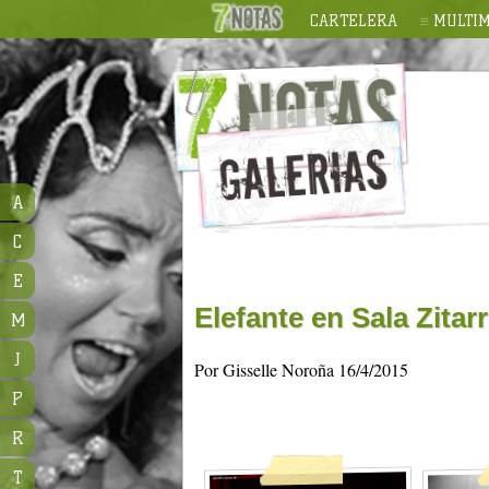
CARTELERA
MULTIM
A
C
E
Elefante en Sala Zitar
M
J
Por Gisselle Noroña 16/4/2015
P
R
T