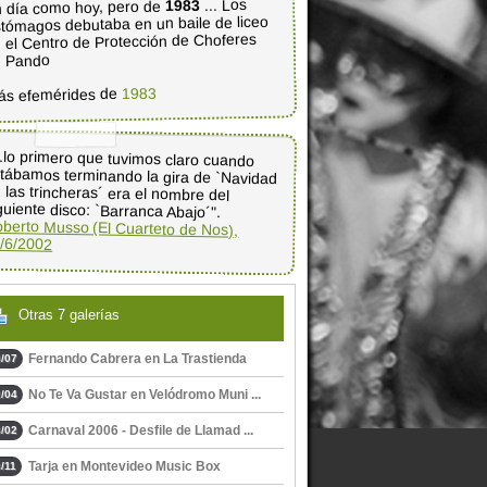
... Los
1983
 día como hoy, pero de
tómagos debutaba en un baile de liceo
 el Centro de Protección de Choferes
e Pando
1983
ás efemérides de
..lo primero que tuvimos claro cuando
tábamos terminando la gira de `Navidad
 las trincheras´ era el nombre del
guiente disco: `Barranca Abajo´".
berto Musso (El Cuarteto de Nos),
/6/2002
Otras 7 galerías
Fernando Cabrera en La Trastienda
/07
No Te Va Gustar en Velódromo Muni ...
/04
Carnaval 2006 - Desfile de Llamad ...
/02
Tarja en Montevideo Music Box
/11