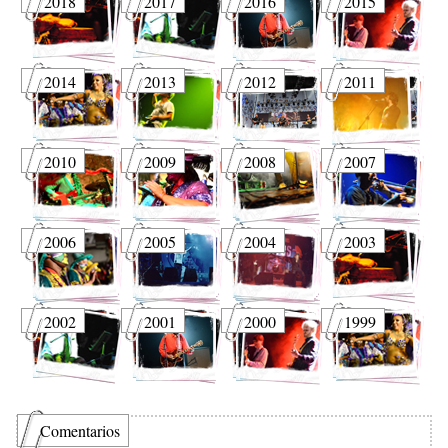
2018
2017
2016
2015
2014
2013
2012
2011
2010
2009
2008
2007
2006
2005
2004
2003
2002
2001
2000
1999
Comentarios