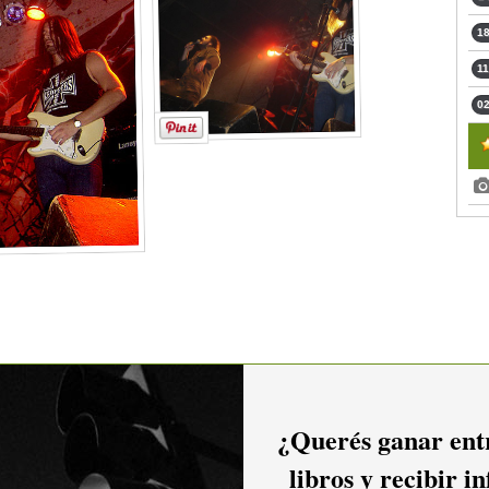
18
11
02
¿Querés ganar entr
libros y recibir i
2016
2015
2014