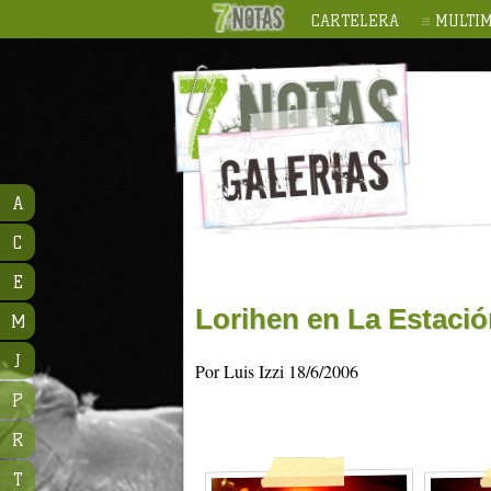
CARTELERA
MULTIM
A
C
E
Lorihen en La Estaci
M
J
Por Luis Izzi 18/6/2006
P
R
T