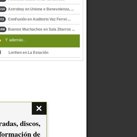
Astroboy en Unione e Benevolenza, ...
/10
ConFusión en Auditorio Vaz Ferrei ...
/11
Buenos Muchachos en Sala Zitarros ...
/08
Y además...
Lorihen en La Estación
adas, discos,
nformación de