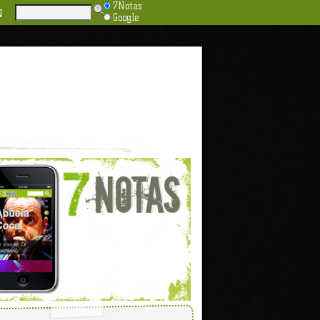
7Notas
N
Google