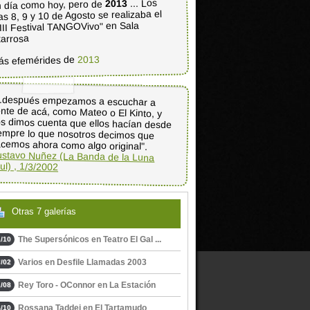
... Los
2013
 día como hoy, pero de
as 8, 9 y 10 de Agosto se realizaba el
III Festival TANGOVivo" en Sala
tarrosa
2013
ás efemérides de
..después empezamos a escuchar a
nte de acá, como Mateo o El Kinto, y
s dimos cuenta que ellos hacían desde
empre lo que nosotros decimos que
cemos ahora como algo original".
stavo Nuñez (La Banda de la Luna
ul) , 1/3/2002
Otras 7 galerías
The Supersónicos en Teatro El Gal ...
/10
Varios en Desfile Llamadas 2003
/02
Rey Toro - OConnor en La Estación
/08
Rossana Taddei en El Tartamudo
/10