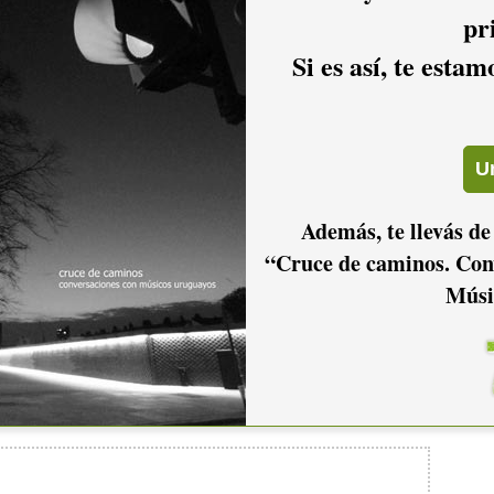
pr
Si es así, te esta
2011
2010
2009
2006
2005
2004
Además, te llevás de
“Cruce de caminos. Con
Músi
2001
2000
1999