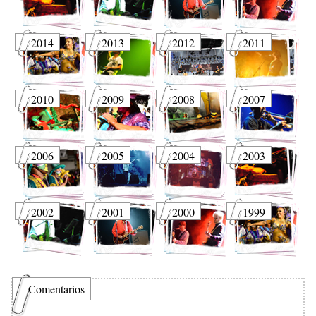
2014
2013
2012
2011
2010
2009
2008
2007
2006
2005
2004
2003
2002
2001
2000
1999
Comentarios