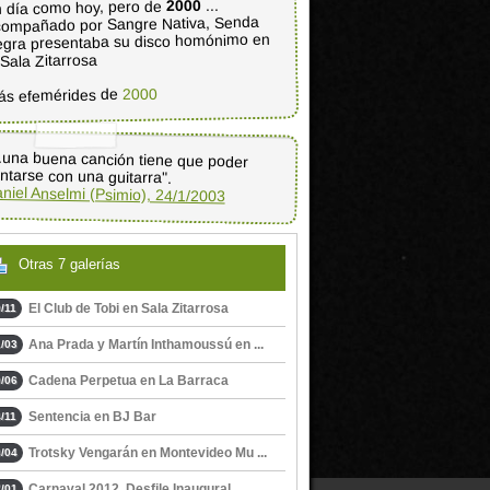
...
2000
 día como hoy, pero de
ompañado por Sangre Nativa, Senda
gra presentaba su disco homónimo en
 Sala Zitarrosa
2000
ás efemérides de
..una buena canción tiene que poder
ntarse con una guitarra".
niel Anselmi (Psimio), 24/1/2003
Otras 7 galerías
El Club de Tobi en Sala Zitarrosa
/11
Ana Prada y Martín Inthamoussú en ...
/03
Cadena Perpetua en La Barraca
/06
Sentencia en BJ Bar
/11
Trotsky Vengarán en Montevideo Mu ...
/04
Carnaval 2012, Desfile Inaugural
/01