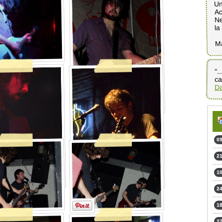
Un
Ac
Ne
la
M
".
ca
Da
09
21
10
24
18
27