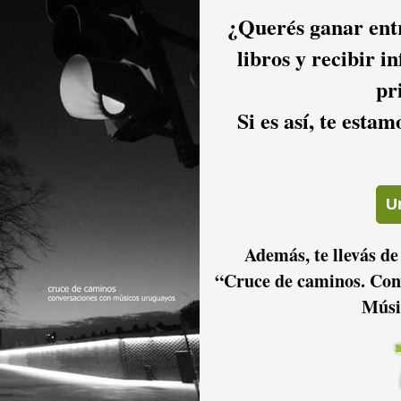
¿Querés ganar entr
libros y recibir i
pr
Si es así, te esta
2016
2015
2014
2011
2010
2009
Además, te llevás de
“Cruce de caminos. Con
Músi
2006
2005
2004
2001
2000
1999