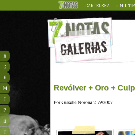
CARTELERA
MULTIM
A
C
E
Revólver + Oro + Culp
M
J
Por Gisselle Noroña 21/9/2007
P
R
T