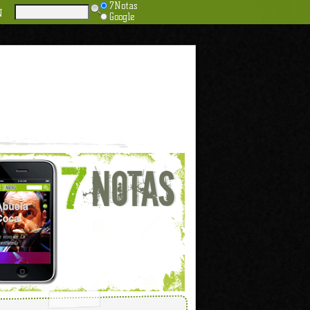
7Notas
N
Google