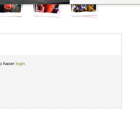
io hacer
login.