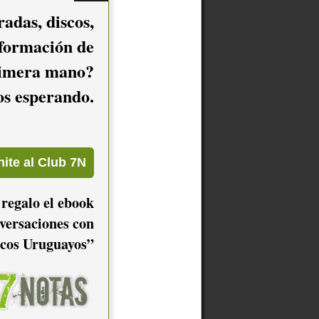
adas, discos,
nformación de
imera mano?
mos esperando.
 regalo el ebook
versaciones con
cos Uruguayos”