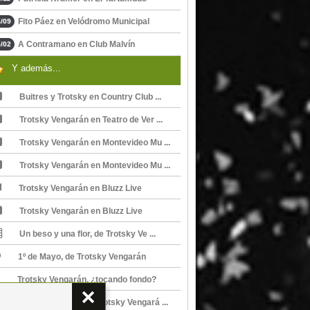
Fito Páez en Velódromo Municipal
/09
A Contramano en Club Malvín
/02
Y además...
Buitres y Trotsky en Country Club ...
Trotsky Vengarán en Teatro de Ver ...
Trotsky Vengarán en Montevideo Mu ...
Trotsky Vengarán en Montevideo Mu ...
Trotsky Vengarán en Bluzz Live
Trotsky Vengarán en Bluzz Live
Un beso y una flor, de Trotsky Ve ...
1º de Mayo, de Trotsky Vengarán
Trotsky Vengarán, ¿tocando fondo?
Noche de Rock, de Trotsky Vengará ...