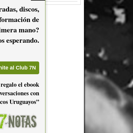
adas, discos,
nformación de
imera mano?
mos esperando.
 regalo el ebook
versaciones con
cos Uruguayos”