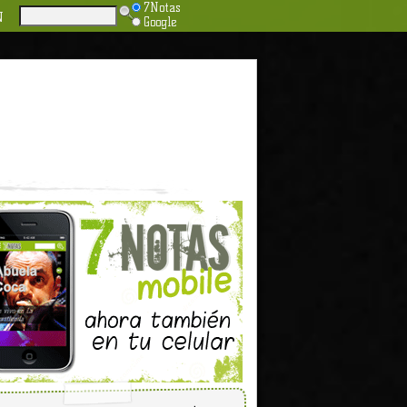
7Notas
N
Google