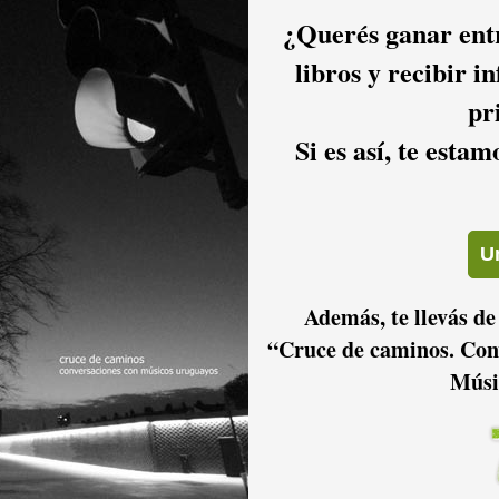
¿Querés ganar entr
libros y recibir i
pr
Si es así, te esta
2016
2015
2014
2011
2010
2009
Además, te llevás de
“Cruce de caminos. Con
Músi
2006
2005
2004
2001
2000
1999