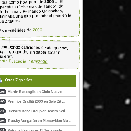
... El
2006
 día como hoy, pero de
pectáculo "Historias de Tango", de
leria Lima y Fernando Goicochea,
lminaba una gira por todo el país en la
la Zitarrosa
2006
ás efemérides de
..compongo canciones desde que soy
iquito, jugando, sin saber tocar ni
quiera".
rtín Buscaglia, 16/9/2000
Otras 7 galerías
Martín Buscaglia en Ciclo Nuevo
/09
Premios Graffiti 2003 en Sala Zit ...
/05
Richard Bona Group en Teatro Solí ...
/11
Trotsky Vengarán en Montevideo Mu ...
/04
Patricia Kramer en El Tartamudo
/11