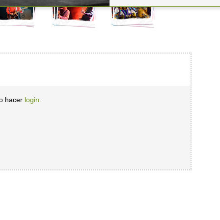
io hacer
login.