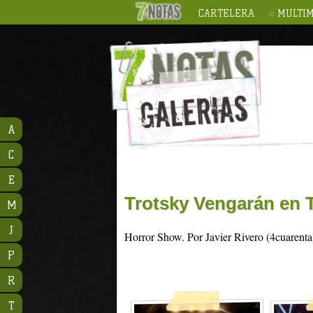
CARTELERA
MULTIM
A
C
E
Trotsky Vengarán en 
M
J
Horror Show. Por Javier Rivero (4cuarent
P
R
T