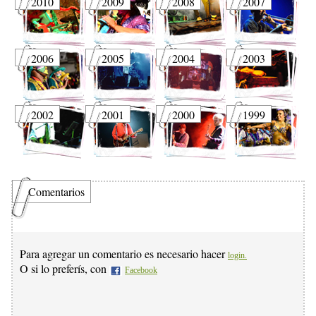
2010
2009
2008
2007
2006
2005
2004
2003
2002
2001
2000
1999
Comentarios
Para agregar un comentario es necesario hacer
login.
O si lo preferís, con
Facebook