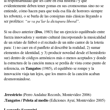
la responsabilidad que les cabe en esta historia / y que
evidentemente deben tener gomas en sus cromosomas sino no se
entiende, cómo hacen para que toda esa fila de horrores siempre
les reboten), o se burla de las consignas más clásicas llegando a
ser profético:
“se va pa’lar la dictapura liberal”
.
Dos
Si su disco anterior (
, 1983) fue un ejercicio equilibrado entre
fuerza innovadora y sustrato cultural (incorporando la musicalidad
de un relato de fútbol o el recitado de un niño cantor de la lotería
para: 1) no caer en el panfleto al describir la realidad, 2) sumar
elementos de identidad, y 3) producir novedad desde el hemisferio
sur) dentro de códigos armónicos más o menos aceptados y donde
la estructura de la canción nunca se perdía de vista como punto de
Tangatos
referencia, en
(1985), el equilibrio se rompe y la
innovación viaja tan lejos, que los muros de la canción acaban
desmoronándose.
.Irrestricto
(Perro Andaluz Records, Montevideo 2006)
.Tangatos / Pelota al medio
(Ediciones Ayuí, Montevideo 2005)
Leonardo Scampini