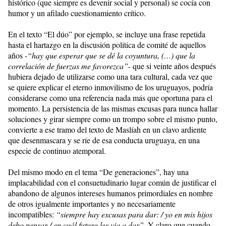
histórico (que siempre es devenir social y personal) se cocía con
humor y un afilado cuestionamiento crítico.
En el texto “El dúo” por ejemplo, se incluye una frase repetida
hasta el hartazgo en la discusión política de comité de aquellos
años -
“hay que esperar que se dé la coyuntura, (…) que la
correlación de fuerzas me favorezca”
- que si veinte años después
hubiera dejado de utilizarse como una tara cultural, cada vez que
se quiere explicar el eterno inmovilismo de los uruguayos, podría
considerarse como una referencia nada más que oportuna para el
momento. La persistencia de las mismas excusas para nunca hallar
soluciones y girar siempre como un trompo sobre el mismo punto,
convierte a ese tramo del texto de Maslíah en un clavo ardiente
que desenmascara y se ríe de esa conducta uruguaya, en una
especie de continuo atemporal.
Del mismo modo en el tema “De generaciones”, hay una
implacabilidad con el consuetudinario lugar común de justificar el
abandono de algunos intereses humanos primordiales en nombre
de otros igualmente importantes y no necesariamente
incompatibles:
“siempre hay excusas para dar: / yo en mis hijos
debo pensar / en cuál futuro les via a dar”
. Y claro que cuando