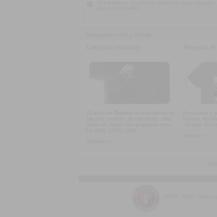
Trío Ibarburu :
Su enorme talento no tiene discusión
juntos. Escuchalos.
Destacamos en La Tienda
Colección Histórica
Remeras El 
20 años de
Buitres
en una edición de
Fresquitas y p
lujo que contiene 18 canciones, más
verano, tenem
todos los video-clips grabados entre
oficiales del d
los años 1990 y 2001
Ampliar -->
Ampliar -->
Tipo
©1999 - 2026 :: DelUru