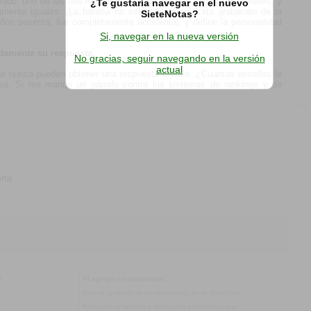
rado, uno de los dos micrófonos se ha grabado en los dos canales, y
¿Te gustaría navegar en el nuevo
ente iguales. ¡La batería no está en stereo! Esta grabación de la
SieteNotas?
ños sesenta, fue completamente accidental, y define la personalidad
Si, navegar en la nueva versión
ndamente su respuesta.
No gracias, seguir navegando en la versión
actual
e nunca pueden obtener una respuesta creíble. ¿Cuántas estrellas le
sa. Si me mando un párrafo contra los sistemas de rankings y de
rta
o.
Al agregar un comentario:
Esta es la opinión de los internautas, no de SieteNotas
Reservado el derecho a eliminar los comentarios que