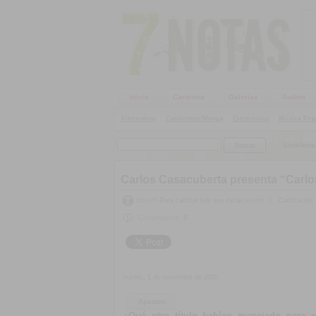
Inicio
Cartelera
Galerías
Audios
Alternativo
|
Candombe/Murga
|
Electrónica
|
Música Pop
SieteNota
Carlos Casacuberta presenta “Carlo
Upss!!! Para calificar hay que iniciar sesión
|
Calificación:
Comentarios:
0
martes, 1 de noviembre de 2005
Apuntes
¿Qué otro título habían manejado para 