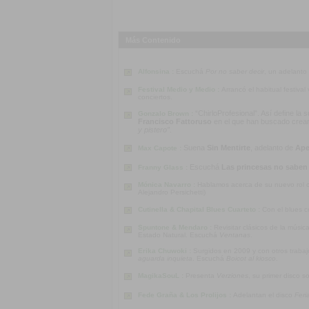
Más Contenido
Alfonsina :
Escuchá
Por no saber decir
, un adelanto
Festival Medio y Medio :
Arrancó el habitual festiva
conciertos.
“ChirloProfesional”. Así define la
Gonzalo Brown :
Francisco Fattoruso
en el que han buscado crear u
y pistero”
.
Suena
Sin Mentirte
, adelanto de
Ape
Max Capote :
Escuchá
Las princesas no saben
Franny Glass :
Mónica Navarro :
Hablamos acerca de su nuevo rol co
Alejandro Persichetti)
Cutinella & Chapital Blues Cuarteto :
Con el blues c
Spuntone & Mendaro :
Revisitar clásicos de la músi
Estado Natural. Escuchá
Ventanas
.
Erika Chuwoki :
Surgidos en 2009 y con otros traba
aguarda inquieta
. Escuchá
Boicot al kiosco
.
MagikaSouL :
Presenta
Verziones
, su primer disco s
Fede Graña & Los Prolijos :
Adelantan el disco
Feri