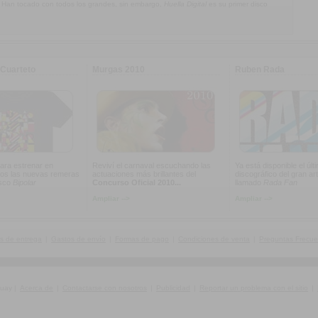
. Han tocado con todos los grandes, sin embargo,
Huella Digital
es su primer disco
Cuarteto
Murgas 2010
Ruben Rada
ara estrenar en
Reviví el carnaval escuchando las
Ya está disponible el últ
os las nuevas remeras
actuaciones más brillantes del
discográfico del gran art
isco
Bipolar
Concurso Oficial 2010...
llamado
Rada Fan
Ampliar -->
Ampliar -->
s de entrega
|
Gastos de envío
|
Formas de pago
|
Condiciones de venta
|
Preguntas Frecue
guay
|
Acerca de
|
Contactarse con nosotros
|
Publicidad
|
Reportar un problema con el sitio
|