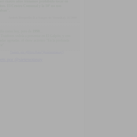
ce cuatro años teníamos prohibido tocar en
itos. El Centro Comunal y la 10ª no nos
aban".
Andrés Burgueño (La Sangre de Veronika), 11/2000
día como hoy, pero de
1998
...
 Traidores volvía a presentar en El Galpón, y con
radas agotadas, el show acústico "En la profunda
he"
Tweets por @Html.Raw("@sietenotasuy")