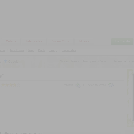
Videos
Intérpretes
Video Clips
Música
La Tienda
ular
|
Jazz/Blues
|
Pop
|
Rock
|
Tango
|
Especiales
Nuevo Usuario
Recuperar Clave
Usuario o Email
s
Google
|
s”
Imprimir
|
Enviar por email
el disco y por qué se