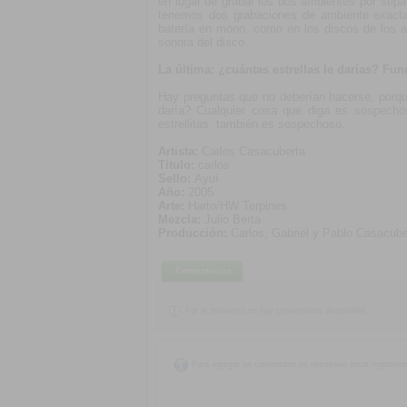
en lugar de grabar los dos ambientes por sepa
tenemos dos grabaciones de ambiente exactam
batería en mono, como en los discos de los a
sonora del disco.
La última: ¿cuántas estrellas le darías? Fu
Hay preguntas que no deberían hacerse, porqu
daría? Cualquier cosa que diga es sospecho
estrellitas, también es sospechoso.
Artista:
Carlos Casacuberta
Título:
carlos
Sello:
Ayuí
Año:
2005
Arte:
Harto/HW Terpines
Mezcla:
Julio Berta
Producción:
Carlos, Gabriel y Pablo Casacube
Comentarios
Por el momento no hay comentarios disponibles.
Para agregar un comentario es necesario estar registrad