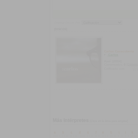
Ordenar Discos Por:
[DISCOS]
Carlos Casacuberta
:Carlos
Ayuí
[2004]
[Coment
Comentarios:
0
Calificado con:
Más Intérpretes
[Click en la letra para ampliar]
a
b
c
d
e
f
g
h
i
j
k