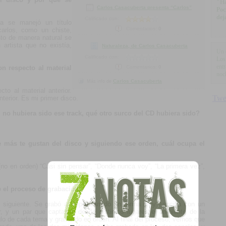
"Ha
Carlos Casacuberta presenta “Carlos”
Poc
dej
Calificado con:
ca se manejó un título
Comentarios:
0
carlos, como un chiste,
to de manera natural se
artista que no existía,
Naturaleza, de Carlos Casacuberta
Un 
Calificado con:
Los
ent
on respecto al material
Comentarios:
0
noc
Carlos Casacuberta
Más info de
cto al material anterior.
terior. Es mi primer disco.
si no hubiera sido ese track, qué otro surco del CD hubiera sido?
 más te gustan del disco y siguiendo ese orden, cuál ocupa el
o en orden) “Casi sin pensar”, “Donde nunca voy”, “La primera vez”,
e el proceso de grabación.
a siguiente. Se grabó a Pepe Canedo en forma muy sencilla con un
r, y un par que captaban desde distintos lugares el ambiente de la
glo de cada tema y grabando en orden. Al final del proceso, vemos que