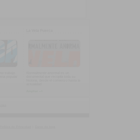
La Vela Puerca
imo trabajo
Normalmente anormal
es un
ista popular
documental que recopila toda su
historia, desde el comienzo hasta la
actualidad
Ampliar -->
ntes
Política de Privacidad
|
Darse de baja