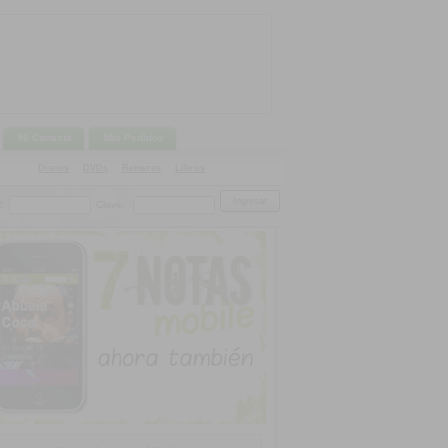
Mi Canasta
Mis Pedidos
Discos
|
DVDs
|
Remeras
|
Libros
:
Clave: