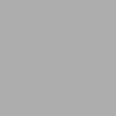
consideremos fuera de tema.
$ 290
alo]
[Calificalo]
l
m
n
o
p
q
r
s
t
u
v
w
x
y
z