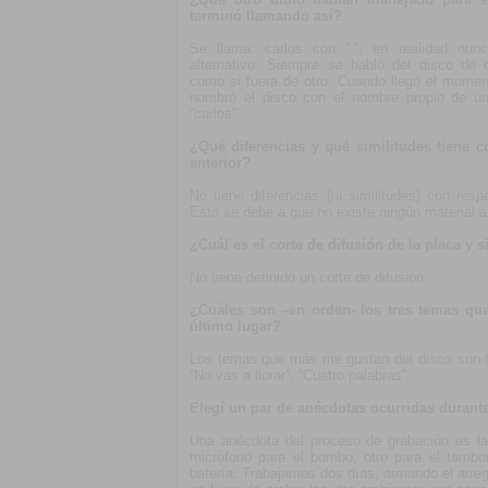
terminó llamando así?
Se llama: carlos con “:”, en realidad nun
alternativo. Siempre se habló del disco de 
como si fuera de otro. Cuando llegó el momen
nombró el disco con el nombre propio de un 
“carlos”.
¿Qué diferencias y qué similitudes tiene c
anterior?
No tiene diferencias (ni similitudes) con respe
Esto se debe a que no existe ningún material an
¿Cuál es el corte de difusión de la placa y 
No tiene definido un corte de difusión.
¿Cuáles son –en orden- los tres temas que
último lugar?
Los temas que más me gustan del disco son (n
“No vas a llorar”, “Cuatro palabras”.
Elegí un par de anécdotas ocurridas durant
Una anécdota del proceso de grabación es l
micrófono para el bombo, otro para el tambo
batería. Trabajamos dos días, armando el arre