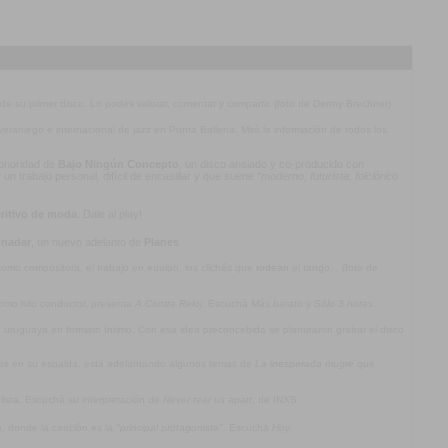
 de su primer disco. Lo podés valorar, comentar y compartir. (foto de Denny Brechner)
l veraniego e internacional de jazz en Punta Ballena. Mirá la información de todos los
 sonoridad de
Bajo Ningún Concepto
, un disco ansiado y co-producido con
n trabajo personal, difícil de encasillar y que suene
“moderno, futurista, folclórico
ritivo de moda
. Dale al play!
 nadar
, un nuevo adelanto de
Planes
.
mo compositora, el trabajo en equipo, los clichés que rodean el tango... (foto de
omo hilo conductor, presenta
A Contra Reloj
. Escuchá
Más barato
y
Sólo 3 horas
.
ca uruguaya en formato íntimo. Con esa idea preconcebida se plantearon grabar el disco
jos en su espalda, está adelantando algunos temas de
La inesperada mugre que
olista. Escuchá su interpretación de
Never tear us apart
, de INXS.
a
, donde la canción es la
"principal protagonista"
. Escuchá
Hoy
.