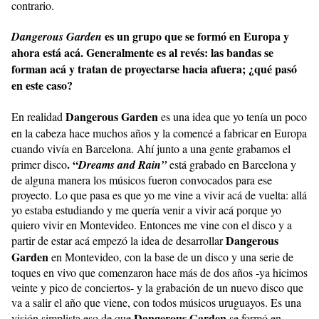
contrario.
es un grupo que se formó en Europa y
Dangerous Garden
ahora está acá. Generalmente es al revés: las bandas se
forman acá y tratan de proyectarse hacia afuera; ¿qué pasó
en este caso?
Dangerous Garden
En realidad
es una idea que yo tenía un poco
en la cabeza hace muchos años y la comencé a fabricar
en Europa
cuando vivía en Barcelona. Ahí junto a una gente grabamos el
. “
primer disco
Dreams and Rain”
está grabado en Barcelona y
de alguna manera los músicos fueron convocados para ese
proyecto. Lo que pasa es que yo me vine a vivir acá de vuelta: allá
yo estaba estudiando y me quería venir a vivir acá porque yo
quiero vivir en Montevideo. Entonces me vine con el disco y a
Dangerous
partir de estar acá empezó la idea de desarrollar
Garden
en Montevideo, con la base de un disco y una serie de
toques en vivo que comenzaron hace más de dos años -ya hicimos
veinte y pico de conciertos- y la grabación de un nuevo disco que
va a salir el año que viene, con todos músicos uruguayos. Es una
Dangerous Garden
visión simplista eso de que
se formó en