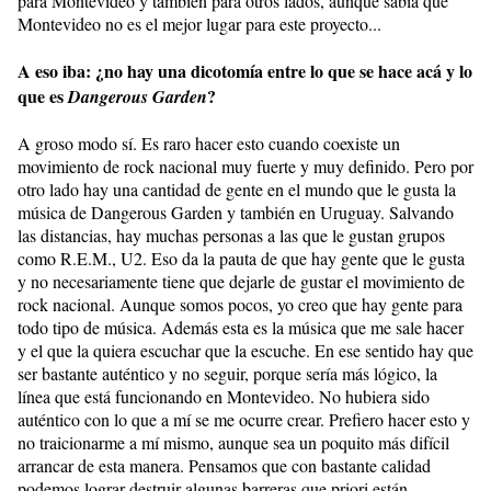
para Montevideo y también para otros lados, aunque sabía que
Montevideo no es el mejor lugar para este proyecto...
A eso iba: ¿no hay una dicotomía entre lo que se hace acá y lo
que es
?
Dangerous Garden
A groso modo sí. Es raro hacer esto cuando coexiste un
movimiento de rock nacional muy fuerte y muy definido. Pero por
otro lado hay una cantidad de gente en el mundo que le gusta la
música de Dangerous Garden y también en Uruguay. Salvando
las distancias, hay muchas personas a las que le gustan grupos
como R.E.M., U2. Eso da la pauta de que hay gente que le gusta
y no necesariamente tiene que dejarle de gustar el movimiento de
rock nacional. Aunque somos pocos, yo creo que hay gente para
todo tipo de música. Además esta es la música que me sale hacer
y el que la quiera escuchar que la escuche. En ese sentido hay que
ser bastante auténtico y no seguir, porque sería más lógico, la
línea que está funcionando en Montevideo. No hubiera sido
auténtico con lo que a mí se me ocurre crear. Prefiero hacer esto y
no traicionarme a mí mismo, aunque sea un poquito más difícil
arrancar de esta manera. Pensamos que con bastante calidad
podemos lograr destruir algunas barreras que priori están