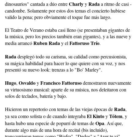
Charly
Rada
dinosaurios" cantada a dúo entre
y
a ritmo de casi -
candombe. Solamente por estos dos temas el concierto hubiese
valido la pena; pero obviamente el toque fue más largo.
El Teatro de Verano estaba casi lleno (se presentaban gigantes de
la música, pero los precios también eran gigantes), y a las nueve y
Ruben Rada
Fattoruso Trío
media arrancó
y el
.
Rada
desplegó todo su carisma, su calidad como percusionista,
su mágica habilidad para hacer lo que quiere con su voz, y nos
presentó su nuevo look: trenzas a lo "Bo’ Marley".
Hugo
Osvaldo
Francisco Fattoruso
,
y
demostraron nuevamente
su virtuosismo musical: aparte de su música, nos deleitaron con
solos de teclados, batería y bajo.
Rada
Hicieron un repertorio con temas de las viejas épocas de
,
El Kinto
Tótem
ya sea como solista o de cuando integraba
y
, y
Opa
hasta hubo una especie de popurrí de temas de
. Así que,
durante algo más de una hora de recital (bis incluido),
transcurrieron temas como "Biafra", "Dedos" y "Ayer te vi".