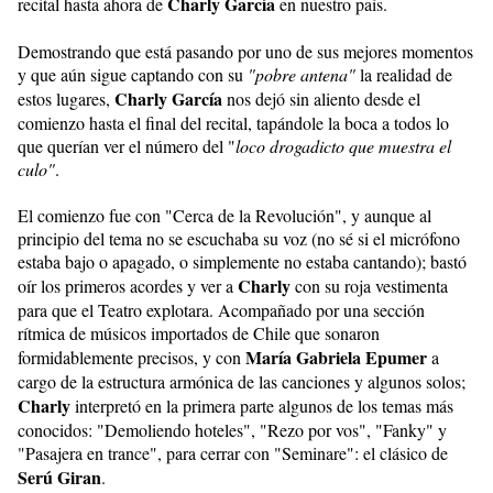
Charly García
recital hasta ahora de
en nuestro país.
Demostrando que está pasando por uno de sus mejores momentos
y que aún sigue captando con su
"pobre antena"
la realidad de
Charly García
estos lugares,
nos dejó sin aliento desde el
comienzo hasta el final del recital, tapándole la boca a todos lo
que querían ver el número del "
loco drogadicto que muestra el
culo"
.
El comienzo fue con "Cerca de la Revolución", y aunque al
principio del tema no se escuchaba su voz (no sé si el micrófono
estaba bajo o apagado, o simplemente no estaba cantando); bastó
Charly
oír los primeros acordes y ver a
con su roja vestimenta
para que el Teatro explotara. Acompañado por una sección
rítmica de músicos importados de Chile que sonaron
María Gabriela Epumer
formidablemente precisos, y con
a
cargo de la estructura armónica de las canciones y algunos solos;
Charly
interpretó en la primera parte algunos de los temas más
conocidos: "Demoliendo hoteles", "Rezo por vos", "Fanky" y
"Pasajera en trance", para cerrar con "Seminare": el clásico de
Serú Giran
.