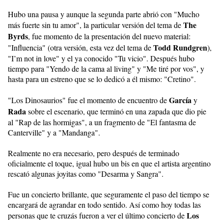
Hubo una pausa y aunque la segunda parte abrió con "Mucho
The
más fuerte sin tu amor", la particular versión del tema de
Byrds
, fue momento de la presentación del nuevo material:
Todd Rundgren
"Influencia" (otra versión, esta vez del tema de
),
"I’m not in love" y el ya conocido "Tu vicio". Después hubo
tiempo para "Yendo de la cama al living" y "Me tiré por vos", y
hasta para un estreno que se lo dedicó a él mismo: "Cretino".
García
"Los Dinosaurios" fue el momento de encuentro de
y
Rada
sobre el escenario, que terminó en una zapada que dio pie
al "Rap de las hormigas", a un fragmento de "El fantasma de
Canterville" y a "Mandanga".
Realmente no era necesario, pero después de terminado
oficialmente el toque, igual hubo un bis en que el artista argentino
rescató algunas joyitas como "Desarma y Sangra".
Fue un concierto brillante, que seguramente el paso del tiempo se
encargará de agrandar en todo sentido. Así como hoy todas las
Los
personas que te cruzás fueron a ver el último concierto de