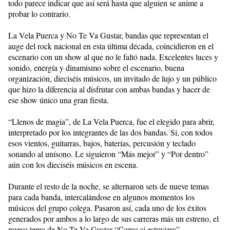
todo parece indicar que así será hasta que alguien se anime a
probar lo contrario.
La Vela Puerca y No Te Va Gustar, bandas que representan el
auge del rock nacional en esta última década, coincidieron en el
escenario con un show al que no le faltó nada. Excelentes luces y
sonido, energía y dinamismo sobre el escenario, buena
organización, dieciséis músicos, un invitado de lujo y un público
que hizo la diferencia al disfrutar con ambas bandas y hacer de
ese show único una gran fiesta.
“Llenos de magia”, de La Vela Puerca, fue el elegido para abrir,
interpretado por los integrantes de las dos bandas. Sí, con todos
esos vientos, guitarras, bajos, baterías, percusión y teclado
sonando al unísono. Le siguieron “Más mejor” y “Por dentro”
aún con los dieciséis músicos en escena.
Durante el resto de la noche, se alternaron sets de nueve temas
para cada banda, intercalándose en algunos momentos los
músicos del grupo colega. Pasaron así, cada uno de los éxitos
generados por ambos a lo largo de sus carreras más un estreno, el
nuevo tema de No Te Va Gustar “Como si estuviera”.