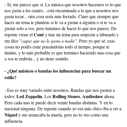
- Sí, me parece que sí. La música que nosotros hacemos es lo que
nos gusta a los cuatro... está encaminada a lo que a nosotros nos
gusta tocar... otra cosa sería más forzado. Claro que siempre que
hacés un tema te planteás si le va a gustar a alguien o si te va a
gustar solo a vos, pero tratamos de hacer lo que nos parece. De
Coné
repente viene el
y trae un tema para empezar a laburarlo y
me dice
"capaz que no le gusta a nadie".
Pero yo que sé, esas
cosas no podés estar pensándolas todo el tiempo, porque te
limitás, y lo más probable es que termines haciendo una cosa que
a vos te embola... y no tiene sentido.
- ¿Qué músicos o bandas los influencian para buscar un
estilo?
- Eso es muy variado entre nosotros. Bandas que nos gusten a
Led Zeppelin
Rolling Stones
Audioslave
todos:
, Los
,
ahora.
Pero cada uno te puede decir veinte bandas distintas. Y en lo
nacional ninguna. De repente cuando yo era más chico iba a ver a
Níquel
y me arrancaba la muela, pero no lo veo como una
influencia.