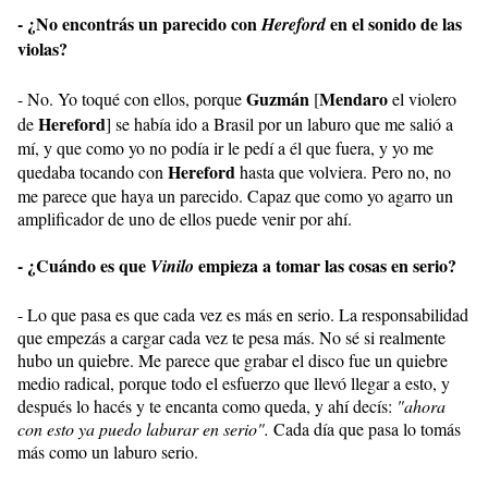
- ¿No encontrás un parecido con
en el sonido de las
Hereford
violas?
Guzmán
Mendaro
- No. Yo toqué con ellos, porque
[
el violero
Hereford
de
] se había ido a Brasil por un laburo que me salió a
mí, y que como yo no podía ir le pedí a él que fuera, y yo me
Hereford
quedaba tocando con
hasta que volviera. Pero no, no
me parece que haya un parecido. Capaz que como yo agarro un
amplificador de uno de ellos puede venir por ahí.
- ¿Cuándo es que
empieza a tomar las cosas en serio?
Vinilo
- Lo que pasa es que cada vez es más en serio. La responsabilidad
que empezás a cargar cada vez te pesa más. No sé si realmente
hubo un quiebre. Me parece que grabar el disco fue un quiebre
medio radical, porque todo el esfuerzo que llevó llegar a esto, y
después lo hacés y te encanta como queda, y ahí decís:
"ahora
con esto ya puedo laburar en serio".
Cada día que pasa lo tomás
más como un laburo serio.