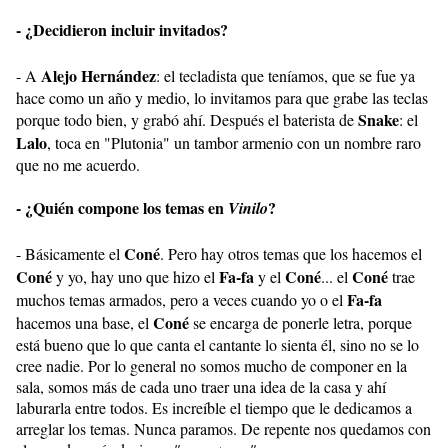
- ¿Decidieron incluir invitados?
Alejo Hernández
- A
: el tecladista que teníamos, que se fue ya
hace como un año y medio, lo invitamos para que grabe las teclas
Snake
porque todo bien, y grabó ahí. Después el baterista de
: el
Lalo
, toca en "Plutonia" un tambor armenio con un nombre raro
que no me acuerdo.
- ¿Quién compone los temas en
?
Vinilo
Coné
- Básicamente el
. Pero hay otros temas que los hacemos el
Coné
Fa-fa
Coné
Coné
y yo, hay uno que hizo el
y el
... el
trae
Fa-fa
muchos temas armados, pero a veces cuando yo o el
Coné
hacemos una base, el
se encarga de ponerle letra, porque
está bueno que lo que canta el cantante lo sienta él, sino no se lo
cree nadie. Por lo general no somos mucho de componer en la
sala, somos más de cada uno traer una idea de la casa y ahí
laburarla entre todos. Es increíble el tiempo que le dedicamos a
arreglar los temas. Nunca paramos. De repente nos quedamos con