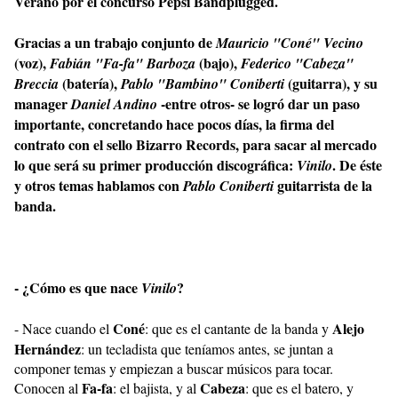
Verano por el concurso Pepsi Bandplugged.
Gracias a un trabajo conjunto de
Mauricio "Coné" Vecino
(voz),
(bajo),
Fabián "Fa-fa" Barboza
Federico "Cabeza"
(batería),
(guitarra), y su
Breccia
Pablo "Bambino" Coniberti
manager
-entre otros- se logró dar un paso
Daniel Andino
importante, concretando hace pocos días, la firma del
contrato con el sello Bizarro Records, para sacar al mercado
lo que será su primer producción discográfica:
. De éste
Vinilo
y otros temas hablamos con
guitarrista de la
Pablo Coniberti
banda.
- ¿Cómo es que nace
?
Vinilo
Coné
Alejo
- Nace cuando el
: que es el cantante de la banda y
Hernández
: un tecladista que teníamos antes, se juntan a
componer temas y empiezan a buscar músicos para tocar.
Fa-fa
Cabeza
Conocen al
: el bajista, y al
: que es el batero, y