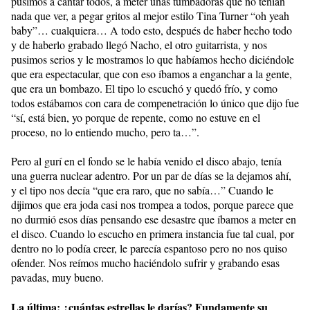
pusimos a cantar todos, a meter unas tumbadoras que no tenían
nada que ver, a pegar gritos al mejor estilo Tina Turner “oh yeah
baby”… cualquiera… A todo esto, después de haber hecho todo
y de haberlo grabado llegó Nacho, el otro guitarrista, y nos
pusimos serios y le mostramos lo que habíamos hecho diciéndole
que era espectacular, que con eso íbamos a enganchar a la gente,
que era un bombazo. El tipo lo escuchó y quedó frío, y como
todos estábamos con cara de compenetración lo único que dijo fue
“sí, está bien, yo porque de repente, como no estuve en el
proceso, no lo entiendo mucho, pero ta…”.
Pero al gurí en el fondo se le había venido el disco abajo, tenía
una guerra nuclear adentro. Por un par de días se la dejamos ahí,
y el tipo nos decía “que era raro, que no sabía…” Cuando le
dijimos que era joda casi nos trompea a todos, porque parece que
no durmió esos días pensando ese desastre que íbamos a meter en
el disco. Cuando lo escucho en primera instancia fue tal cual, por
dentro no lo podía creer, le parecía espantoso pero no nos quiso
ofender. Nos reímos mucho haciéndolo sufrir y grabando esas
pavadas, muy bueno.
La última: ¿cuántas estrellas le darías? Fundamente su