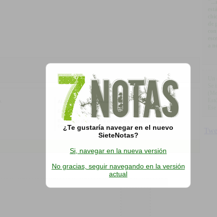
"..
est
chi
de 
con
esc
a n
Un 
Se 
(Me
Est
o.
Al agregar un comentario:
Ese
Esta es la opinión de los internautas, no de SieteNotas
Reservado el derecho a eliminar los comentarios que
consideremos fuera de tema.
¿Te gustaría navegar en el nuevo
SieteNotas?
Si, navegar en la nueva versión
No gracias, seguir navegando en la versión
actual