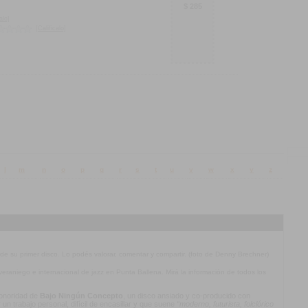
$ 285
alo]
[Calificalo]
l
m
n
o
p
q
r
s
t
u
v
w
x
y
z
 de su primer disco. Lo podés valorar, comentar y compartir. (foto de Denny Brechner)
l veraniego e internacional de jazz en Punta Ballena. Mirá la información de todos los
 sonoridad de
Bajo Ningún Concepto
, un disco ansiado y co-producido con
n trabajo personal, difícil de encasillar y que suene
“moderno, futurista, folclórico