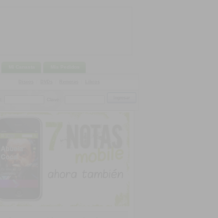
Mi Canasta
Mis Pedidos
Discos
|
DVDs
|
Remeras
|
Libros
:
Clave: