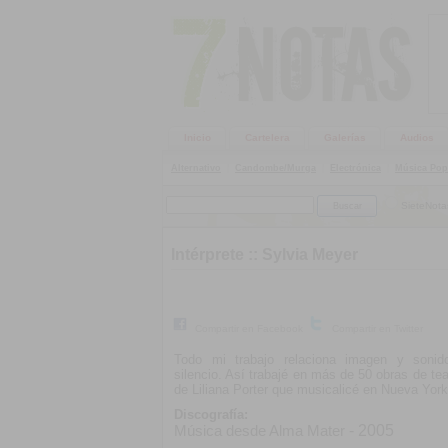
Inicio
Cartelera
Galerías
Audios
Alternativo
|
Candombe/Murga
|
Electrónica
|
Música Pop
SieteNota
Intérprete ::
Sylvia Meyer
Compartir en Facebook
Compartir en Twitter
Todo mi trabajo relaciona imagen y sonid
silencio. Así trabajé en más de 50 obras de tea
de Liliana Porter que musicalicé en Nueva York
Discografía:
- 2005
Música desde Alma Mater