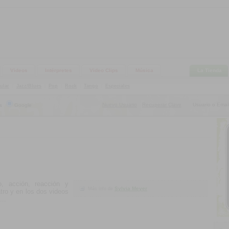
Videos
Intérpretes
Video Clips
Música
La Tienda
ular
|
Jazz/Blues
|
Pop
|
Rock
|
Tango
|
Especiales
Nuevo Usuario
Recuperar Clave
Usuario o Email
s
Google
|
o, acción, reacción y
Sylvia Meyer
Más info de
tro y en los dos videos
...