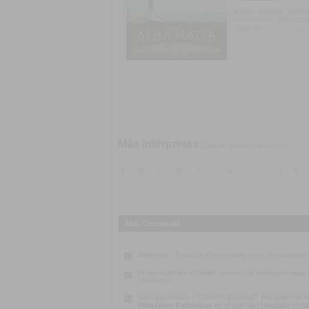
Bizarro Records
[2005]
[Coment
Comentarios:
0
Calificado con:
Más Intérpretes
[Click en la letra para ampliar]
a
b
c
d
e
f
g
h
i
j
k
Más Contenido
Alfonsina :
Escuchá
Por no saber decir
, un adelanto
Festival Medio y Medio :
Arrancó el habitual festiva
conciertos.
“ChirloProfesional”. Así define la
Gonzalo Brown :
Francisco Fattoruso
en el que han buscado crear u