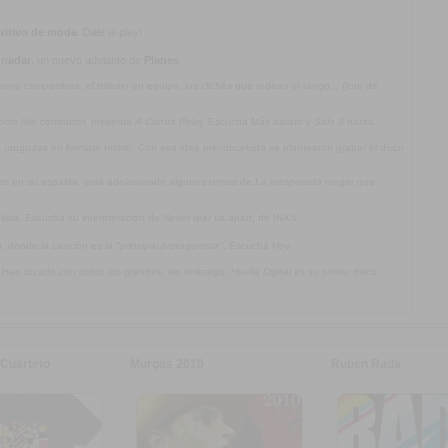
ritivo de moda
. Dale al play!
 nadar
, un nuevo adelanto de
Planes
.
mo compositora, el trabajo en equipo, los clichés que rodean el tango... (foto de
omo hilo conductor, presenta
A Contra Reloj
. Escuchá
Más barato
y
Sólo 3 horas
.
ca uruguaya en formato íntimo. Con esa idea preconcebida se plantearon grabar el disco
jos en su espalda, está adelantando algunos temas de
La inesperada mugre que
olista. Escuchá su interpretación de
Never tear us apart
, de INXS.
a
, donde la canción es la
"principal protagonista"
. Escuchá
Hoy
.
. Han tocado con todos los grandes, sin embargo,
Huella Digital
es su primer disco
Cuarteto
Murgas 2010
Ruben Rada