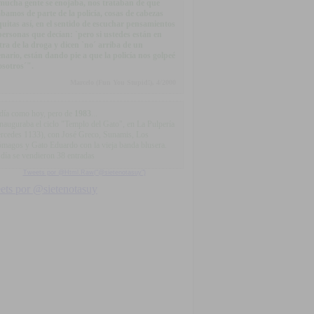
.mucha gente se enojaba, nos trataban de que
ábamos de parte de la policía, cosas de cabezas
quitas así, en el sentido de escuchar pensamientos
personas que decían: `pero si ustedes están en
tra de la droga y dicen `no´ arriba de un
enario, están dando pie a que la policía nos golpeé
osotros´".
Marcelo (Fun You Stupid!), 4/2000
día como hoy, pero de
1983
...
inauguraba el ciclo "Templo del Gato", en La Pulpería
rcedes 1133), con José Greco, Sunamis, Los
ómagos y Gato Eduardo con la vieja banda blusera.
 día se vendieron 38 entradas
Tweets por @Html.Raw("@sietenotasuy")