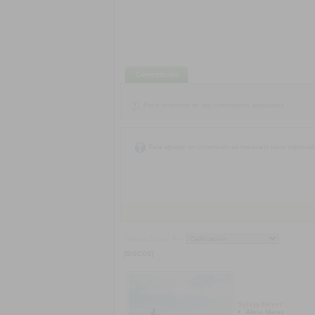
Comentarios
Por el momento no hay comentarios disponibles.
Para agregar un comentario es necesario estar registrad
Ordenar Discos Por:
[DISCOS]
Sylvia Meyer
Alma Mater