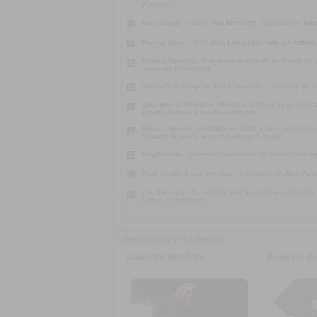
y pistero”
.
Suena
Sin Mentirte
, adelanto de
Ape
Max Capote :
Escuchá
Las princesas no saben
Franny Glass :
Mónica Navarro :
Hablamos acerca de su nuevo rol co
Alejandro Persichetti)
Cutinella & Chapital Blues Cuarteto :
Con el blues c
Spuntone & Mendaro :
Revisitar clásicos de la músi
Estado Natural. Escuchá
Ventanas
.
Erika Chuwoki :
Surgidos en 2009 y con otros traba
aguarda inquieta
. Escuchá
Boicot al kiosco
.
MagikaSouL :
Presenta
Verziones
, su primer disco s
Fede Graña & Los Prolijos :
Adelantan el disco
Feri
Trío Ibarburu :
Su enorme talento no tiene discusión
juntos. Escuchalos.
Destacamos en La Tienda
Colección Histórica
Remeras El 