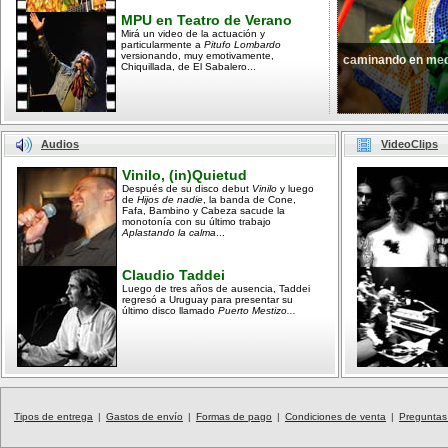
MPU en Teatro de Verano
Mirá un video de la actuación y
particularmente a
Pitufo Lombardo
versionando, muy emotivamente,
caminando en med
Chiquillada, de El Sabalero...
Audios
VideoClips
Vinilo, (in)Quietud
Después de su disco debut
Vinilo
y luego
de
Hijos de nadie
, la banda de Cone,
Fafa, Bambino y Cabeza sacude la
monotonía con su último trabajo
Aplastando la calma
...
Claudio Taddei
Luego de tres años de ausencia, Taddei
regresó a Uruguay para presentar su
último disco llamado
Puerto Mestizo...
Tipos de entrega
|
Gastos de envío
|
Formas de pago
|
Condiciones de venta
|
Preguntas