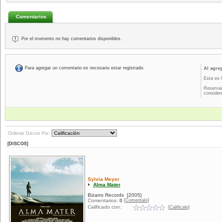
Comentarios
Por el momento no hay comentarios disponibles.
Para agregar un comentario es necesario estar registrado.
Al agre
Esta es 
Reservad
consider
Ordenar Discos Por:
[DISCOS]
Sylvia Meyer
Alma Mater
Bizarro Records
[2005]
[Comentalo]
Comentarios:
0
Calificado con:
[Calificalo]