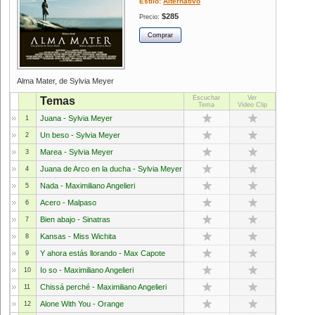
Estilo:
Alternativo
$285
Precio:
Alma Mater, de Sylvia Meyer
Escuchar
Ver
Temas
Tema
Video Clip
Juana - Sylvia Meyer
1
Un beso - Sylvia Meyer
2
Marea - Sylvia Meyer
3
Juana de Arco en la ducha - Sylvia Meyer
4
Nada - Maximiliano Angelieri
5
Acero - Malpaso
6
Bien abajo - Sinatras
7
Kansas - Miss Wichita
8
Y ahora estás llorando - Max Capote
9
Io so - Maximiliano Angelieri
10
Chissá perché - Maximiliano Angelieri
11
Alone With You - Orange
12