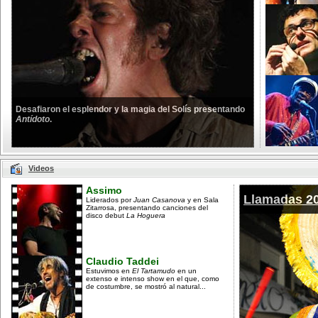
Desafiaron el esplendor y la magia del Solís presentando
Antídoto
.
Videos
Assimo
Llamadas 2
Liderados por
Juan Casanova
y en Sala
Zitarrosa, presentando canciones del
disco debut
La Hoguera
Claudio Taddei
Estuvimos en
El Tartamudo
en un
extenso e intenso show en el que, como
de costumbre, se mostró al natural...