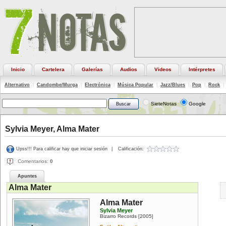
Inicio
Cartelera
Galerías
Audios
Videos
Intérpretes
Alternativo
|
Candombe/Murga
|
Electrónica
|
Música Popular
|
Jazz/Blues
|
Pop
|
Rock
|
SieteNotas
Google
Sylvia Meyer, Alma Mater
Upss!!! Para calificar hay que iniciar sesión
|
Calificación:
Comentarios:
0
Apuntes
Alma Mater
Alma Mater
Sylvia Meyer
Bizarro Records
2005
[
]