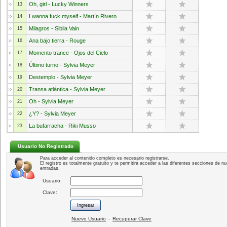
Oh, girl - Lucky Winners
13
I wanna fuck myself - Martín Rivero
14
Milagros - Sibila Vain
15
Ana bajo tierra - Rouge
16
Momento trance - Ojos del Cielo
17
Último turno - Sylvia Meyer
18
Destemplo - Sylvia Meyer
19
Transa atlántica - Sylvia Meyer
20
Oh - Sylvia Meyer
21
¿Y? - Sylvia Meyer
22
La bufarracha - Riki Musso
23
Usuario No Registrado
Para acceder al contenido completo es necesario registrarse.
El registro es totalmente gratuito y te permitirá acceder a las diferentes secciones de nu
entradas.
Usuario:
Clave:
Nuevo Usuario
Recuperar Clave
-