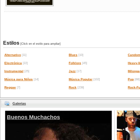
Estilos
[Click en el estilo para ampliar]
Alternativo
Blues
Candom
[11]
[10]
Electrónica
Folklore
Heavy-M
[22]
[45]
Instrumental
Jazz
Milonga
[25]
[17]
Música para Niños
Música Popular
Pop
[14]
[102]
[68]
Reggae
Rock
Rock-Fu
[7]
[239]
Galerias
Buenos Muchachos