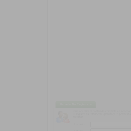
Usuario No Registrado
Para acceder al contenido completo es necesari
El registro es totalmente gratuito y te permitir
entradas.
Usuario:
Clave: