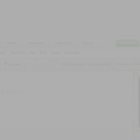
Videos
Intérpretes
Video Clips
Música
La Tienda
ular
|
Jazz/Blues
|
Pop
|
Rock
|
Tango
|
Especiales
Nuevo Usuario
Recuperar Clave
Usuario o Email
s
Google
|