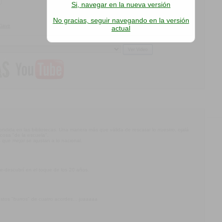
Si, navegar en la nueva versión
No gracias, seguir navegando en la versión
Clave
actual
ondida en las bibliotecas. Una manera más que válida de rescatar lo nuestro, ojalá
 cosa "de la escuela".
s que mejor se ajustan a lo nacional.
e-descubrí en el toque de los 20 años.
estos "burros" de cuatro acordes... juaaaaa