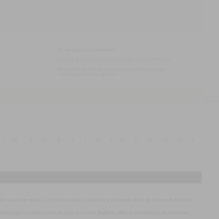
o.
Al agregar un comentario:
Esta es la opinión de los internautas, no de SieteNotas
Reservado el derecho a eliminar los comentarios que
consideremos fuera de tema.
l
m
n
o
p
q
r
s
t
u
v
w
x
y
z
 de su primer disco. Lo podés valorar, comentar y compartir. (foto de Denny Brechner)
l veraniego e internacional de jazz en Punta Ballena. Mirá la información de todos los