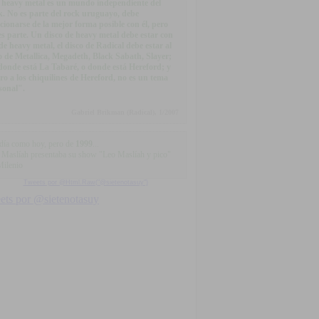
 heavy metal es un mundo independiente del
k. No es parte del rock uruguayo, debe
acionarse de la mejor forma posible con él, pero
es parte. Un disco de heavy metal debe estar con
 de heavy metal, el disco de Radical debe estar al
o de Metallica, Megadeth, Black Sabath, Slayer;
donde está La Tabaré, o donde está Hereford; y
ro a los chiquilines de Hereford, no es un tema
sonal".
Gabriel Brikman (Radical), 1/2007
día como hoy, pero de
1999
...
 Maslíah presentaba su show "Leo Maslíah y pico"
Milenio
Tweets por @Html.Raw("@sietenotasuy")