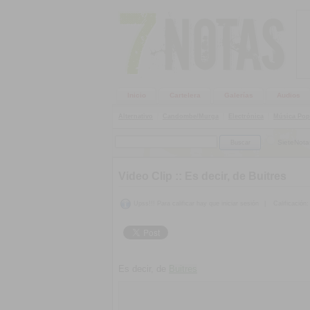
Inicio
Cartelera
Galerías
Audios
Alternativo
|
Candombe/Murga
|
Electrónica
|
Música Pop
SieteNota
Video Clip ::
Es decir, de Buitres
Upss!!! Para calificar hay que iniciar sesión
|
Calificación:
Es decir, de
Buitres