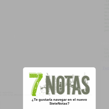
"El
roc
rel
no 
los
lad
no 
ado
per
Un 
Leo
en 
o registrarse.
á acceder a las diferentes secciones de nuestro sitio, participar de promociones y sorteos de
¿Te gustaría navegar en el nuevo
SieteNotas?