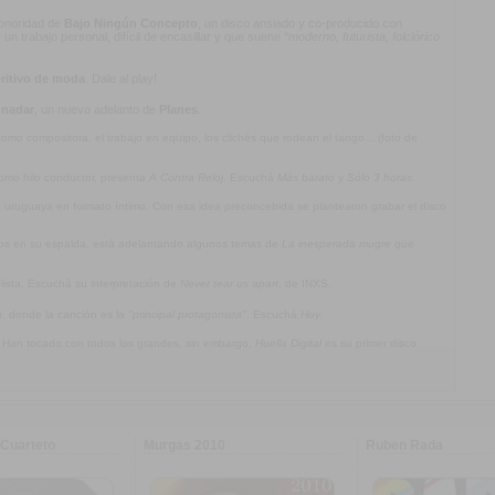
 sonoridad de
Bajo Ningún Concepto
, un disco ansiado y co-producido con
n trabajo personal, difícil de encasillar y que suene
“moderno, futurista, folclórico
ritivo de moda
. Dale al play!
 nadar
, un nuevo adelanto de
Planes
.
mo compositora, el trabajo en equipo, los clichés que rodean el tango... (foto de
omo hilo conductor, presenta
A Contra Reloj
. Escuchá
Más barato
y
Sólo 3 horas
.
ca uruguaya en formato íntimo. Con esa idea preconcebida se plantearon grabar el disco
jos en su espalda, está adelantando algunos temas de
La inesperada mugre que
olista. Escuchá su interpretación de
Never tear us apart
, de INXS.
a
, donde la canción es la
"principal protagonista"
. Escuchá
Hoy
.
. Han tocado con todos los grandes, sin embargo,
Huella Digital
es su primer disco
Cuarteto
Murgas 2010
Ruben Rada