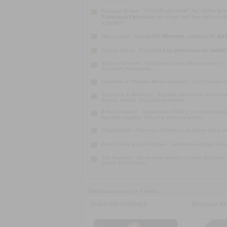
“ChirloProfesional”. Así define la
Gonzalo Brown :
Francisco Fattoruso
en el que han buscado crear u
y pistero”
.
Suena
Sin Mentirte
, adelanto de
Ape
Max Capote :
Escuchá
Las princesas no saben
Franny Glass :
Mónica Navarro :
Hablamos acerca de su nuevo rol co
Alejandro Persichetti)
Cutinella & Chapital Blues Cuarteto :
Con el blues c
Spuntone & Mendaro :
Revisitar clásicos de la músi
Estado Natural. Escuchá
Ventanas
.
Erika Chuwoki :
Surgidos en 2009 y con otros traba
aguarda inquieta
. Escuchá
Boicot al kiosco
.
MagikaSouL :
Presenta
Verziones
, su primer disco s
Fede Graña & Los Prolijos :
Adelantan el disco
Feri
Trío Ibarburu :
Su enorme talento no tiene discusión
juntos. Escuchalos.
Destacamos en La Tienda
Colección Histórica
Remeras El 