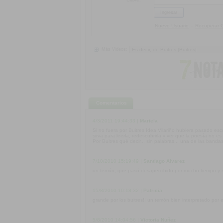
Nuevo Usuario
Recuperar 
-
Más Videos:
Comentarios
4/3/2011 19:44:33
|
Mariela
Si no fuera por Buitres Idea Vilariño hubiera pasado esc
sirva para leerla, redescubrirla y ver que la poesía no es
Por Buitres qué decir... sin palabras... una de las banda
7/10/2010 15:19:49
|
Santiago Alvarez
un temún, que pasó desapercibido por mucho tiempo y r
15/8/2010 10:18:32
|
Patricia
grande por los buitres!! un temón bien interpretado por 
5/8/2010 14:04:56
|
Victoria Nuñez