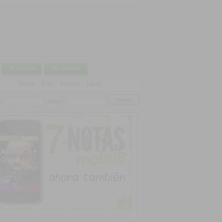
Mi Canasta
Mis Pedidos
Discos
|
DVDs
|
Remeras
|
Libros
:
Clave: