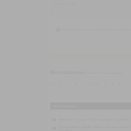
TE MA SO....sp
Para agregar un comentario es necesario estar registrad
Más Intérpretes
[Click en la letra para ampliar]
a
b
c
d
e
f
g
h
i
j
k
Más Contenido
Alfonsina :
Escuchá
Por no saber decir
, un adelanto
Festival Medio y Medio :
Arrancó el habitual festiva
conciertos.