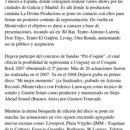
3 meses a España, donde consiguen realizar varios shows por las
ciudades de Galicia y Madrid. Es allí donde la productora
catalana La Divina Productora se pone en contacto con ellos para
firmar un posterior contrato de representación. De vuelta en
Montevideo el objetivo es darse a conocer a base de
presentaciones, tocando así en: BJ Bar, Teatro Antonio Larreta,
Don Trigo, Teatro El Galpón, Living, Otra Ronda; aumentando
así su público y aceptación.
Dejavu participó del concurso de bandas “Pre-Coquín”, el cual
ofrecía la posibilidad de representar a Uruguay en el Cosquín
Rock 2007 obteniendo el 2º puesto. Más de 20 actuaciones fueron
las realizadas en el 2007. Ya en el 2008 Dejavu graba su primer
disco “Mi mejor momento” (ya finalizado), grabado en Arizona
Records (Montevideo) con Federico Lanwagen como técnico de
sonido y Gastón Solari como productor y masterizado en Steps
Ahead Sound (Buenos Aires) por Gustavo Fourcade.
Mientras la eterna búsqueda de edición del disco se pone en
marcha, las actuaciones en vivo siguen creciendo agregando
nuevas escenas como: Liverpool, Plaza Virgilio (IMM – Esquinas
de la Cultura), Espacio Guambia, Barbaroja, W Lounge, Teletón,