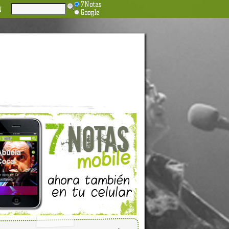
7Notas
N
Google