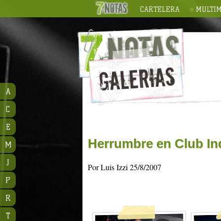
CARTELERA
MULTIM
A
C
E
Herrumbre en Club In
M
J
Por Luis Izzi 25/8/2007
P
R
T