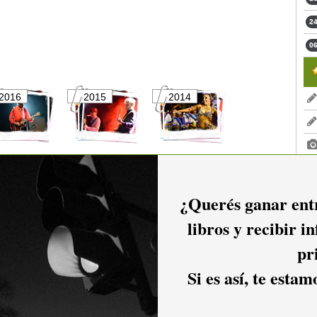
24
06
2016
2015
2014
2011
2010
2009
¿Querés ganar entr
libros y recibir i
2006
2005
2004
pr
Si es así, te esta
2001
2000
1999