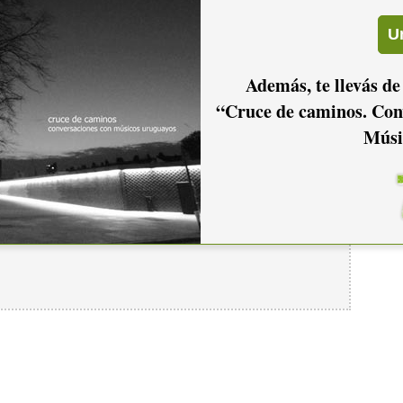
Además, te llevás de
“Cruce de caminos. Con
Músi
io hacer
login.