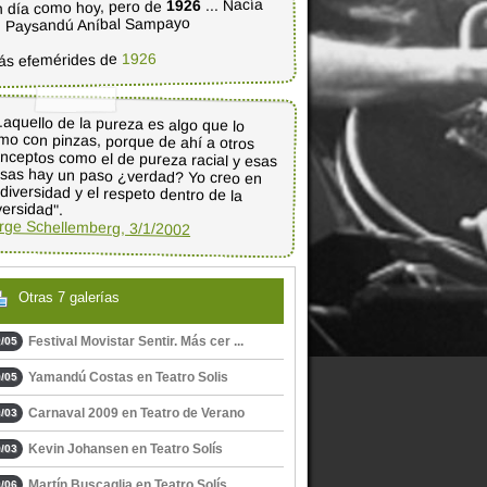
... Nacía
1926
 día como hoy, pero de
 Paysandú Aníbal Sampayo
1926
ás efemérides de
..aquello de la pureza es algo que lo
mo con pinzas, porque de ahí a otros
nceptos como el de pureza racial y esas
sas hay un paso ¿verdad? Yo creo en
 diversidad y el respeto dentro de la
versidad".
rge Schellemberg, 3/1/2002
Otras 7 galerías
Festival Movistar Sentir. Más cer ...
/05
Yamandú Costas en Teatro Solis
/05
Carnaval 2009 en Teatro de Verano
/03
Kevin Johansen en Teatro Solís
/03
Martín Buscaglia en Teatro Solís
/06