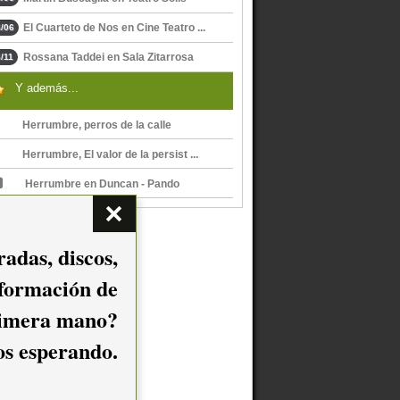
El Cuarteto de Nos en Cine Teatro ...
/06
Rossana Taddei en Sala Zitarrosa
/11
Y además...
Herrumbre, perros de la calle
Herrumbre, El valor de la persist ...
Herrumbre en Duncan - Pando
adas, discos,
nformación de
imera mano?
mos esperando.