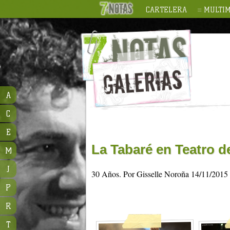
CARTELERA
MULTIM
A
C
E
La Tabaré en Teatro d
M
J
30 Años. Por Gisselle Noroña 14/11/2015
P
R
T