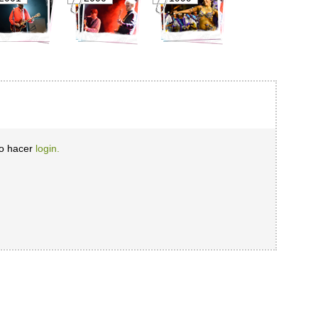
io hacer
login.