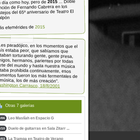
... Doble
2015
 día como hoy, pero de
nción de Fernando Cabrera en los
stejos del 65º aniversario de Teatro El
alpón
2015
ás efemérides de
..es paradójico, en los momentos que el
aís estaba peor, que sabíamos que
taban torturando gente, gente presa,
migos, hermanos, parientes por todas
rte del mundo y hasta nuestra música
staba prohibida continuamente, esos
mentos fueron los más fermentales de
 música, los de más creación".
shington Carrasco, 18/8/2001
Otras 7 galerías
Leo Maslíah en Espacio G
/06
Duelo de guitarras en Sala Zitarr ...
/10
La Trampa en Teatro de Verano
/03