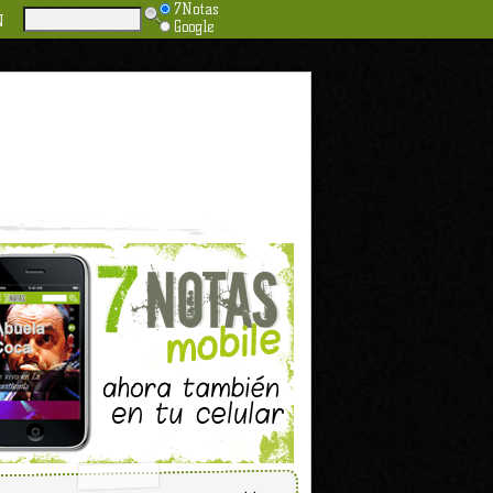
7Notas
N
Google