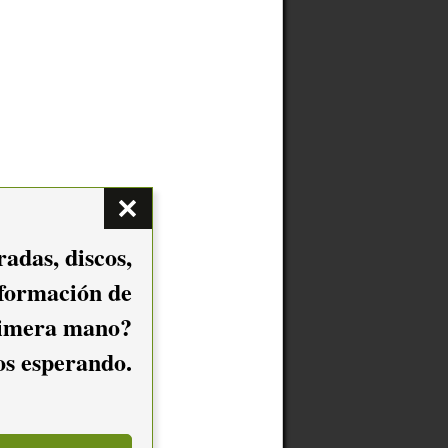
adas, discos,
nformación de
imera mano?
mos esperando.