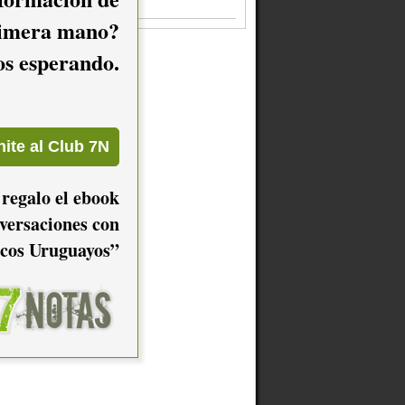
Es decir, de Buitres
imera mano?
mos esperando.
 regalo el ebook
versaciones con
cos Uruguayos”