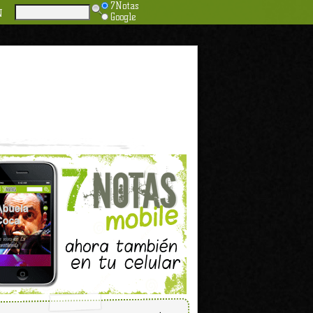
7Notas
N
Google