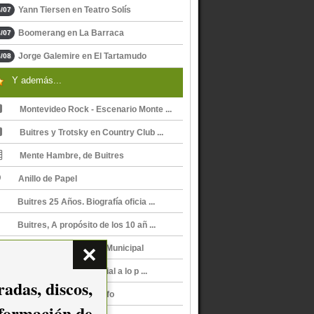
Yann Tiersen en Teatro Solís
/07
Boomerang en La Barraca
/07
Jorge Galemire en El Tartamudo
/08
Y además...
Montevideo Rock - Escenario Monte ...
Buitres y Trotsky en Country Club ...
Mente Hambre, de Buitres
Anillo de Papel
Buitres 25 Años. Biografía oficia ...
Buitres, A propósito de los 10 añ ...
Buitres en Velódromo Municipal
Buitres, De lo superficial a lo p ...
adas, discos,
Chat con Gabriel Peluffo
nformación de