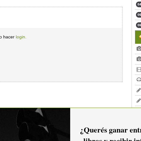
04
06
06
io hacer
login.
¿Querés ganar entr
libros y recibir i