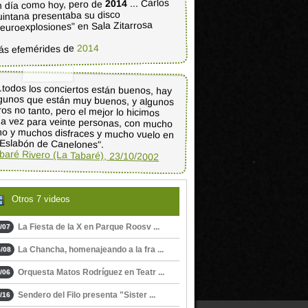
... Carlos
2014
 día como hoy, pero de
intana presentaba su disco
euroexplosiones" en Sala Zitarrosa
2014
ás efemérides de
..todos los conciertos están buenos, hay
gunos que están muy buenos, y algunos
ros no tanto, pero el mejor lo hicimos
a vez para veinte personas, con mucho
no y muchos disfraces y mucho vuelo en
 Eslabón de Canelones".
baré Rivero (La Tabaré), 23/10/2002
Otros 7 videos
La Fiesta de la X en Parque Roosv ...
/07
La Chancha, homenajeando a la fra ...
/08
Orquesta Matos Rodríguez en Teatr ...
/06
Sendero del Filo presenta "Sister ...
/16