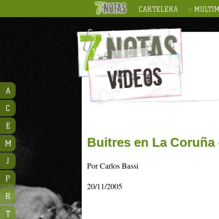
CARTELERA
MULTIM
A
C
E
Buitres en La Coruña
M
J
Por Carlos Bassi
P
20/11/2005
R
T