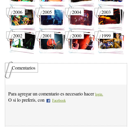
2006
2005
2004
2003
2002
2001
2000
1999
Comentarios
Para agregar un comentario es necesario hacer
login.
O si lo preferís, con
Facebook