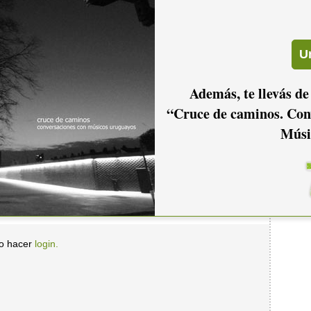
2006
2005
2004
Además, te llevás de
2001
2000
1999
“Cruce de caminos. Con
Músi
io hacer
login.