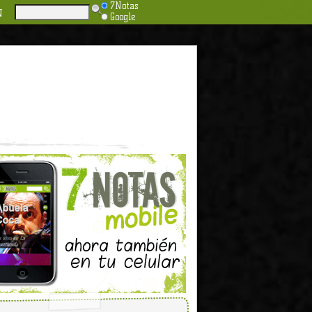
7Notas
N
Google