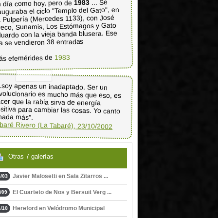
... Se
1983
 día como hoy, pero de
auguraba el ciclo "Templo del Gato", en
 Pulpería (Mercedes 1133), con José
eco, Sunamis, Los Estómagos y Gato
uardo con la vieja banda blusera. Ese
a se vendieron 38 entradas
1983
ás efemérides de
..soy apenas un inadaptado. Ser un
volucionario es mucho más que eso, es
cer que la rabia sirva de energía
sitiva para cambiar las cosas. Yo canto
nada más".
baré Rivero (La Tabaré), 23/10/2002
Otras 7 galerías
Javier Malosetti en Sala Zitarros ...
/03
El Cuarteto de Nos y Bersuit Verg ...
/09
Hereford en Velódromo Municipal
/10