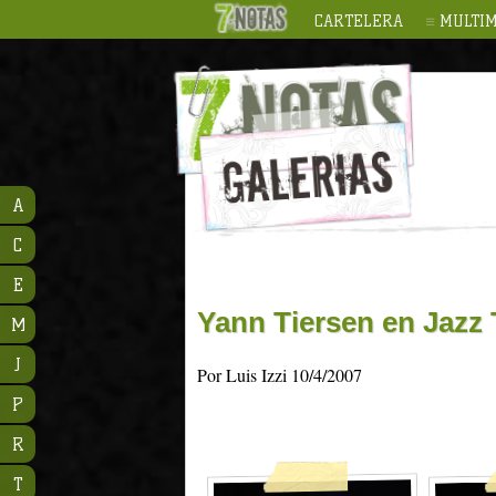
CARTELERA
MULTIM
A
C
E
Yann Tiersen en Jazz T
M
J
Por Luis Izzi 10/4/2007
P
R
T