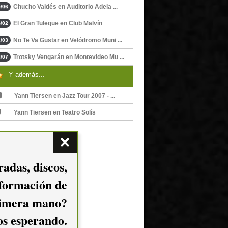
Chucho Valdés en Auditorio Adela ...
/06
El Gran Tuleque en Club Malvín
/02
No Te Va Gustar en Velódromo Muni ...
/03
Trotsky Vengarán en Montevideo Mu ...
/07
Y además...
Yann Tiersen en Jazz Tour 2007 - ...
Yann Tiersen en Teatro Solís
adas, discos,
nformación de
imera mano?
mos esperando.