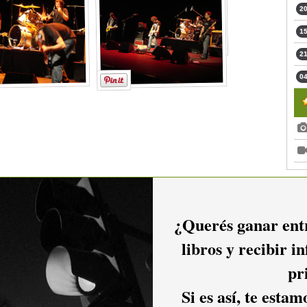
20
15
21
04
2016
2015
2014
¿Querés ganar entr
libros y recibir i
2011
2010
2009
pr
Si es así, te esta