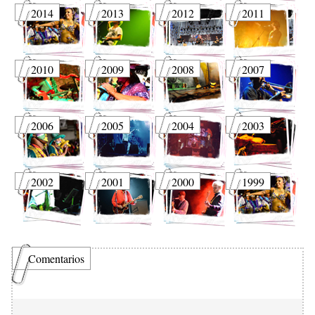
2014
2013
2012
2011
2010
2009
2008
2007
2006
2005
2004
2003
2002
2001
2000
1999
Comentarios