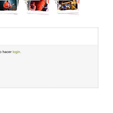
io hacer
login.