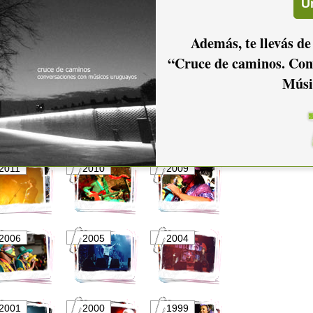
Además, te llevás de
“Cruce de caminos. Con
Músi
2016
2015
2014
2011
2010
2009
2006
2005
2004
2001
2000
1999