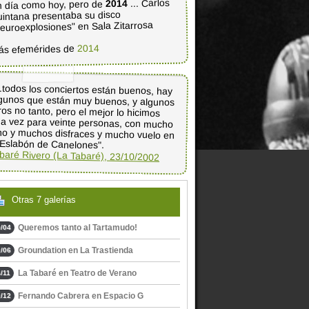
... Carlos
2014
 día como hoy, pero de
intana presentaba su disco
euroexplosiones" en Sala Zitarrosa
2014
ás efemérides de
..todos los conciertos están buenos, hay
gunos que están muy buenos, y algunos
ros no tanto, pero el mejor lo hicimos
a vez para veinte personas, con mucho
no y muchos disfraces y mucho vuelo en
 Eslabón de Canelones".
baré Rivero (La Tabaré), 23/10/2002
Otras 7 galerías
Queremos tanto al Tartamudo!
/04
Groundation en La Trastienda
/06
La Tabaré en Teatro de Verano
/11
Fernando Cabrera en Espacio G
/12