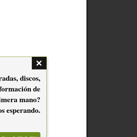
adas, discos,
nformación de
imera mano?
mos esperando.