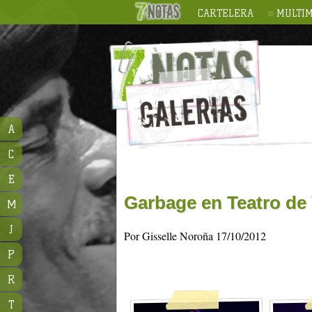
CARTELERA
MULTIM
A
C
E
Garbage en Teatro de
M
J
Por Gisselle Noroña 17/10/2012
P
R
T