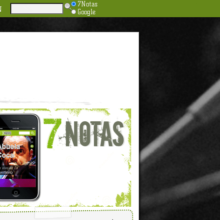
7Notas
N
Google