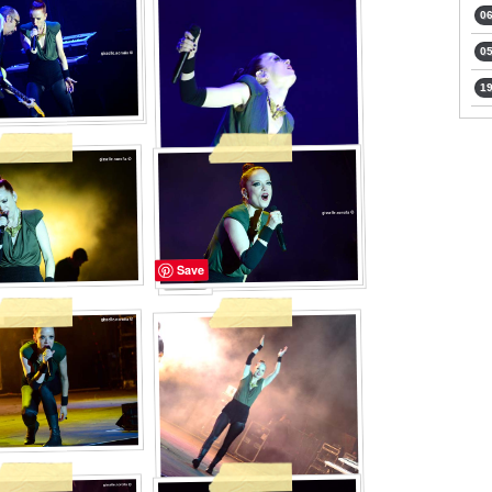
06
05
19
Save