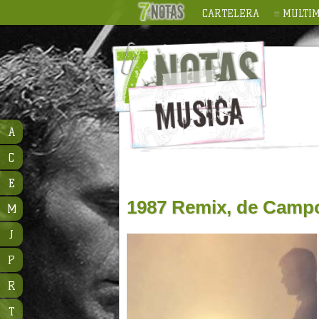
CARTELERA
MULTIM
A
C
E
1987 Remix, de Camp
M
J
P
R
T