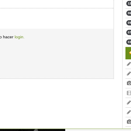
12
06
09
07
io hacer
login.
03