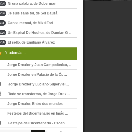
Ni una palabra, de Doberman
/14
Je suis sans toi, de Sol Bauzá
/14
Canoa mental, de Mixti Fori
/11
Un Espiral De Hechos, de Damián G ...
/14
El sello, de Emiliano Álvarez
/16
Y además...
Jorge Drexler y Juan Campodónico, ...
Jorge Drexler en Palacio de la Óp ...
Jorge Drexler y Luciano Superviel ...
Todo se transforma, de Jorge Drex ...
Jorge Drexler, Entre dos mundos
Festejos del Bicentenario en Imág ...
Festejos del Bicentenario - Escen ...