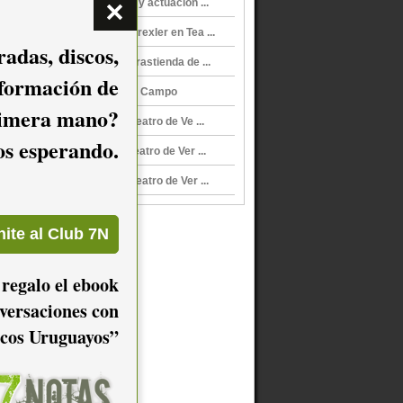
Homenaje a Benedetti y actuación ...
Ruben Rada y Jorge Drexler en Tea ...
adas, discos,
Panamericana en La Trastienda de ...
nformación de
La marcha tropical, de Campo
imera mano?
Rock N´ Fall 2014 en Teatro de Ve ...
mos esperando.
Rock N´Fall 2014 en Teatro de Ver ...
Rock N´Fall 2014 en Teatro de Ver ...
 regalo el ebook
versaciones con
cos Uruguayos”