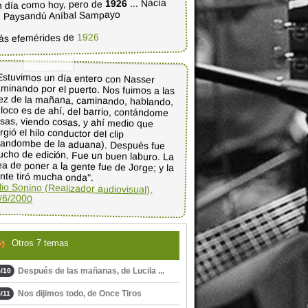
... Nacía
1926
 día como hoy, pero de
 Paysandú Aníbal Sampayo
1926
ás efemérides de
Estuvimos un día entero con Nasser
minando por el puerto. Nos fuimos a las
ez de la mañana, caminando, hablando,
 loco es de ahí, del barrio, contándome
sas, viendo cosas, y ahí medio que
urgió el hilo conductor del clip
andombe de la aduana). Después fue
cho de edición. Fue un buen laburo. La
ea de poner a la gente fue de Jorge; y la
nte tiró mucha onda".
lio Sonino (Realizador audiovisual),
/6/2000
Otros 7 temas
Después de las mañanas, de Lucila ...
/10
Nos dijimos todo, de Once Tiros
/11