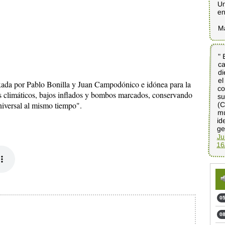
Un
en
M
" 
ca
di
el
co
s
(C
mu
id
xada por Pablo Bonilla y Juan Campodónico e idónea para la
res climáticos, bajos inflados y bombos marcados, conservando
niversal al mismo tiempo".
ge
Ju
16
05
08