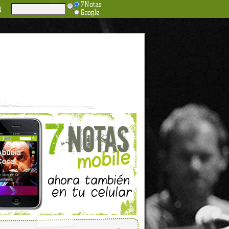
7Notas
N
Google